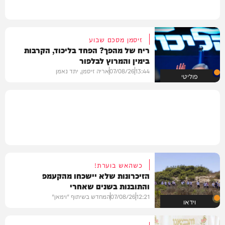
זיסמן מסכם שבוע
ריח של מהפך? הפחד בליכוד, הקרבות
בימין והמרוץ לבלפור
13:44
07/08/26
אריה זיסמן, יתד נאמן
פוליטי
כשהאש בוערת!
הזיכרונות שלא יישכחו מהקעמפ
והתובנות בשנים שאחרי
12:21
07/08/26
המחדש בשיתוף "וימאן"
וידאו