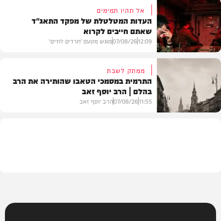
אל תהיו תמימים
העדות המטלטלת של מפקד התאג"ד
שאתם חייבים לקרוא
וידאו
12:09
07/08/26
מוגש מטעם 'חרדים לחיים'
ממתק לשבת
התרמית במסמכי הטאבו שהותירה את הרב
בהלם | הרב יוסף זאב
דעות
11:55
07/08/26
הרב יוסף זאב
בית המדרש