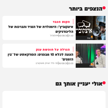
הנצפים ביותר
הקנס הכבד
איצקוביץ': היומולדת של הנגיד והברכות של
הליכודניקים
איצקוביץ'
06/08/26
21:40
חדשות
הגרלה על חופשת ענק
הצצה לכלא 10 מבפנים: הפודקאסט של 'בין
הזמנים'
יוסי פלד ויצחק מושקוביץ
06/08/26
20:00
VOD
אולי יעניין אותך גם