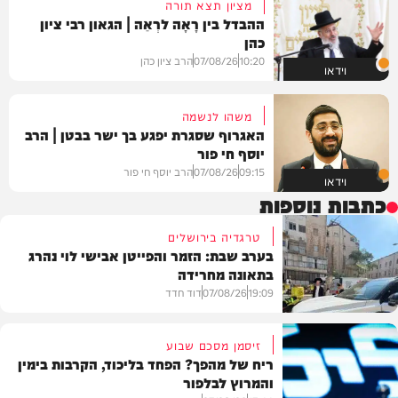
מציון תצא תורה
ההבדל בין רָאָה לרְאֵה | הגאון רבי ציון
כהן
10:20
07/08/26
הרב ציון כהן
וידאו
משהו לנשמה
האגרוף שסגרת יפגע בך ישר בבטן | הרב
יוסף חי פור
09:15
07/08/26
הרב יוסף חי פור
וידאו
כתבות נוספות
טרגדיה בירושלים
בערב שבת: הזמר והפייטן אבישי לוי נהרג
בתאונה מחרידה
19:09
07/08/26
דוד חדד
זיסמן מסכם שבוע
ריח של מהפך? הפחד בליכוד, הקרבות בימין
והמרוץ לבלפור
בארץ