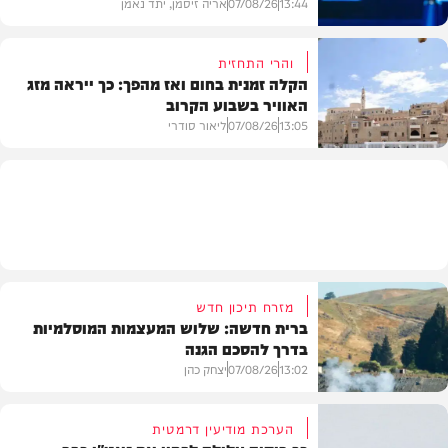
13:44
07/08/26
אריה זיסמן, יתד נאמן
והרי התחזית
הקלה זמנית בחום ואז מהפך: כך ייראה מזג
האוויר בשבוע הקרוב
פוליטי
13:05
07/08/26
ליאור סודרי
מזג האוויר
מזרח תיכון חדש
ברית חדשה: שלוש המעצמות המוסלמיות
בדרך להסכם הגנה
13:02
07/08/26
יצחק כהן
הערכת מודיעין דרמטית