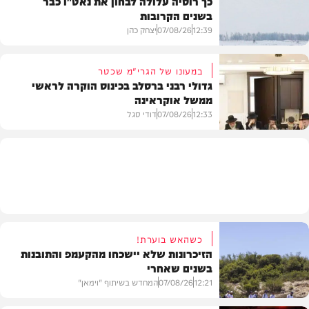
כך רוסיה עלולה לבחון את נאט"ו כבר
בשנים הקרובות
בעולם
12:39
07/08/26
יצחק כהן
במעונו של הגרי"מ שכטר
גדולי רבני ברסלב בכינוס הוקרה לראשי
ממשל אוקראינה
בעולם
12:33
07/08/26
דודי סגל
חרדים
כשהאש בוערת!
הזיכרונות שלא יישכחו מהקעמפ והתובנות
בשנים שאחרי
12:21
07/08/26
המחדש בשיתוף "וימאן"