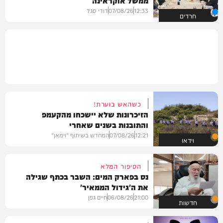
ממשל אוקראינה
12:33
07/08/26
דודי סגל
חרדים
כשהאש בוערת!
הזיכרונות שלא יישכחו מהקעמפ
והתובנות בשנים שאחרי
12:21
07/08/26
המחדש בשיתוף "וימאן"
וידאו
הסיפור המלא
נס בפארק המים: השבר בכתף שגילה
את ה'גידול הממאיר'
21:00
06/08/26
חיים גפן
חדשות