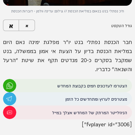
ח״כ נפתלי בנט בנאום במליאת הכנסת // צילום: עדינה וולמן - דוברות הכנסת
א
גודל הטקסט
א
חבר הכנסת נפתלי בנט יו"ר מפלגת ימינה נאם היום
במליאת הכנסת בדיון על הצעת אי אמון בממשלה, בנט
שמקבל בסקרים כ-20 מנדטים תקף את שיטת "הרעל
והשנאה" כדבריו.
הצטרפו לעדכונים חמים בקבוצת המחדש
מצטרפים לערוץ ומתחדשים כל הזמן
הניוזלייטר המרתק של המחדש אצלך במייל
[fvplayer id="3006"]