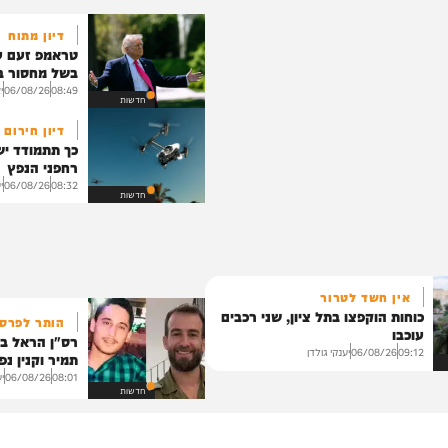
יהדות
דיון מתוח
טראמפ זעם על ש
בשל מחסור בתחמ
08:49
06/08/26
יצחק כ
חדשות
דיון חירום במע
כך תתמודד ישראל
רחפני הנפץ
08:32
06/08/26
יענקי ג
חדשות