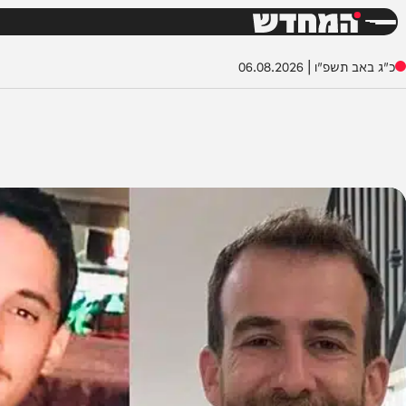
חדשות
דש
שפ"ו
|
06.08.2026