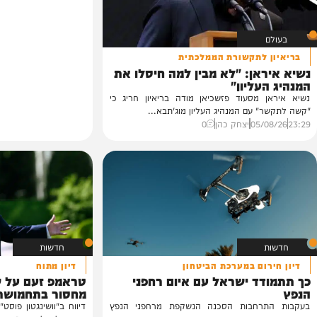
 לתקשורת הממלכתית
אן: "לא מבין למה חיסלו את
עליון"
 מסעוד פזשכיאן מודה בריאיון חריג כי
 עם המנהיג העליון מוג'תבא...
05/
יצחק כהן
0
חדשות