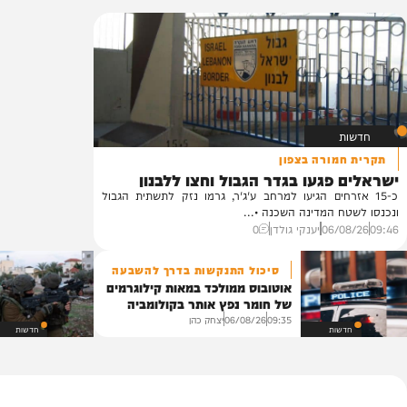
ת
ון
פוליטי
בארץ
בעולם
מדיני
משטרה
ורה בצפון
פגעו בגדר הגבול וחצו ללבנון
רחים הגיעו למרחב ע'ג'ר, גרמו נזק לתשתית הגבול
 המדינה השכנה •...
06/
יענקי גולדן
0