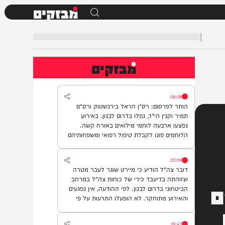
מבזקים
|
מבזקים
08:08
הותר לפרסום: רס"ן הראל בירנשטוק ורס"ם
תמיר וקנין הי"ד, נפלו בדרום לבנון. באירוע
נפצעו ארבעה לוחמי מילואים באורח קשה.
הלוחמים פונו לקבלת טיפול רפואי ומשפחותיהם
עודכנו.
23:09
דובר צה"ל הודיע כי מיירט שוגר לעבר מטרה
שזוהתה בדיעבד כירי של כוחות צה"ל במרחב
הביטחוני בדרום לבנון. לפי ההודעה, אין נפגעים
והאירוע מתוחקר. לא הופעלו התרעות על פי
המדיניות.