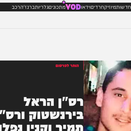
VOD
מיוזיק
חרדים
וידאו
מתכונים
גלריות
ברנז'ה
רכב
הותר לפרסום
רס"ן הראל
בירנשטוק ורס"ם