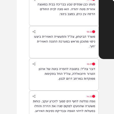
19:43
פעוט כבן שנתיים טבע בבריכה בבית במועצה
אזורית מטה יהודה. הוא פונה לבית החולים
הדסה עין כרם, במצב בינוני.
18:22
משרד הביטחון, צה"ל והתעשייה האווירית ביצעו
ניסוי מתוכנן מראש במערכת ההגנה האווירית
'חץ'.
16:07
דובר צה"ל: בתגובה להפרה בוטה של ארגון
הטרור חיזבאללה, צה"ל החל בתקיפות
ממוקדות במרחב דרום לבנון.
14:22
גופה נפלטה לחוף הים סמוך לזכרון יעקב. כוחות