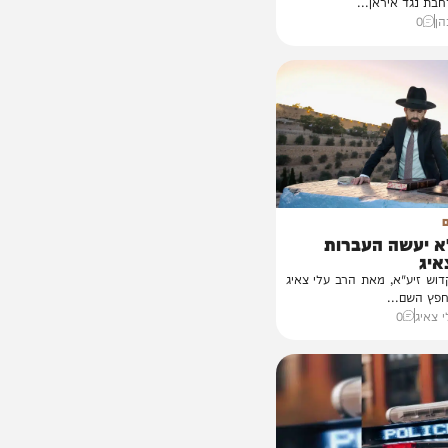
גנה בשל
כי מאחורי החלטתו של
יראן...
שה העברות
א, מאת הרב עלי צאיג
..