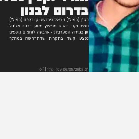
תמיר וקנין נפלו
בדרום לבנון
רס"ן (במיל') הראל בירנשטוק ורס"ם (במיל')
תמיר וקנין נהרגו מפיצוץ מטען בכפר מג'דל
זון בגזרה המערבית • ארבעה לוחמים נוספים
נפצעו קשה בתקרית שהתרחשה במהלך
אבטחת עבודות הנדסיות • צה"ל...
08:01
06/08/26
יענקי גולדן
0