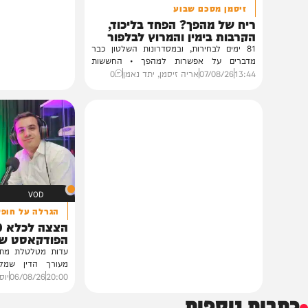
פוליטי
זיסמן מסכם שבוע
ריח של מהפך? הפחד בליכוד,
הקרבות בימין והמרוץ לבלפור
81 ימים לבחירות, ובמסדרונות השלטון כבר
מדברים על אפשרות למהפך • החששות
בליכוד, הקרבות...
13:44
07/08/26
אריה זיסמן, יתד נאמן
0