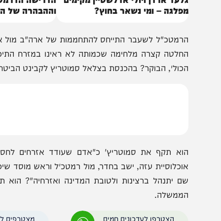
לעד ארדן ויולי אדלשטיין מקימים
הדרישה הדרמטית של
פלגה – ומי נשאר בחוץ?
וההבהרה של הגורם המ
רמטכ"ל לשעבר התייחס להתחממות של ארה"ב מול איראן: "ה
חלטה קצרה מלחימה שכמותה לא ראינו במזרח התיכון מאז מ
כול״, הבוקר? בהכנסת בצלאל סמוטריץ לקבינט הביטחוני, הח
וא תקף את סמוטריץ' כ"אדם שעודד אזרחים לחסום כביש
וכלוסיית עזה, ישב בחדר, מול רמטכ״ל וראש מוסד שיפרטו את ה
ם יתנהל ברצינות ולטובת המדינה ואזרחיה"? הוא תמה על 