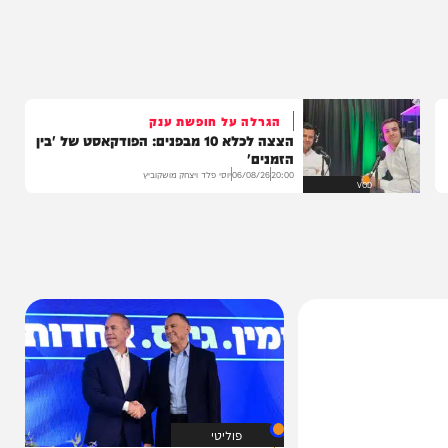
בה
הגרלה על חופשת ענק
הצצה לכלא 10 מבפנים: הפודקאסט של 'בין
הזמנים'
20:00
06/08/26
יוסי פלד ויצחק מושקוביץ
VOD