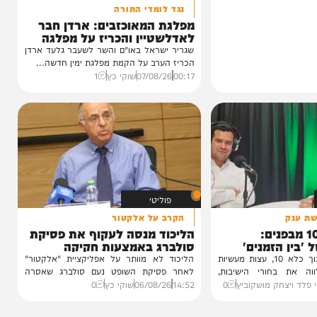
פוליטי
נגד לומדי התורה
מפלגת המאוכזבים: ארדן חבר
לאדלשטיין והכריז על מפלגה
שגריר ישראל באו"ם והשר לשעבר גלעד ארדן
הכריז הערב על הקמת מפלגת ימין חדשה...
00:17
07/08/26
שוקי כץ
1