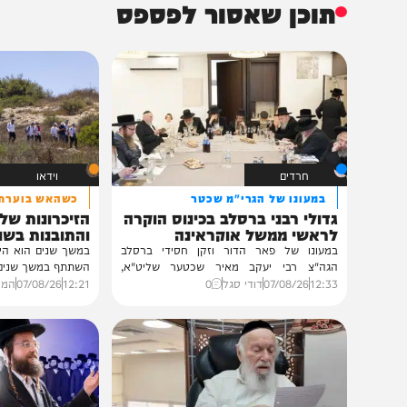
תוכן שאסור לפספס
חרדים
וידאו
במעונו של הגרי"מ שכטר
כשהאש בוערת!
גדולי רבני ברסלב בכינוס הוקרה
הזיכרונות שלא ייש
לראשי ממשל אוקראינה
והתובנות בשנים שא
במעונו של פאר הדור וזקן חסידי ברסלב
במשך שנים הוא היה מלא בג
הגה"צ רבי יעקב מאיר שכטער שליט"א,
השתתף במשך שנים. הוא זכר 
ובהשתתפות...
12:33
07/08/26
דודי סגל
0
12:21
07/08/26
המחדש בשיתו