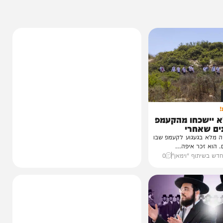
כחו מהקעמפ
חרי
עגוע לקעמפ שבו
איפה...
ף "וימאן"
0