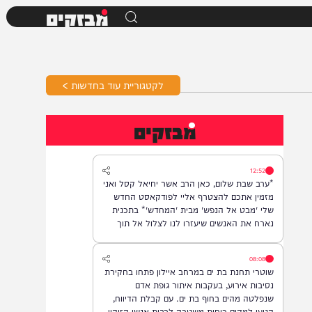
מבזקים
לקטגוריית עוד בחדשות >
מבזקים
12:52
*ערב שבת שלום, כאן הרב אשר יחיאל קסל ואני
מזמין אתכם להצטרף אליי לפודקאסט החדש
שלי 'מבט אל הנפש' מבית 'המחדש'* בתכנית
נארח את האנשים שיעזרו לנו לצלול אל תוך
נבכי הנפש, לגלות את הסודות ואת כל מה
שטמון בה. *והשבוע: היועץ ואיש החינוך, הרב
08:08
נח פלאי*. מתי? *תכנית הבכורה תשודר אי"ה
שוטרי תחנת בת ים במרחב איילון פתחו בחקירת
במוצ"ש, בשעה 22:00* *חפשו בגוגל: המחדש*
נסיבות אירוע, בעקבות איתור גופת אדם
ובואו לצפות בנו!