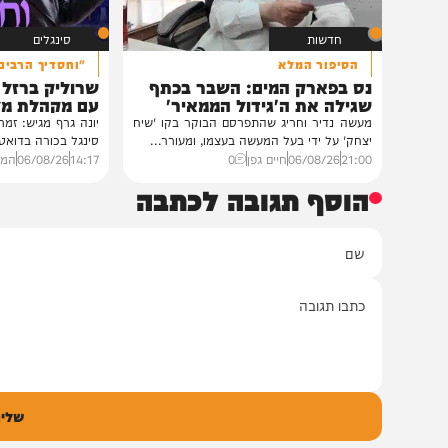
חדשות
סינגלים
הסיפור המלא
"וחסדיך הרבים"
נס בפארק המים: השבר בכתף
שרוליק ברזל ואברימ
שגילה את ה'גידול הממאיר'
עם מקהלת מלכות בב
מעשה נדיר וחריג שהתפרסם הבוקר בקו 'שיח
יונה גרף מגיש: זמר החתונות
יצחק' על ידי בעל המעשה בעצמו, ומעורר...
סינגל בכורה בדואט מיוחד לצ
21:00
06/08/26
חיים גפן
0
14:17
06/08/26
המחדש מיוזי
הוסף תגובה לכתבה
ם
אימיי
גובה