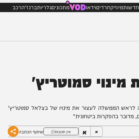
VOD
מיוזיק
חרדים
וידאו
מתכונים
גלריות
ברנז'ה
רכב
ינוי סמוטריץ'
ש הממשלה לעצור את מינויו של בצלאל סמוטריץ'
ר בהפקרות ביטחונית"
א
שיתוף הכתבה
א
אין תגובות