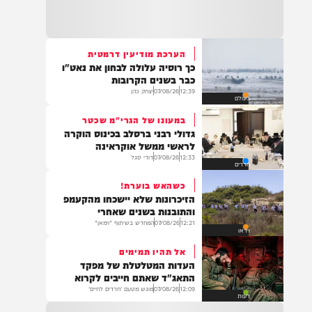
21:32
בין הזמנים: שלושה בחורי ישיבות חולצו
מהכינרת לאחר שנסחפו לעומק האגם, בחוף
בלתי מוכרז כשהם על גבי אביזר ציפה.
הערכת מודיעין דרמטית
כך רוסיה עלולה לבחון את נאט"ו
21:31
כבר בשנים הקרובות
בני ברק: חובשים ופראמדיקים של ארגון הצלה
12:39
07/08/26
יצחק כהן
בעולם
מבצעים פעולות החייאה על תינוק כבן שנה וחצי
לאחר שנחנק משקית.
במעונו של הגרי"מ שכטר
גדולי רבני ברסלב בכינוס הוקרה
לראשי ממשל אוקראינה
12:33
07/08/26
דודי סגל
חרדים
19:03
בד"ה: נקבע מותה של הפעוטה שטבעה בבריכה
כשהאש בוערת!
באשקלון
הזיכרונות שלא יישכחו מהקעמפ
והתובנות בשנים שאחרי
12:21
07/08/26
המחדש בשיתוף "וימאן"
וידאו
אל תהיו תמימים
18:06