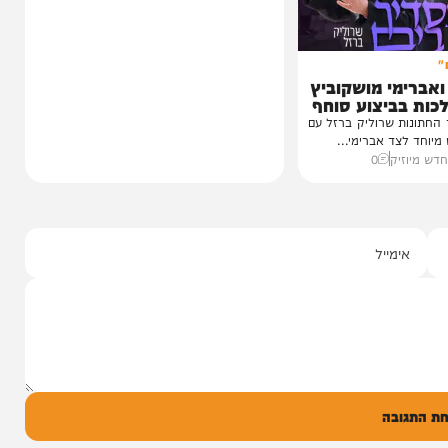
י מושקוביץ
יצוע סוחף
 שרוליק ברזל עם
ד אברימי...
ק
0
ל