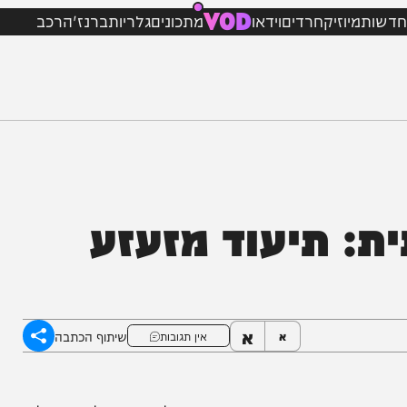
VOD
מיוזיק
חרדים
וידאו
מתכונים
גלריות
ברנז'ה
רכב
תיעוד מזעזע
א
שיתוף הכתבה
א
אין תגובות