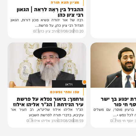
וידאו
מציון תצא תורה
ההבדל בין רָאָה לרְאֵה | הגאון
רבי ציון כהן
רבה של אור יהודה ונשיא מכון דורות, הגאון
הגדול רבי ציון כהן, על פרשת...
10:20
07/08/26
הרב ציון כהן
0