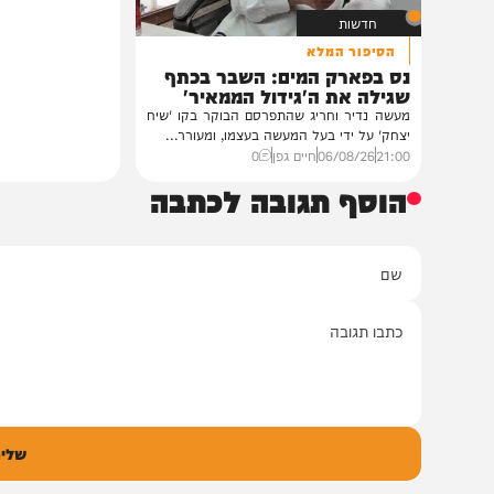
חדשות
הסיפור המלא
נס בפארק המים: השבר בכתף
שגילה את ה'גידול הממאיר'
מעשה נדיר וחריג שהתפרסם הבוקר בקו 'שיח
יצחק' על ידי בעל המעשה בעצמו, ומעורר...
21:00
06/08/26
חיים גפן
0
הוסף תגובה לכתבה
ם
אימיי
גובה