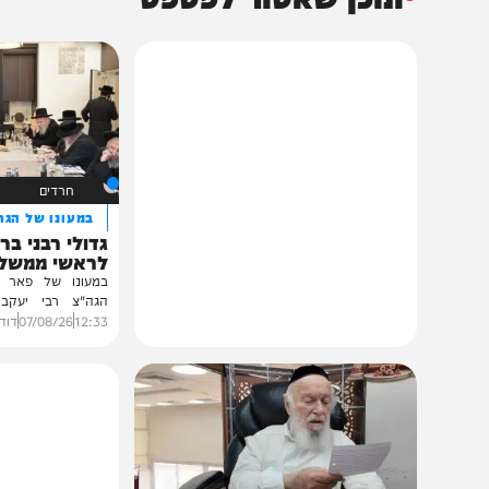
תוכן שאסור לפספס
חרדים
במעונו של הגרי"מ שכ
גדולי רבני ברסלב בכ
לראשי ממשל אוקרא
במעונו של פאר הדור וזק
הגה"צ רבי יעקב מאיר ש
ובהשתתפות...
12:33
07/08/26
דודי סגל
0