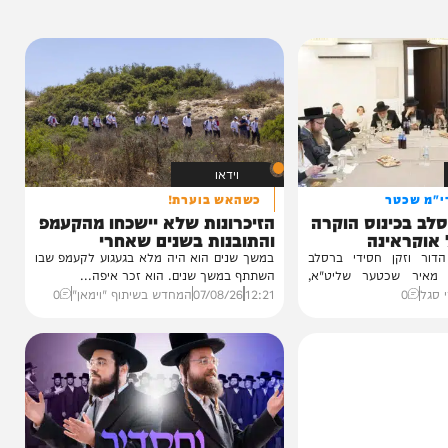
וידאו
טר
כשהאש בוערת!
ינוס הוקרה
הזיכרונות שלא יישכחו מהקעמפ
ינה
והתובנות בשנים שאחרי
ן חסידי ברסלב
במשך שנים הוא היה מלא בגעגוע לקעמפ שבו
כטער שליט"א,
השתתף במשך שנים. הוא זכר איפה...
12:21
07/08/26
המחדש בשיתוף "וימאן"
0