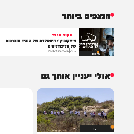
שליחת התגו
הנצפים ביותר
הקנס הכבד
איצקוביץ': היומולדת של הנגיד והברכות
של הליכודניקים
21:40
06/08/26
איצקוביץ'
חדשות
אולי יעניין אותך גם