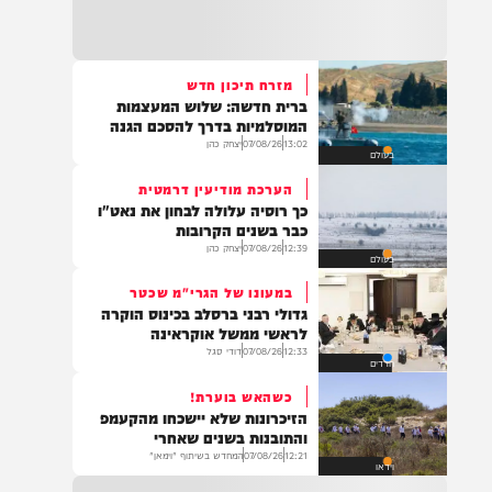
22:32
בהמשך להחייאה שבוצעה בבני ברק: הציבור
מתבקש להתפלל עבור הפעוט צבי בן שיינא
לרפואה שלמה
מזרח תיכון חדש
ברית חדשה: שלוש המעצמות
21:32
המוסלמיות בדרך להסכם הגנה
בין הזמנים: שלושה בחורי ישיבות חולצו
13:02
07/08/26
יצחק כהן
בעולם
מהכינרת לאחר שנסחפו לעומק האגם, בחוף
בלתי מוכרז כשהם על גבי אביזר ציפה.
הערכת מודיעין דרמטית
כך רוסיה עלולה לבחון את נאט"ו
כבר בשנים הקרובות
12:39
07/08/26
יצחק כהן
בעולם
21:31
בני ברק: חובשים ופראמדיקים של ארגון הצלה
במעונו של הגרי"מ שכטר
מבצעים פעולות החייאה על תינוק כבן שנה וחצי
גדולי רבני ברסלב בכינוס הוקרה
לאחר שנחנק משקית.
לראשי ממשל אוקראינה
12:33
07/08/26
דודי סגל
חרדים
כשהאש בוערת!
19:03