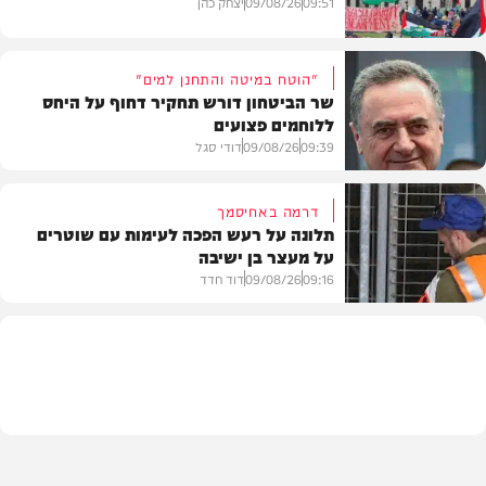
09:51
09/08/26
יצחק כהן
"הוטח במיטה והתחנן למים"
שר הביטחון דורש תחקיר דחוף על היחס
ללוחמים פצועים
חדשות
09:39
09/08/26
דודי סגל
דרמה באחיסמך
תלונה על רעש הפכה לעימות עם שוטרים
על מעצר בן ישיבה
חדשות
09:16
09/08/26
דוד חדד
חרדים