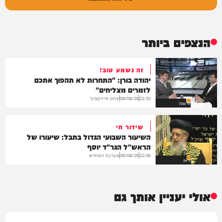
הנצפים ביותר
זה נשמע טוב!
יהודה בורן: "התחרות לא תהפוך אתכם
לזמרים מצליחים"
יצחק אייזיקוביץ'
08/08/26
22:30
חדשות
שידור חי
השיעור השבועי הגדול בתבל: שיעורו של
הראש"ל הגר"ד יוסף
מערכת המחדש
08/08/26
22:06
וידאו
אולי יעניין אותך גם