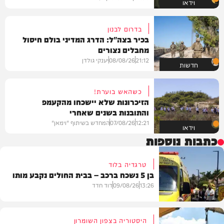
וידאו
בדרום לבנון
בכיר בצה"ל: הדרג המדיני בולם חיסול
מחבלים נצורים
21:12
08/08/26
יענקי גולדן
חדשות
כשהאש בוערת!
הזיכרונות שלא יישכחו מהקעמפ
והתובנות בשנים שאחרי
12:21
07/08/26
המחדש בשיתוף "וימאן"
וידאו
כתבות נוספות
טרגדיה בלוד
בן 5 נשכח ברכב – בבית החולים נקבע מותו
13:26
09/08/26
דוד חדד
היסטוריה בצפון השומרון