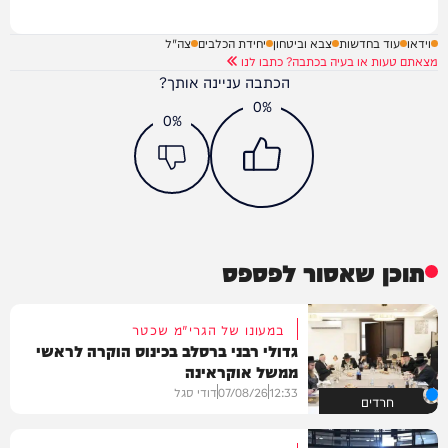
וידאו
עוד בחדשות
צבא וביטחון
יחידת הכלבים
צה"ל
מצאתם טעות או בעיה בכתבה? כתבו לנו
הכתבה עניינה אותך?
0%
0%
תוכן שאסור לפספס
במעונו של הגרי"מ שכטר
גדולי רבני ברסלב בכינוס הוקרה לראשי
ממשל אוקראינה
12:33
07/08/26
דודי סגל
חרדים