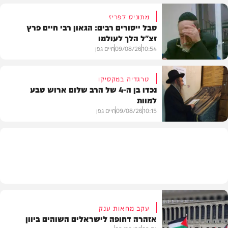
מתוניס לפריז
סבל ייסורים רבים: הגאון רבי חיים פרץ
זצ"ל הלך לעולמו
חדשות
10:54
09/08/26
חיים גפן
טרגדיה במקסיקו
נכדו בן ה-4 של הרב שלום ארוש טבע
למוות
חרדים
10:15
09/08/26
חיים גפן
חדשות
עקב מחאות ענק
אזהרה דחופה לישראלים השוהים ביוון