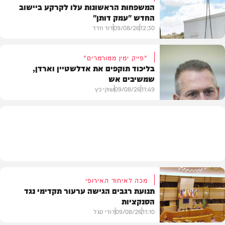
המשפחות הראשונות עלו לקרקע ביישוב
החדש "עמק דותן"
חדשות
12:30
09/08/26
דוד חדד
"פייק ימין ממורמרים"
בליכוד תוקפים את אדלשטיין וארדן,
שמשיבים אש
בארץ
11:49
09/08/26
שוקי כץ
חדשות
מכה לאיחוד האירופי
תנועת רגבים הגישה ערעור תקדימי נגד
הסנקציות
11:10
09/08/26
דודי סגל