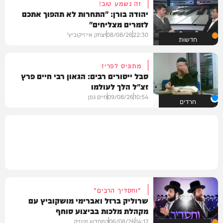
זה נשמע טוב!
יהודה בורן: "התחרות לא תהפוך אתכם
לזמרים מצליחים"
22:30
08/08/26
יצחק אייזיקוביץ'
חדשות
מתוניס לפריז
סבל ייסורים רבים: הגאון רבי חיים פרץ
זצ"ל הלך לעולמו
10:54
09/08/26
חיים גפן
חרדים
"וחסדיך הרבים"
שרוליק ברזל ואברימי מושקוביץ עם
מקהלת מלכות בביצוע סוחף
14:17
06/08/26
המחדש מיוזיק