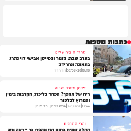
כתבות נוספות
טרגדיה בירושלים
בערב שבת: הזמר והפייטן אבישי לוי נהרג
בתאונה מחרידה
19:09
07/08/26
דוד חדד
זיסמן מסכם שבוע
ריח של מהפך? הפחד בליכוד, הקרבות בימין
והמרוץ לבלפור
בארץ
13:44
07/08/26
אריה זיסמן, יתד נאמן
והרי התחזית
הקלה זמנית בחום ואז מהפך: כך ייראה מזג