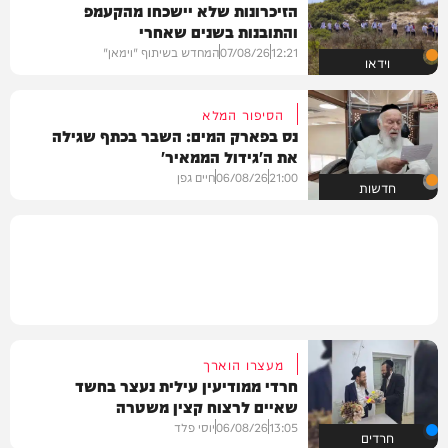
הזיכרונות שלא יישכחו מהקעמפ
והתובנות בשנים שאחרי
12:21
07/08/26
המחדש בשיתוף "וימאן"
וידאו
הסיפור המלא
נס בפארק המים: השבר בכתף שגילה
את ה'גידול הממאיר'
21:00
06/08/26
חיים גפן
חדשות
מעצרו הוארך
חרדי ממודיעין עילית נעצר בחשד
שאיים לרצוח קצין משטרה
13:05
06/08/26
יוסי פלד
חרדים