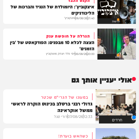
איצקוביץ': היומולדת של הנגיד והברכות של
הליכודניקים
איצקוביץ'
06/08/26
21:40
חדשות
הגרלה על חופשת ענק
הצצה לכלא 10 מבפנים: הפודקאסט של 'בין
הזמנים'
יוסי פלד ויצחק מושקוביץ
06/08/26
20:00
VOD
אולי יעניין אותך גם
במעונו של הגרי"מ שכטר
גדולי רבני ברסלב בכינוס הוקרה לראשי
ממשל אוקראינה
12:33
07/08/26
דודי סגל
חרדים
כשהאש בוערת!