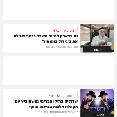
הסיפור המלא
נס בפארק המים: השבר בכתף שגילה
את ה'גידול הממאיר'
21:00
06/08/26
חיים גפן
חדשות
"וחסדיך הרבים"
שרוליק ברזל ואברימי מושקוביץ עם
מקהלת מלכות בביצוע סוחף
14:17
06/08/26
המחדש מיוזיק
סינגלים