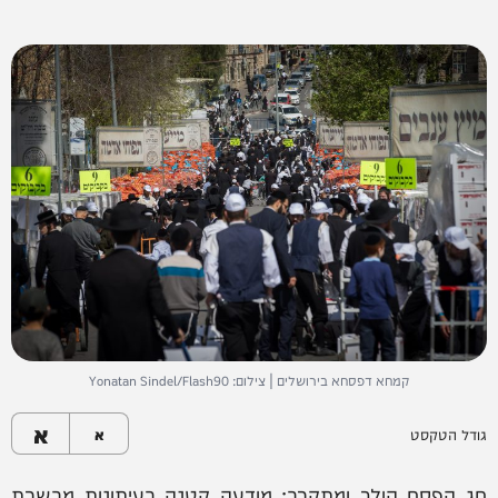
קמחא דפסחא בירושלים | צילום: Yonatan Sindel/Flash90
א
גודל הטקסט
א
חג הפסח הולך ומתקרב: מודעה קטנה בעיתונות מבשרת