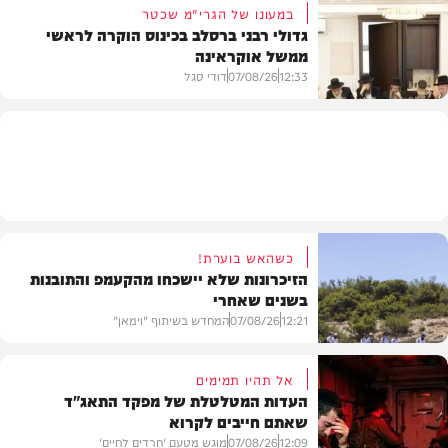
במעונו של הגרי"מ שכטר
גדולי רבני ברסלב בכינוס הוקרה לראשי
ממשל אוקראינה
בעולם
12:33
07/08/26
דודי סגל
חרדים
כשהאש בוערת!
הזיכרונות שלא יישכחו מהקעמפ והתובנות
בשנים שאחרי
12:21
07/08/26
המחדש בשיתוף "וימאן"
אל תהיו תמימים
העדות המטלטלת של מפקד התאג"ד
שאתם חייבים לקרוא
וידאו
12:09
07/08/26
מוגש מטעם 'חרדים לחיים'