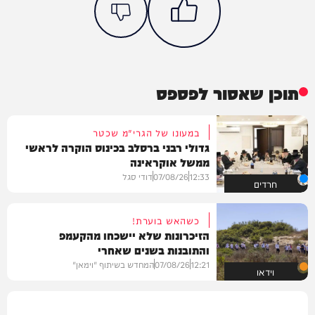
תוכן שאסור לפספס
במעונו של הגרי"מ שכטר
גדולי רבני ברסלב בכינוס הוקרה לראשי
ממשל אוקראינה
12:33
07/08/26
דודי סגל
חרדים
כשהאש בוערת!
הזיכרונות שלא יישכחו מהקעמפ
והתובנות בשנים שאחרי
12:21
07/08/26
המחדש בשיתוף "וימאן"
וידאו