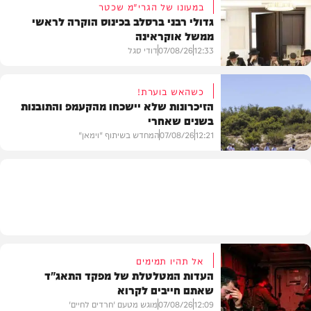
במעונו של הגרי"מ שכטר
גדולי רבני ברסלב בכינוס הוקרה לראשי
ממשל אוקראינה
בעולם
12:33
07/08/26
דודי סגל
כשהאש בוערת!
הזיכרונות שלא יישכחו מהקעמפ והתובנות
בשנים שאחרי
חרדים
12:21
07/08/26
המחדש בשיתוף "וימאן"
וידאו
אל תהיו תמימים
העדות המטלטלת של מפקד התאג"ד
שאתם חייבים לקרוא
12:09
07/08/26
מוגש מטעם 'חרדים לחיים'