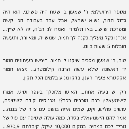
מספר הירושלמי: ר' שמעון בן שטח היה פשתני. הוא היה
גדול הדור, נשיא ישראל, אבל עבד בעבודה הכי קשה
ומפרכת שיש… באו תלמידיו ואמרו לו: רב'ה, זה לא שייך…
אנחנו נקל מעליך. נקנה לך חמור, שמשייה, ומאוורר, ותעשה
הובלות 5 שעות ביום.
טוב, ר' שמעון מסכים שיקנו לו חמור. חיפשו בעיתונים חמור
יד ראשונה שלא עשה הרבה קילומטרז… מצאו חמור
אקסטרא צעיר ורענן, בדקו מנוע בלמים הכל תקין.
רק יש בעיה אחת… האוטו מלוכלך בעפר וטיט. אמרו
לישמעאלי: ככה מוכרים רכב?! מכניסים קודם לשטיפה,
עושים פוליש, וקס, שמים איזה בושם עם ציור של בננה…
אמר להם הישמעאלי: בסדר, כמה עולה שטיפה עם פוליש?
נוריד לכם במחיר. במקום 10,000 שקל, קיבלתם 970,9…