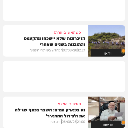
כשהאש בוערת!
הזיכרונות שלא יישכחו מהקעמפ
והתובנות בשנים שאחרי
12:21
07/08/26
המחדש בשיתוף "וימאן"
וידאו
הסיפור המלא
נס בפארק המים: השבר בכתף שגילה
את ה'גידול הממאיר'
21:00
06/08/26
חיים גפן
חדשות