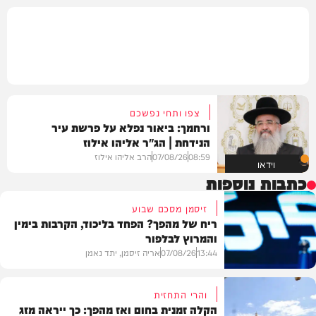
צפו ותחי נפשכם
ורחמך: ביאור נפלא על פרשת עיר
הנידחת | הג"ר אליהו אילוז
08:59
07/08/26
הרב אליהו אילוז
וידאו
כתבות נוספות
זיסמן מסכם שבוע
ריח של מהפך? הפחד בליכוד, הקרבות בימין
והמרוץ לבלפור
13:44
07/08/26
אריה זיסמן, יתד נאמן
והרי התחזית
הקלה זמנית בחום ואז מהפך: כך ייראה מזג