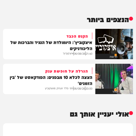
הנצפים ביותר
הקנס הכבד
איצקוביץ': היומולדת של הנגיד והברכות של
הליכודניקים
איצקוביץ'
06/08/26
21:40
חדשות
הגרלה על חופשת ענק
הצצה לכלא 10 מבפנים: הפודקאסט של 'בין
הזמנים'
יוסי פלד ויצחק מושקוביץ
06/08/26
20:00
VOD
אולי יעניין אותך גם