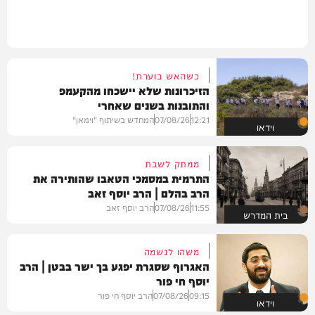
כשהאש בוערת!
הזיכרונות שלא יישכחו מהקעמפ
והתובנות בשנים שאחרי
12:21
07/08/26
המחדש בשיתוף "וימאן"
וידאו
ממתק לשבת
התרמית במסמכי הטאבו שהותירה את
הרב בהלם | הרב יוסף זאב
11:55
07/08/26
הרב יוסף זאב
בית המדרש
משהו לנשמה
האגרוף שסגרת יפגע בך ישר בבטן | הרב
יוסף חי פור
09:15
07/08/26
הרב יוסף חי פור
וידאו