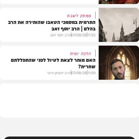
ממתק לשבת
התרמית במסמכי הטאבו שהותירה את הרב
בהלם | הרב יוסף זאב
דעות
11:55
07/08/26
הרב יוסף זאב
הלכה יומית
האם מותר לצאת לטיול לפני שהתפללתם
שחרית?
בית המדרש
11:09
07/08/26
הרב יהונתן ורנר
הלכה