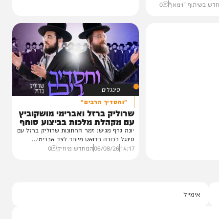
כחו מהקעמפ
חרי
עגוע לקעמפ שבו
איפה...
ף "וימאן"
0
סינגלים
"וחסדיך הרבים"
שרוליק ברזל ואברימי מושקוביץ
עם מקהלת מלכות בביצוע סוחף
יונה גרף מגיש: זמר החתונות שרוליק ברזל עם