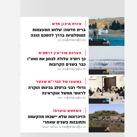
22:32
בהמשך להחייאה שבוצעה בבני ברק: הציבור
מתבקש להתפלל עבור הפעוט צבי בן שיינא
לרפואה שלמה
מזרח תיכון חדש
ברית חדשה: שלוש המעצמות
21:32
המוסלמיות בדרך להסכם הגנה
בין הזמנים: שלושה בחורי ישיבות חולצו
13:02
07/08/26
יצחק כהן
בעולם
מהכינרת לאחר שנסחפו לעומק האגם, בחוף
בלתי מוכרז כשהם על גבי אביזר ציפה.
הערכת מודיעין דרמטית
כך רוסיה עלולה לבחון את נאט"ו
כבר בשנים הקרובות
12:39
07/08/26
יצחק כהן
בעולם
21:31
בני ברק: חובשים ופראמדיקים של ארגון הצלה
במעונו של הגרי"מ שכטר
מבצעים פעולות החייאה על תינוק כבן שנה וחצי
גדולי רבני ברסלב בכינוס הוקרה
לאחר שנחנק משקית.
לראשי ממשל אוקראינה
12:33
07/08/26
דודי סגל
חרדים
כשהאש בוערת!
19:03