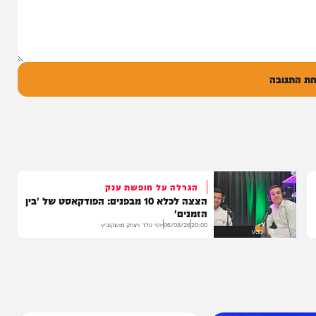
סינגל בכורה בדואט מיוחד לצד אברימי...
14:17
06/08/26
המחדש מיוזיק
0
ל
בה