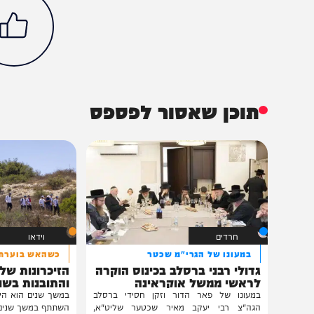
פוליטי
בני גנץ
בראש
גבי אשכנזי
המחדש
זאב קם
חדשות חרדים
רשת ב
הכתבה עניינה א
0%
תוכן שאסור לפספס