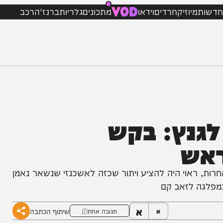
VOD
מיוזיק
חרדים
וידאו
מתכונים
גלריות
ברנז'ה
רכב
נץ: בקש
ש
ראוי היה להציע ויתור שכזה לאשכנזי שנשאר נאמן
 לזאב קם
א
שיתוף הכתבה
א
תגובה אחת