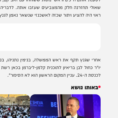
הצטרפו לעדכונים חמים
מצטרפים לערוץ
בקבוצת המחדש
ומתחדשים כל הזמן
טענת אותם ח"כים וראשי מטות ששוחחו עם זאב קם, הצבת א
אולי תחזרנה חלק מהמצביעים שעזבו אותה. לדבריהם, במקו
אוי היה להציע ויתור שכזה לאשכנזי שנשאר נאמן לגנץ גם 
חרי שגנץ תקף את ראש הממשלה, בנימין נתניהו, בנאומו ש
ו"ר כחול לבן בריאיון לתוכנית קלמן-ליברמן בכאן רשת ב:
ת ה-24. עניין המקום הראשון הוא לא הסיפור".
באותו נושא