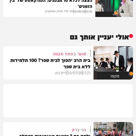
הזמנים'
יוסי פלד ויצחק מושקוביץ
06/08/26
20:00
VOD
אולי יעניין אותך גם
סוער בפתח תקווה
בית הרב יהפוך לבית ספר? 100 תלמידות
ללא בית ספר
17:21
30/07/26
חיים גפן
מקומי
בני ברק
ילדה בת 7 נפגעה מאוטובוס במהלך