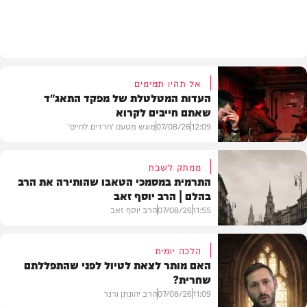
וידאו
אל תהיו תמימים
העדות המטלטלת של מפקד התאג"ד
שאתם חייבים לקרוא
12:09
07/08/26
מוגש מטעם 'חרדים לחיים'
ממתק לשבת
התרמית במסמכי הטאבו שהותירה את הרב
בהלם | הרב יוסף זאב
דעות
11:55
07/08/26
הרב יוסף זאב
הלכה יומית
האם מותר לצאת לטיול לפני שהתפללתם
שחרית?
בית המדרש
11:09
07/08/26
הרב יהונתן ורנר