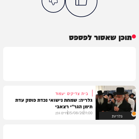
תוכן שאסור לפספס
בית צדיקים יעמוד
גלריה: שמחת נישואי נכדת פוסק עדת
תימן הגר"י רצאבי
11:00
05/08/26
חיים גפן
גלריות