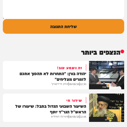
שליחת התגובה
הנצפים ביותר
זה נשמע טוב!
יהודה בורן: "התחרות לא תהפוך אתכם
לזמרים מצליחים"
יצחק אייזיקוביץ'
08/08/26
22:30
חדשות
שידור חי
השיעור השבועי הגדול בתבל: שיעורו של
הראש"ל הגר"ד יוסף
מערכת המחדש
08/08/26
22:06
וידאו