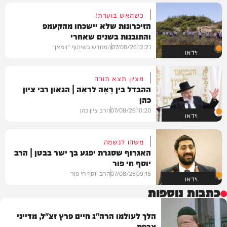
כשהאש בוערת!
הזיכרונות שלא יישכחו מהקעמפ
והתובנות בשנים שאחרי
12:21
07/08/26
המחדש בשיתוף "וימאן"
וידאו
מציון תצא תורה
ההבדל בין רָאָה לרְאֵה | הגאון רבי ציון
כהן
10:20
07/08/26
הרב ציון כהן
וידאו
משהו לנשמה
האגרוף שסגרת יפגע בך ישר בבטן | הרב
יוסף חי פור
09:15
07/08/26
הרב יוסף חי פור
וידאו
כתבות נוספות
הלך לעולמו הרה"ג חיים פרץ זצ"ל, מדייני
צרפת