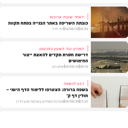
לאחר שעות ארוכות
כובתה השריפה באתר הבנייה בפתח תקווה
08:36
09/08/26
דוד חדד
המרוץ נגד השעון בפנטגון
דרישה חסרת תקדים להאצת ייצור
החימושים
חדשות
08:19
09/08/26
יצחק כהן
רגע לנשמה
בשפה ברורה: הצטרפו ללימוד הדף היומי –
חולין דף ק'
חדשות
07:45
09/08/26
מערכת המחדש בשיתוף מכון הדרן