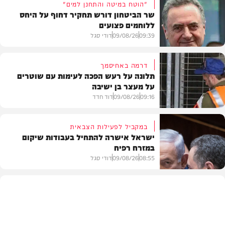
"הוטח במיטה והתחנן למים"
שר הביטחון דורש תחקיר דחוף על היחס
ללוחמים פצועים
09:39
09/08/26
דודי סגל
דרמה באחיסמך
תלונה על רעש הפכה לעימות עם שוטרים
על מעצר בן ישיבה
חדשות
09:16
09/08/26
דוד חדד
במקביל לפעילות הצבאית
ישראל אישרה להתחיל בעבודות שיקום
במזרח רפיח
חרדים
08:55
09/08/26
דודי סגל
חדשות