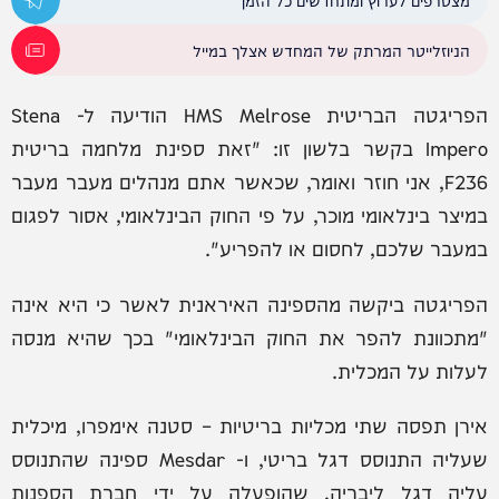
הניוזלייטר המרתק של המחדש אצלך במייל
הפריגטה הבריטית HMS Melrose הודיעה ל- Stena
Impero בקשר בלשון זו: "זאת ספינת מלחמה בריטית
F236, אני חוזר ואומר, שכאשר אתם מנהלים מעבר מעבר
במיצר בינלאומי מוכר, על פי החוק הבינלאומי, אסור לפגום
במעבר שלכם, לחסום או להפריע".
הפריגטה ביקשה מהספינה האיראנית לאשר כי היא אינה
"מתכוונת להפר את החוק הבינלאומי" בכך שהיא מנסה
לעלות על המכלית.
אירן תפסה שתי מכליות בריטיות – סטנה אימפרו, מיכלית
שעליה התנוסס דגל בריטי, ו- Mesdar ספינה שהתנוסס
עליה דגל ליבריה, שהופעלה על ידי חברת הספנות