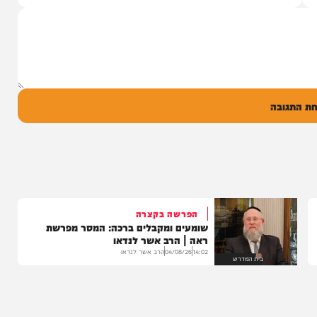
בר לקו הירוק,
פותח את הקיץ עם "בן של מלך העולם"...
22:30
05/08/26
המחדש מיוזיק
0
ל
בה