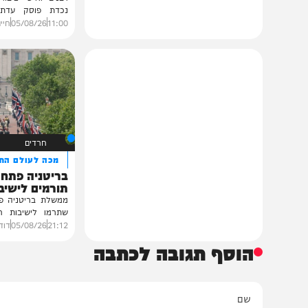
גלריות
בית צדיקים יעמוד
גלריה: שמחת נישואי
פוסק עדת תימן הגר"
רבנים ואישי ציבור השתתפ
נכדת פוסק עדת תימן, ה
רצאבי,...
11:00
05/08/26
חיים גפן
0
חרדים
מכה לעולם התורה
בריטניה פתחה בחקי
תורמים לישיבות בהת
ממשלת בריטניה פתחה בחקי