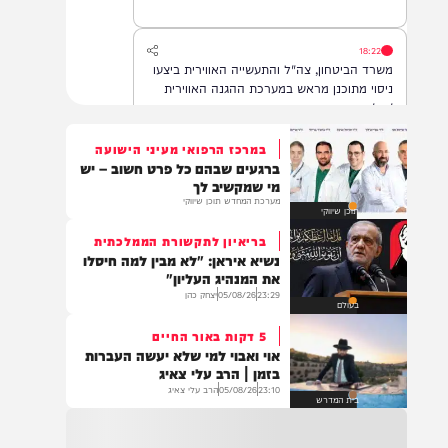
הדסה עין כרם, במצב בינוני.
18:22
משרד הביטחון, צה"ל והתעשייה האווירית ביצעו
ניסוי מתוכנן מראש במערכת ההגנה האווירית
'חץ'.
במרכז הרפואי מעיני הישועה
ברגעים שבהם כל פרט חשוב – יש
16:07
מי שמקשיב לך
דובר צה"ל: בתגובה להפרה בוטה של ארגון
מערכת המחדש תוכן שיווקי
תוכן שיווקי
הטרור חיזבאללה, צה"ל החל בתקיפות
ממוקדות במרחב דרום לבנון.
בריאיון לתקשורת הממלכתית
נשיא איראן: "לא מבין למה חיסלו
את המנהיג העליון"
23:29
05/08/26
יצחק כהן
14:22
בעולם
גופה נפלטה לחוף הים סמוך לזכרון יעקב. כוחות
5 דקות באור החיים
משטרה שהוזעקו למקום סגרו את הזירה והחלו
אוי ואבוי למי שלא יעשה העברות
בפעולות לזיהוי הגופה ובבדיקת נסיבות האירוע.
בזמן | הרב עלי צאיג
בשלב זה זהות הנפטר ונסיבות המוות אינן
23:10
05/08/26
הרב עלי צאיג
ידועות
בית המדרש