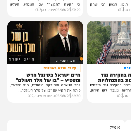
בעולם
בריאיון לתקשורת הממלכתית
 נכדת
נשיא איראן: "לא מבין למה
י רצאבי
חיסלו את המנהיג העליון"
ו בשמחת נישואי
נשיא איראן מסעוד פזשכיאן מודה בריאיון חריג
גאון רבי יצחק
כי "קשה לתקשר" עם המנהיג העליון
מוג'תבא...
23:29
05/08/26
יצחק כהן
0
חדש במוזיקה
קצבי ומלא באמונה
רה נגד
חיים ישראל בסינגל חדש
נחלויות
ומקפיץ – "בן של מלך העולם"
רה נגד אזרחים
זמר הנשמה והמוזיקה היהודית, חיים ישראל,