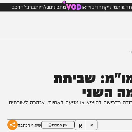
VOD
מיוזיק
חרדים
וידאו
מתכונים
גלריות
ברנז'ה
רכב
"מ: שביתת
 השני
רישה להוציא צו מניעה לאחיות. אזהרה לשובתים:
א
שיתוף הכתבה
א
אין תגובות