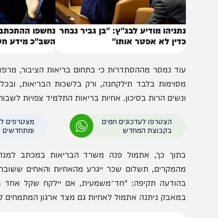
תניהו מודיע לבג"ץ: "בן גביר נבחר
נחשפו ההתכתבויות: כ
דין לא אפטר אותו"
השב"כ מידע חסוי לבן
וד נמסר מההסתדרות כי בתחום בריאות הציבור, מרפאת חיסונ
סוימות בלבד תילקחנה, ורק בלשכות הבריאות, ובכל עיר 
נשים הרות בסיכון. אחיות בריאות התלמיד צפויות לשבות באופן
הצטרפו לעדכונים חמים
מצטרפים לערוץ
בקבוצת המחדש
ומתחדשים כל הזמן
תוך כך, אתמול פנה משרד הבריאות במכתב למנהלי המרכ
המקרים, תשלום שכר ייגרע מהאחיות והאחים ששובתים. מנגד
הודעה תקיפה: "חד־משמעית, אם יילקח שקל אחד משכר הא