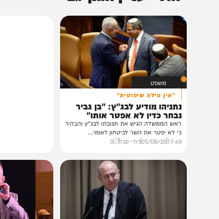
בין הזמנים ב'המחדש'
לא לבעלי לב חלש: אומן החושים אכל
זכוכית מול המצלמות
20:00
04/08/26
מערכת המחדש
VOD
אולי יעניין אותך גם
משפט
"אין עילה שיפוטית"
נתניהו מודיע לבג"ץ: "בן גביר
נבחר כדין לא אפטר אותו"
ראש הממשלה הגיש את תגובתו לבג"ץ והבהיר