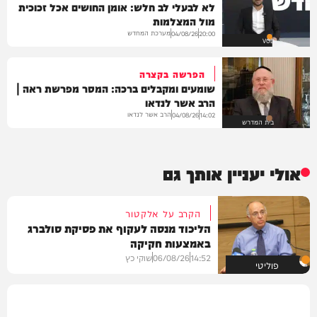
לא לבעלי לב חלש: אומן החושים אכל זכוכית
מול המצלמות
מערכת המחדש
04/08/26
20:00
VOD
הפרשה בקצרה
שומעים ומקבלים ברכה: המסר מפרשת ראה |
הרב אשר לנדאו
הרב אשר לנדאו
04/08/26
14:02
בית המדרש
אולי יעניין אותך גם
הקרב על אלקטור
הליכוד מנסה לעקוף את פסיקת סולברג
באמצעות חקיקה
14:52
06/08/26
שוקי כץ
פוליטי