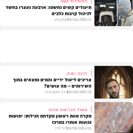
התעללות קשה
תיעודים קשים נחשפו: ארבעה נעצרו בחשד
לניהול קרבות כלבים
משטרה
16:13
06/08/26
יצחק כהן
משטרה
הלכה יומית
צריכים ליטול ידיים והמים נמצאים בתוך
השירותים – מה עושים?
15:18
06/08/26
הרב יהונתן ורנר
משרד הבריאות מדווח
מקרה מוות ראשון מקדחת הנילוס: יתושות
נגועות אותרו במרכז
הלכה
14:59
06/08/26
דוד חדד