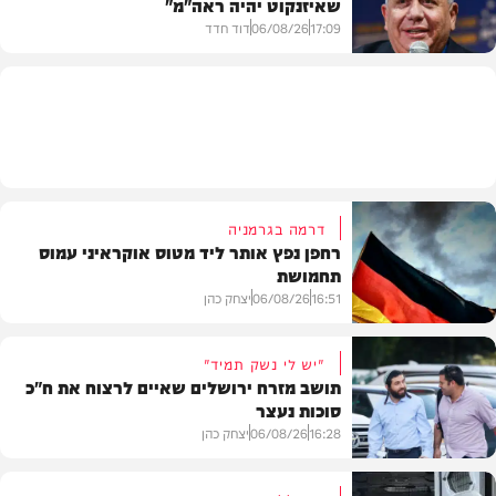
שאיזנקוט יהיה ראה"מ"
צבא וביטחון
17:09
06/08/26
דוד חדד
בארץ
דרמה בגרמניה
רחפן נפץ אותר ליד מטוס אוקראיני עמוס
תחמושת
16:51
06/08/26
יצחק כהן
"יש לי נשק תמיד"
תושב מזרח ירושלים שאיים לרצוח את ח"כ
סוכות נעצר
בעולם
16:28
06/08/26
יצחק כהן