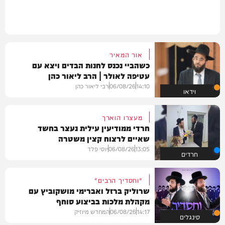
אור המאיר
כשהביי נכנס לחנות הבדים ויצא עם
עטיפה לאולר | הרב ליאור כהן
14:10
06/08/26
רבי ליאור כהן
וידאו
מעצרו הוארך
חרדי ממודיעין עילית נעצר בחשד
שאיים לרצוח קצין משטרה
13:05
06/08/26
יוסי פלד
חרדים
"וחסדיך הרבים"
שרוליק ברזל ואברימי מושקוביץ עם
מקהלת מלכות בביצוע סוחף
14:17
06/08/26
המחדש מיוזיק
סינגלים