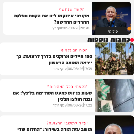
הקשר שנחשף
מקורבי איזנקוט ליוו את הקמת מפלגת
החרדים החדשה?
20:30
05/08/26
שוקי כץ
פוליטי
כתבות נוספות
הכוח הבינלאומי
150 חיילים מרוקנים בדרך לרצועה: כך
ייראה המוצב הראשון
17:39
06/08/26
יענקי גולדן
"נסעתי בכל המהירות"
טעות בניווט כמעט הסתיימה בלינץ': אם
ובנה חולצו מג'נין
צבא וביטחון
17:22
06/08/26
יענקי גולדן
יעזור לתושבי הרצועה?
תושב עזה הודה בשידור: "החלום שלי