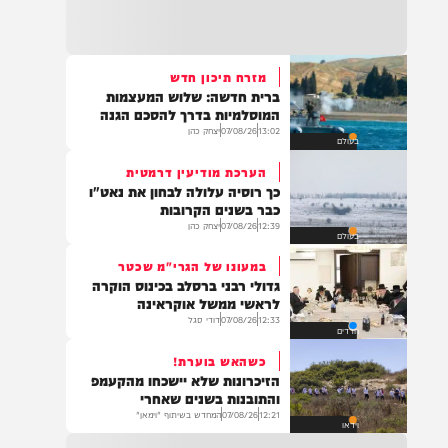
22:32
בהמשך להחייאה שבוצעה בבני ברק: הציבור
מתבקש להתפלל עבור הפעוט צבי בן שיינא
לרפואה שלמה
מזרח תיכון חדש
ברית חדשה: שלוש המעצמות
21:32
המוסלמיות בדרך להסכם הגנה
בין הזמנים: שלושה בחורי ישיבות חולצו
13:02
07/08/26
יצחק כהן
בעולם
מהכינרת לאחר שנסחפו לעומק האגם, בחוף
בלתי מוכרז כשהם על גבי אביזר ציפה.
הערכת מודיעין דרמטית
כך רוסיה עלולה לבחון את נאט"ו
כבר בשנים הקרובות
12:39
07/08/26
יצחק כהן
בעולם
21:31
בני ברק: חובשים ופראמדיקים של ארגון הצלה
במעונו של הגרי"מ שכטר
מבצעים פעולות החייאה על תינוק כבן שנה וחצי
גדולי רבני ברסלב בכינוס הוקרה
לאחר שנחנק משקית.
לראשי ממשל אוקראינה
12:33
07/08/26
דודי סגל
חרדים
כשהאש בוערת!
19:03