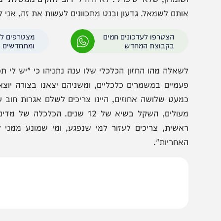
אש הממשלה הסביר למה הקים ממשלת שמאל: "לא הייתה א
ומדים לקבוע מי יהיה ראש הממשלה. לא היה איש שעמד בלחצ
שומרון, שלא יטיפו לי. לא היה לי רוב להקים ממשלת ימין, ובג
ותם לשמאל. גדעון ובנט מתכוונים לעשות את זה, אני לא רוצה
הצטרפו לעדכונים חמים
מצטרפים לערוץ
בקבוצת המחדש
ומתחדשים כל הזמן
שאלה מהו החזון הכלכלי שלו ענה נתניהו כי "יש לי תכנית כ
עמיים במשמרים כלכליים, ומשניהם יצאנו בצורה יוצאת דופ
מעולים, השקל בשיא של 12 שנים. הכלכלה
אשית, צריכים לעזור למי שנפגע, ומי שמונע ממני לעשות 
אחריות".