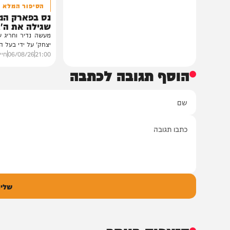
חדשות
הסיפור המלא
נס בפארק המים: ה
שגילה את ה'גידול ה
מעשה נדיר וחריג שהתפרסם 
יצחק' על ידי בעל המעשה בעצ
21:00
06/08/26
חיים גפן
0
הוסף תגובה לכתבה
ם
אימיי
גובה