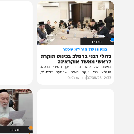
תוכן שאסור לפספס
חרדים
במעונו של הגרי"מ שכטר
גדולי רבני ברסלב בכינוס הוקרה
לראשי ממשל אוקראינה
במעונו של פאר הדור וזקן חסידי ברסלב
הגה"צ רבי יעקב מאיר שכטער שליט"א,
ובהשתתפות...
12:33
07/08/26
דודי סגל
0