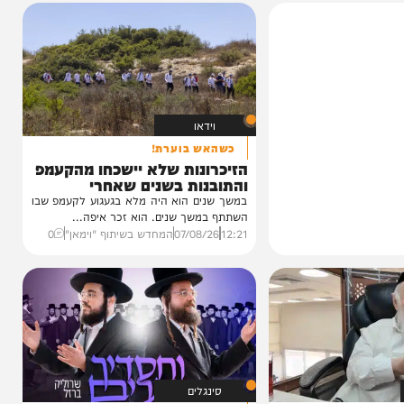
וידאו
כשהאש בוערת!
הזיכרונות שלא יישכחו מהקעמפ
והתובנות בשנים שאחרי
במשך שנים הוא היה מלא בגעגוע לקעמפ שבו
השתתף במשך שנים. הוא זכר איפה...
12:21
07/08/26
המחדש בשיתוף "וימאן"
0