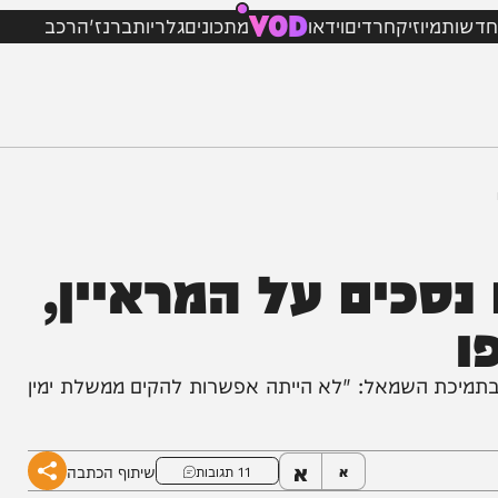
VOD
מיוזיק
חרדים
וידאו
מתכונים
גלריות
ברנז'ה
רכב
סכים על המראיין,
השמאל: "לא הייתה אפשרות להקים ממשלת ימין
א
שיתוף הכתבה
א
11 תגובות