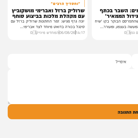
סינגלים
"וחסדיך הרבים"
שבר בכתף
שרוליק ברזל ואברימי מושקוביץ
ממאיר'
עם מקהלת מלכות בביצוע סוחף
הבוקר בקו 'שיח
יונה גרף מגיש: זמר החתונות שרוליק ברזל עם
מו, ומעורר...
סינגל בכורה בדואט מיוחד לצד אברימי...
14:17
06/08/26
המחדש מיוזיק
0
ל