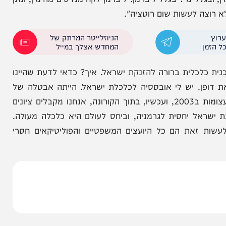
פשרות להקים ממשלת ימין יציבה. הבחירות הפעם
ים מצד נשיא ארה"ב, הכפלנו את האוכלוסייה ביהודה
לל מי? בגלל ליברמן. ליברמן לקח מנדטים מהימין, ונתן
 לעשות שום רוטציה".
הניוזלייטר המרתק של
המחדש אצלך במייל
לכלית ברורה להזנקת ישראל. איך? כדאי לדעת שהיינו
ן. יש לי אובססיה לכלכלת ישראל. הייתה אבטלה של
כמעט שלושה אחוזים, היינו צריכים לשלם אגרות חוב עצומות ב2003, ועכשיו, בתוך הקורונה, אנחנו מקבלים ציונים
 של מדינת ישראל יחסית לגרמניה, וביחס לעולם היא כלכלה מעולה.
זאת הם כל היועצים המשפטיים והפוליטיקאים חסרי