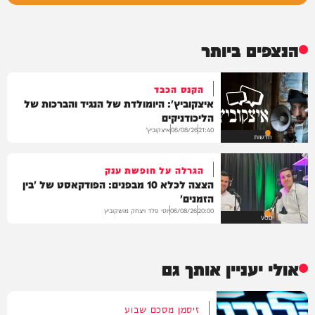
הנצפים ביותר
הקנס הכבד
איצקוביץ': היומולדת של הנגיד והברכות של
הליכודניקים
איצקוביץ'
06/08/26
21:40
חדשות
הגרלה על חופשת ענק
הצצה לכלא 10 מבפנים: הפודקאסט של 'בין
הזמנים'
יוסי פלד ויצחק מושקוביץ
06/08/26
20:00
VOD
אולי יעניין אותך גם
זיסמן מסכם שבוע