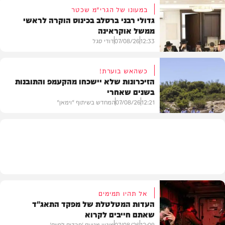
במעונו של הגרי"מ שכטר
גדולי רבני ברסלב בכינוס הוקרה לראשי
ממשל אוקראינה
בעולם
12:33
07/08/26
דודי סגל
כשהאש בוערת!
הזיכרונות שלא יישכחו מהקעמפ והתובנות
בשנים שאחרי
חרדים
12:21
07/08/26
המחדש בשיתוף "וימאן"
וידאו
אל תהיו תמימים
העדות המטלטלת של מפקד התאג"ד
שאתם חייבים לקרוא
12:09
07/08/26
מוגש מטעם 'חרדים לחיים'