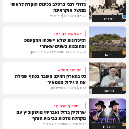
גדולי רבני ברסלב בכינוס הוקרה לראשי
ממשל אוקראינה
12:33
07/08/26
דודי סגל
חרדים
כשהאש בוערת!
הזיכרונות שלא יישכחו מהקעמפ
והתובנות בשנים שאחרי
12:21
07/08/26
המחדש בשיתוף "וימאן"
וידאו
הסיפור המלא
נס בפארק המים: השבר בכתף שגילה
את ה'גידול הממאיר'
21:00
06/08/26
חיים גפן
חדשות
"וחסדיך הרבים"
שרוליק ברזל ואברימי מושקוביץ עם
מקהלת מלכות בביצוע סוחף
14:17
06/08/26
המחדש מיוזיק
סינגלים