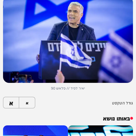
יאיר לפיד // פלאש 90
א
גודל הטקסט
א
באותו נושא