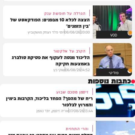
הגרלה על חופשת ענק
הצצה לכלא 10 מבפנים: הפודקאסט של
'בין הזמנים'
20:00
06/08/26
יוסי פלד ויצחק מושקוביץ
VOD
הקרב על אלקטור
הליכוד מנסה לעקוף את פסיקת סולברג
באמצעות חקיקה
14:52
06/08/26
שוקי כץ
פוליטי
כתבות נוספות
זיסמן מסכם שבוע
ריח של מהפך? הפחד בליכוד, הקרבות בימין
והמרוץ לבלפור
13:44
07/08/26
אריה זיסמן, יתד נאמן
והרי התחזית
הקלה זמנית בחום ואז מהפך: כך ייראה מזג