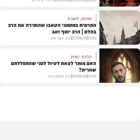
ממתק לשבת
התרמית במסמכי הטאבו שהותירה את הרב
בהלם | הרב יוסף זאב
דעות
11:55
07/08/26
הרב יוסף זאב
הלכה יומית
האם מותר לצאת לטיול לפני שהתפללתם
שחרית?
בית המדרש
11:09
07/08/26
הרב יהונתן ורנר
הלכה