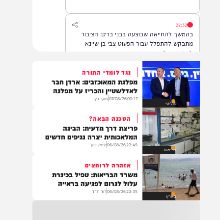
22:32
בהמשך להחייאה שבוצעה בבני ברק: הציבור
מתבקש להתפלל עבור הפעוט צבי בן שיינא
לרפואה שלמה
נגד לומדי התורה
מפלגת המאוכזבים: ארדן חבר
21:32
לאדלשטיין והכריז על מפלגה
בין הזמנים: שלושה בחורי ישיבות חולצו
00:17
07/08/26
שוקי כץ
פוליטי
מהכינרת לאחר שנסחפו לעומק האגם, בחוף
בלתי מוכרז כשהם על גבי אביזר ציפה.
הסכנה הבאה?
פריצת דרך מדעית: הבינה
המלאכותית יצרה נגיפים חדשים
22:49
06/08/26
יצחק כהן
21:31
בריאות
בני ברק: חובשים ופראמדיקים של ארגון הצלה
אזהרה לרוחצים
מבצעים פעולות החייאה על תינוק כבן שנה וחצי
משרד הבריאות: טפיל בכינרת
לאחר שנחנק משקית.
עלול לגרום לפגיעה בראייה
22:35
06/08/26
דוד חדד
בארץ