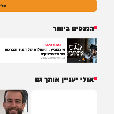
גובה
שליחת התגו
הנצפים ביותר
הקנס הכבד
איצקוביץ': היומולדת של הנגיד והברכות
של הליכודניקים
21:40
06/08/26
איצקוביץ'
חדשות