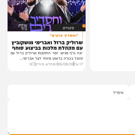
גאון רבי יצחק
מעורך הדין שמלווה את בחורי הישיבות,
ביקורת...
20:00
06/08/26
יוסי פלד ויצחק מושקוביץ
0
סינגלים
"וחסדיך הרבים"
שרוליק ברזל ואברימי מושקוביץ
עם מקהלת מלכות בביצוע סוחף
יונה גרף מגיש: זמר החתונות שרוליק ברזל עם
סינגל בכורה בדואט מיוחד לצד אברימי...
14:17
06/08/26
המחדש מיוזיק
0
ל