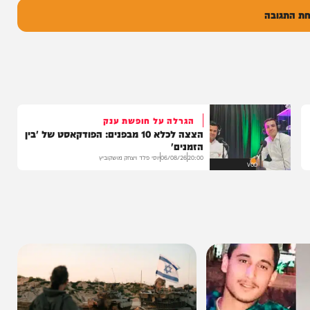
בה
הגרלה על חופשת ענק
הצצה לכלא 10 מבפנים: הפודקאסט של 'בין
הזמנים'
20:00
06/08/26
יוסי פלד ויצחק מושקוביץ
VOD