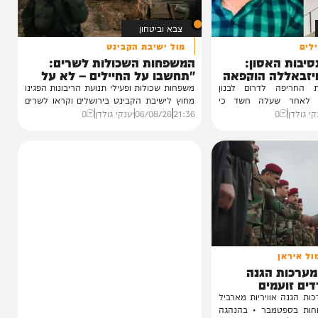
צבא וביטחון
מול ישיבת הקבינט
האסון:
המשפחות השכולות לשרים:
לה הוקפאה
"תחשבו על החיילים – לא על
טראמפ"
ה לדרום לבנון
משפחות שכולות ופעילי תנועת הריבונות הפגינו
שעלה חשד כי
מחוץ לישיבת הקבינט בירושלים וקראו לשרים
לדחות כל...
0
21:36
06/08/26
יענקי גולדן
0