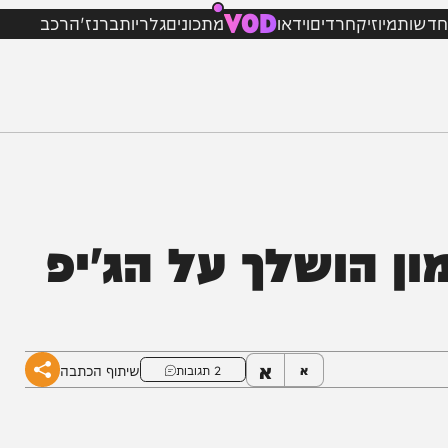
VOD
מיוזיק
חרדים
וידאו
מתכונים
גלריות
ברנז'ה
רכב
 הושלך על הג'יפ
א
שיתוף הכתבה
א
2 תגובות