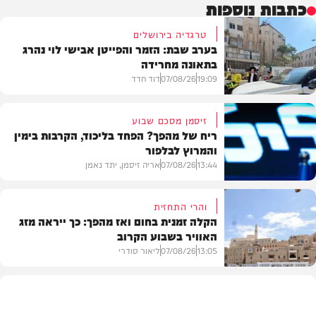
כתבות נוספות
טרגדיה בירושלים
בערב שבת: הזמר והפייטן אבישי לוי נהרג
בתאונה מחרידה
19:09
07/08/26
דוד חדד
זיסמן מסכם שבוע
ריח של מהפך? הפחד בליכוד, הקרבות בימין
והמרוץ לבלפור
בארץ
13:44
07/08/26
אריה זיסמן, יתד נאמן
והרי התחזית
הקלה זמנית בחום ואז מהפך: כך ייראה מזג
האוויר בשבוע הקרוב
פוליטי
13:05
07/08/26
ליאור סודרי