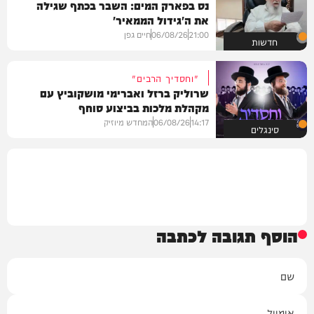
נס בפארק המים: השבר בכתף שגילה
את ה'גידול הממאיר'
21:00
06/08/26
חיים גפן
חדשות
"וחסדיך הרבים"
שרוליק ברזל ואברימי מושקוביץ עם
מקהלת מלכות בביצוע סוחף
14:17
06/08/26
המחדש מיוזיק
סינגלים
הוסף תגובה לכתבה
שם
אימייל