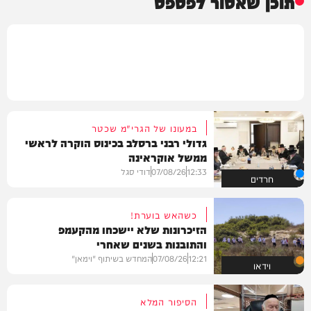
תוכן שאסור לפספס
במעונו של הגרי"מ שכטר
גדולי רבני ברסלב בכינוס הוקרה לראשי
ממשל אוקראינה
12:33
07/08/26
דודי סגל
חרדים
כשהאש בוערת!
הזיכרונות שלא יישכחו מהקעמפ
והתובנות בשנים שאחרי
12:21
07/08/26
המחדש בשיתוף "וימאן"
וידאו
הסיפור המלא