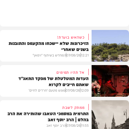
חרדים
כשהאש בוערת!
הזיכרונות שלא יישכחו מהקעמפ והתובנות
בשנים שאחרי
12:21
07/08/26
המחדש בשיתוף "וימאן"
אל תהיו תמימים
העדות המטלטלת של מפקד התאג"ד
שאתם חייבים לקרוא
וידאו
12:09
07/08/26
מוגש מטעם 'חרדים לחיים'
ממתק לשבת
התרמית במסמכי הטאבו שהותירה את הרב
בהלם | הרב יוסף זאב
דעות
11:55
07/08/26
הרב יוסף זאב