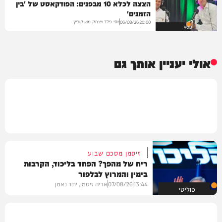
הצצה לכלא 10 מבפנים: הפודקאסט של 'בין
הזמנים'
יוסי פלד ויצחק מושקוביץ
06/08/26
20:00
VOD
אולי יעניין אותך גם
זיסמן מסכם שבוע
ריח של מהפך? הפחד בליכוד, הקרבות
בימין והמרוץ לבלפור
13:44
07/08/26
אריה זיסמן, יתד נאמן
פוליטי