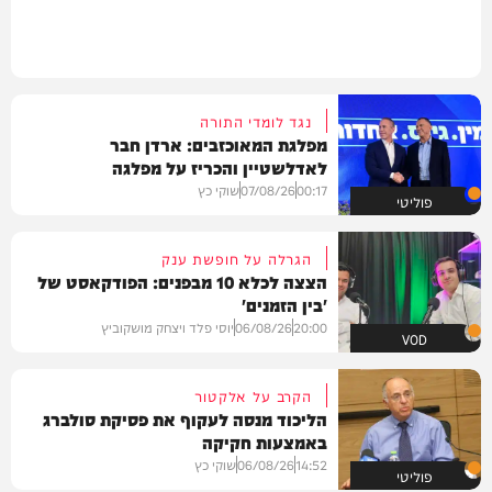
נגד לומדי התורה
מפלגת המאוכזבים: ארדן חבר
לאדלשטיין והכריז על מפלגה
00:17
07/08/26
שוקי כץ
פוליטי
הגרלה על חופשת ענק
הצצה לכלא 10 מבפנים: הפודקאסט של
'בין הזמנים'
20:00
06/08/26
יוסי פלד ויצחק מושקוביץ
VOD
הקרב על אלקטור
הליכוד מנסה לעקוף את פסיקת סולברג
באמצעות חקיקה
14:52
06/08/26
שוקי כץ
פוליטי