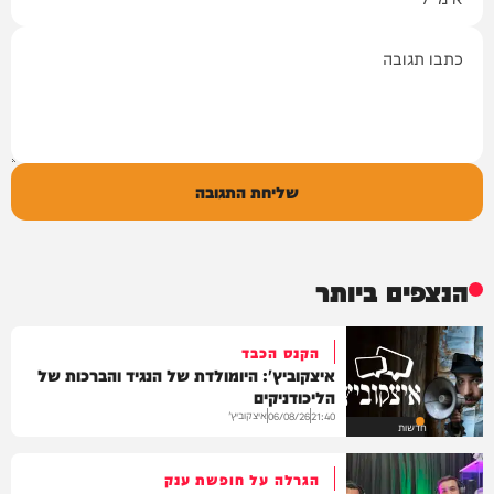
תגובה
שליחת התגובה
הנצפים ביותר
הקנס הכבד
איצקוביץ': היומולדת של הנגיד והברכות של
הליכודניקים
איצקוביץ'
06/08/26
21:40
חדשות
הגרלה על חופשת ענק