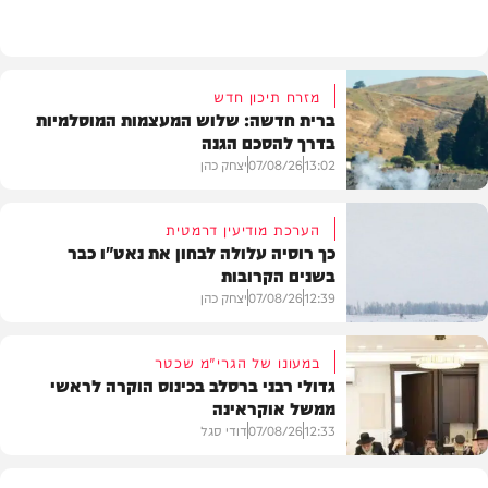
מזג האוויר
מזרח תיכון חדש
ברית חדשה: שלוש המעצמות המוסלמיות
בדרך להסכם הגנה
13:02
07/08/26
יצחק כהן
הערכת מודיעין דרמטית
כך רוסיה עלולה לבחון את נאט"ו כבר
בשנים הקרובות
בעולם
12:39
07/08/26
יצחק כהן
במעונו של הגרי"מ שכטר
גדולי רבני ברסלב בכינוס הוקרה לראשי
ממשל אוקראינה
בעולם
12:33
07/08/26
דודי סגל