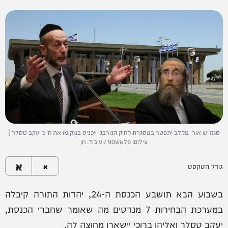
סגה"ש אורי מקלב יתפטר במסגרת החוק הנורבגי ויכניס במקומו את ח"כ יעקב טסלר |
צילום: פלאש90 / עיבוד: חן
א
גודל הטקסט
א
בשבוע הבא תושבע הכנסת ה-24, יהדות התורה קיבלה
במערכת הבחירות 7 מנדטים מה שאומר שחברי הכנסת,
יעקב טסלר ואליהו ברוכי יישארו מחוצה לה.