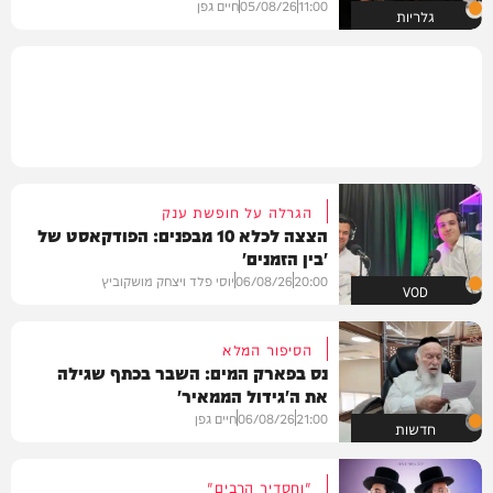
11:00
05/08/26
חיים גפן
גלריות
הגרלה על חופשת ענק
הצצה לכלא 10 מבפנים: הפודקאסט של
'בין הזמנים'
20:00
06/08/26
יוסי פלד ויצחק מושקוביץ
VOD
הסיפור המלא
נס בפארק המים: השבר בכתף שגילה
את ה'גידול הממאיר'
21:00
06/08/26
חיים גפן
חדשות
"וחסדיך הרבים"