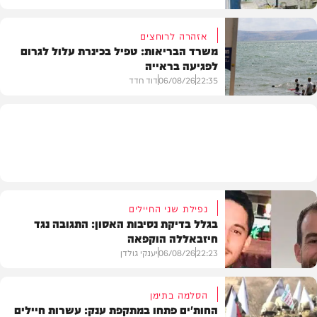
אזהרה לרוחצים
משרד הבריאות: טפיל בכינרת עלול לגרום
לפגיעה בראייה
בריאות
22:35
06/08/26
דוד חדד
בארץ
נפילת שני החיילים
בגלל בדיקת נסיבות האסון: התגובה נגד
חיזבאללה הוקפאה
22:23
06/08/26
יענקי גולדן
הסלמה בתימן
החות'ים פתחו במתקפת ענק: עשרות חיילים