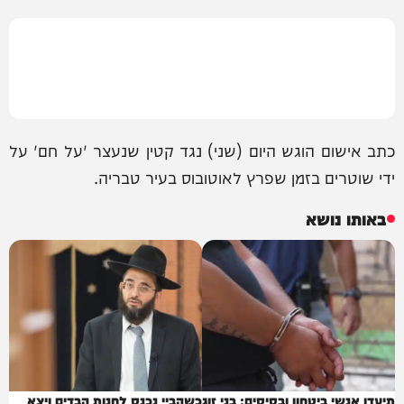
כתב אישום הוגש היום (שני) נגד קטין שנעצר 'על חם' על
ידי שוטרים בזמן שפרץ לאוטובוס בעיר טבריה.
באותו נושא
תיעדו אנשי ביטחון ובסיסים: בני זוג
כשהביי נכנס לחנות הבדים ויצא