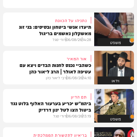
נתניהו על הכוונת
תיעדו אנשי ביטחון ובסיסים: בני זוג
מאשקלון נאשמים בריגול
14:28
06/08/26
דודי סגל
משפט
אור המאיר
כשהביי נכנס לחנות הבדים ויצא עם
עטיפה לאולר | הרב ליאור כהן
14:10
06/08/26
רבי ליאור כהן
וידאו
תם הדיון
ביהמ"ש יכריע בערעור האלוף בלוט נגד
ביטול הצו לטל ינון דרדיק
13:19
06/08/26
דודי סגל
משפט
בריאיון לתקשורת הממלכתית