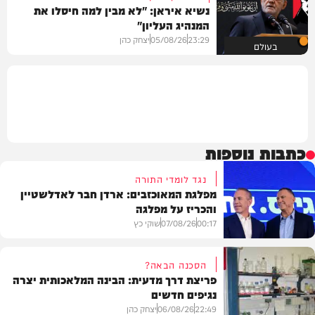
נשיא איראן: "לא מבין למה חיסלו את
המנהיג העליון"
23:29
05/08/26
יצחק כהן
בעולם
כתבות נוספות
נגד לומדי התורה
מפלגת המאוכזבים: ארדן חבר לאדלשטיין
והכריז על מפלגה
00:17
07/08/26
שוקי כץ
הסכנה הבאה?
פריצת דרך מדעית: הבינה המלאכותית יצרה
נגיפים חדשים
פוליטי
22:49
06/08/26
יצחק כהן