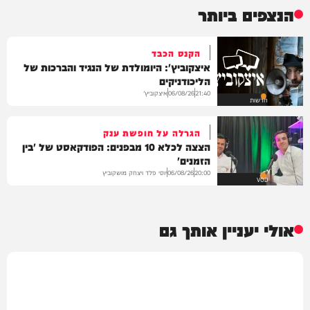
הנצפים ביותר
הקנס הכבד
איצקוביץ': היומולדת של הנגיד והברכות של
הליכודניקים
איצקוביץ'
06/08/26
21:40
חדשות
הגרלה על חופשת ענק
הצצה לכלא 10 מבפנים: הפודקאסט של 'בין
הזמנים'
יוסי פלד ויצחק מושקוביץ
06/08/26
20:00
VOD
אולי יעניין אותך גם