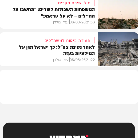
מול ישיבת הקבינט
המשפחות השכולות לשרים: "תחשבו על
החיילים – לא על טראמפ"
חדשות
21:36
06/08/26
יענקי גולדן
תעודת ביטוח למשת"פים
לאחר נסיגת צה"ל: כך ישראל תגן על
המילציות בעזה
צבא וביטחון
21:22
06/08/26
יענקי גולדן
צבא וביטחון