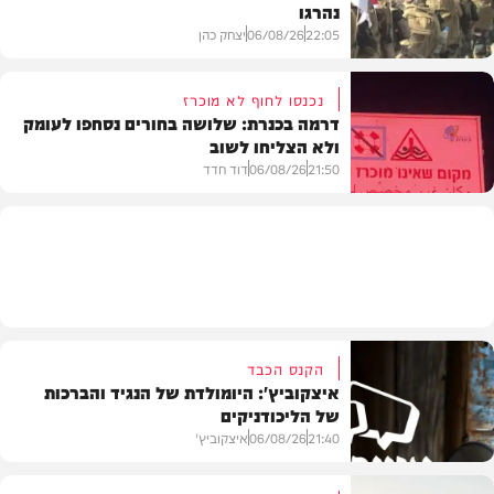
נהרגו
צבא וביטחון
22:05
06/08/26
יצחק כהן
נכנסו לחוף לא מוכרז
דרמה בכנרת: שלושה בחורים נסחפו לעומק
ולא הצליחו לשוב
בעולם
21:50
06/08/26
דוד חדד
בארץ
הקנס הכבד
איצקוביץ': היומולדת של הנגיד והברכות
של הליכודניקים
21:40
06/08/26
איצקוביץ'