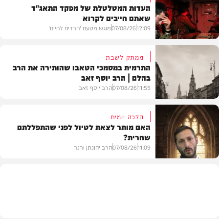
העדות המטלטלת של מפקד התאג"ד
שאתם חייבים לקרוא
12:09
07/08/26
מוגש מטעם 'חרדים לחיים'
ממתק לשבת
התרמית במסמכי הטאבו שהותירה את הרב
בהלם | הרב יוסף זאב
דעות
11:55
07/08/26
הרב יוסף זאב
הלכה יומית
האם מותר לצאת לטיול לפני שהתפללתם
שחרית?
בית המדרש
11:09
07/08/26
הרב יהונתן ורנר
הלכה