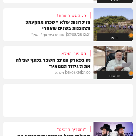
כשהאש בוערת!
הזיכרונות שלא יישכחו מהקעמפ
והתובנות בשנים שאחרי
12:21
07/08/26
המחדש בשיתוף "וימאן"
וידאו
הסיפור המלא
נס בפארק המים: השבר בכתף שגילה
את ה'גידול הממאיר'
21:00
06/08/26
חיים גפן
חדשות
"וחסדיך הרבים"
שרוליק ברזל ואברימי מושקוביץ עם