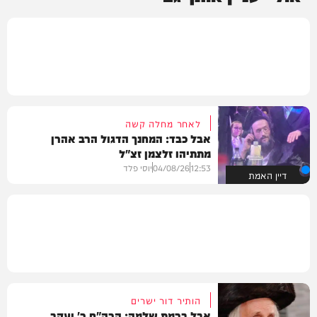
לאחר מחלה קשה
אבל כבד: המחנך הדגול הרב אהרן
מתתיהו זלצמן זצ"ל
12:53
04/08/26
יוסי פלד
דיין האמת
הותיר דור ישרים
אבל ברמת שלמה: הרה"ח ר' יעקב