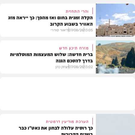
והרי התחזית
הקלה זמנית בחום ואז מהפך: כך ייראה מזג
האוויר בשבוע הקרוב
פוליטי
13:05
07/08/26
ליאור סודרי
מזרח תיכון חדש
ברית חדשה: שלוש המעצמות המוסלמיות
בדרך להסכם הגנה
מזג האוויר
13:02
07/08/26
יצחק כהן
בעולם
הערכת מודיעין דרמטית
כך רוסיה עלולה לבחון את נאט"ו כבר
בשנים הקרובות