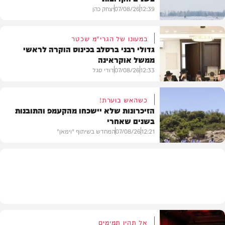
12:39
07/08/26
יצחק כהן
במעונו של הגרי"מ שכטר
גדולי רבני ברסלב בכינוס הוקרה לראשי
ממשל אוקראינה
בעולם
12:33
07/08/26
דודי סגל
כשהאש בוערת!
הזיכרונות שלא יישכחו מהקעמפ והתובנות
בשנים שאחרי
חרדים
12:21
07/08/26
המחדש בשיתוף "וימאן"
וידאו
אל תהיו תמימים