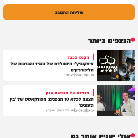
שליחת התגובה
הנצפים ביותר
הקנס הכבד
איצקוביץ': היומולדת של הנגיד והברכות של
הליכודניקים
איצקוביץ'
06/08/26
21:40
חדשות
הגרלה על חופשת ענק
הצצה לכלא 10 מבפנים: הפודקאסט של 'בין
הזמנים'
יוסי פלד ויצחק מושקוביץ
06/08/26
20:00
VOD
אולי יעניין אותך גם