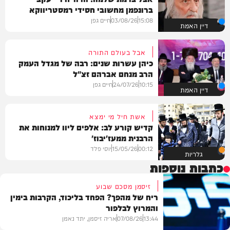
ברונפמן מחשובי חסידי רמסטריווקא
15:08
03/08/26
חיים גפן
דיין האמת
אבל בעולם התורה
כיהן עשרות שנים: רבה של מגדל העמק
הרב מנחם אברהם זצ"ל
10:15
24/07/26
חיים גפן
דיין האמת
אשת חיל מי ימצא
קדיש קורע לב: אלפים ליוו למנוחות את
הרבנית ממעז'יבוז'
00:12
15/05/26
יוסי פלד
גלריות
כתבות נוספות
זיסמן מסכם שבוע
ריח של מהפך? הפחד בליכוד, הקרבות בימין
והמרוץ לבלפור
13:44
07/08/26
אריה זיסמן, יתד נאמן