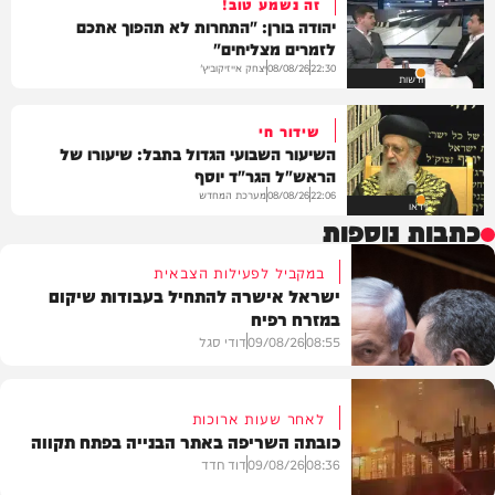
זה נשמע טוב!
יהודה בורן: "התחרות לא תהפוך אתכם
לזמרים מצליחים"
יצחק אייזיקוביץ'
08/08/26
22:30
חדשות
שידור חי
השיעור השבועי הגדול בתבל: שיעורו של
הראש"ל הגר"ד יוסף
מערכת המחדש
08/08/26
22:06
וידאו
כתבות נוספות
במקביל לפעילות הצבאית
ישראל אישרה להתחיל בעבודות שיקום
במזרח רפיח
08:55
09/08/26
דודי סגל
לאחר שעות ארוכות
כובתה השריפה באתר הבנייה בפתח תקווה
חדשות
08:36
09/08/26
דוד חדד