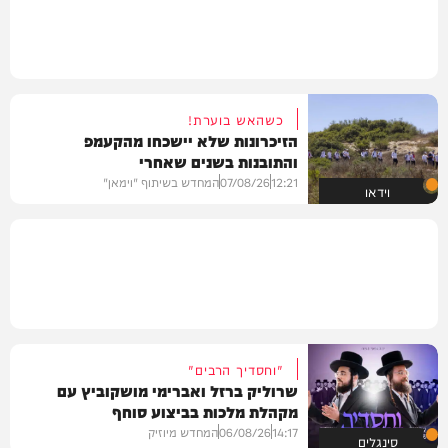
כשהאש בוערת!
הזיכרונות שלא יישכחו מהקעמפ
והתובנות בשנים שאחרי
12:21
07/08/26
המחדש בשיתוף "וימאן"
וידאו
"וחסדיך הרבים"
שרוליק ברזל ואברימי מושקוביץ עם
מקהלת מלכות בביצוע סוחף
14:17
06/08/26
המחדש מיוזיק
סינגלים