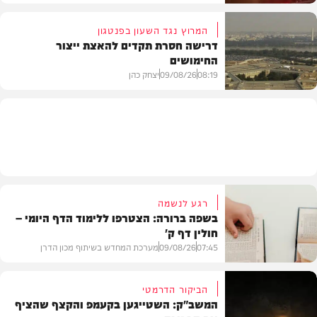
המרוץ נגד השעון בפנטגון
דרישה חסרת תקדים להאצת ייצור
החימושים
חדשות
08:19
09/08/26
יצחק כהן
חדשות
רגע לנשמה
בשפה ברורה: הצטרפו ללימוד הדף היומי –
חולין דף ק'
07:45
09/08/26
מערכת המחדש בשיתוף מכון הדרן
הביקור הדרמטי
המשב"ק: השטייגען בקעמפ והקצף שהציף