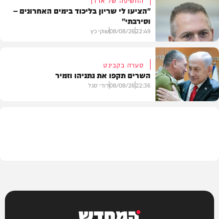
"הציעו לי שריון בליכוד בימים האחרונים –
וסירבתי"
מתכונים
22:49
08/08/26
שוקי כץ
סערה בקבינט
השרים תקפו את נתניהו וזמיר
חדשות
22:36
08/08/26
דודי סגל
מדיני
המחדש