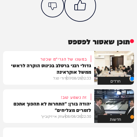
תוכן שאסור לפספס
במעונו של הגרי"מ שכטר
גדולי רבני ברסלב בכינוס הוקרה לראשי
ממשל אוקראינה
12:33
07/08/26
דודי סגל
חרדים
זה נשמע טוב!
יהודה בורן: "התחרות לא תהפוך אתכם
לזמרים מצליחים"
22:30
08/08/26
יצחק אייזיקוביץ'
חדשות