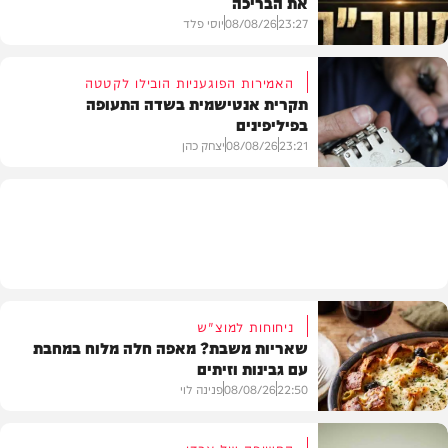
את הבריכה
בית המדרש
23:27
08/08/26
יוסי פלד
האמירות הפוגעניות הובילו לקטטה
תקרית אנטישמית בשדה התעופה
בפיליפינים
המשב"ק
23:21
08/08/26
יצחק כהן
חדשות
ניחוחות למוצ"ש
שאריות משבת? מאפה חלה מלוח במחבת
עם גבינות וזיתים
22:50
08/08/26
פנינה לוי
החשיפה של ארדן