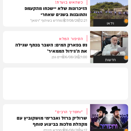
כשהאש בוערת!
הזיכרונות שלא יישכחו מהקעמפ
והתובנות בשנים שאחרי
12:21
07/08/26
המחדש בשיתוף "וימאן"
וידאו
הסיפור המלא
נס בפארק המים: השבר בכתף שגילה
את ה'גידול הממאיר'
21:00
06/08/26
חיים גפן
חדשות
"וחסדיך הרבים"
שרוליק ברזל ואברימי מושקוביץ עם
מקהלת מלכות בביצוע סוחף
14:17
06/08/26
המחדש מיוזיק