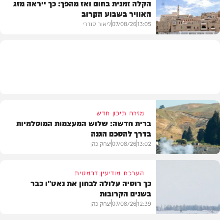
הקלה זמנית בחום ואז מהפך: כך ייראה מזג
האוויר בשבוע הקרוב
פוליטי
13:05
07/08/26
ליאור סודרי
מזג האוויר
מזרח תיכון חדש
ברית חדשה: שלוש המעצמות המוסלמיות
בדרך להסכם הגנה
13:02
07/08/26
יצחק כהן
הערכת מודיעין דרמטית
כך רוסיה עלולה לבחון את נאט"ו כבר
בשנים הקרובות
בעולם
12:39
07/08/26
יצחק כהן