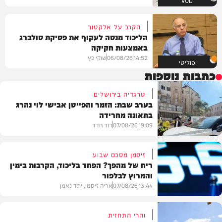
VOD
הקרב על אלקטור
הליכוד מנסה לעקוף את פסיקת סולברג
באמצעות חקיקה
14:52
06/08/26
שוקי כץ
פוליטי
כתבות נוספות
טרגדיה בירושלים
בערב שבת: הזמר והפייטן אבישי לוי נהרג
בתאונה מחרידה
19:09
07/08/26
דוד חדד
זיסמן מסכם שבוע
ריח של מהפך? הפחד בליכוד, הקרבות בימין
והמרוץ לבלפור
בארץ
13:44
07/08/26
אריה זיסמן, יתד נאמן
והרי התחזית