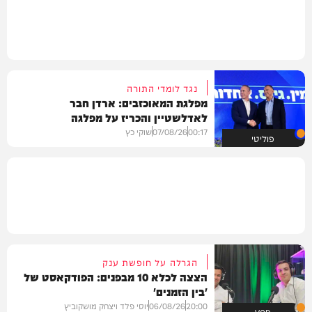
נגד לומדי התורה
מפלגת המאוכזבים: ארדן חבר
לאדלשטיין והכריז על מפלגה
00:17
07/08/26
שוקי כץ
פוליטי
הגרלה על חופשת ענק
הצצה לכלא 10 מבפנים: הפודקאסט של
'בין הזמנים'
20:00
06/08/26
יוסי פלד ויצחק מושקוביץ