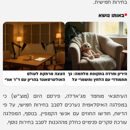
בחירות חמישית.
באותו נושא
היריון וחרדה בתקופת מלחמה: כך
הצצה מרתקת לעולם
תתמודדי עם הלחץ ותשמרי על
האולטרסאונד בהריון עם ד"ר אורי
עצמך
ארליך
העיתונאי מוחמד מג'אדלה, פירסם היום (מוצ"ש) כי
במפלגה האיסלאמית נערכים לסבב בחירות חמישי, על פי
הדיווח, חודשו החוזים עם אנשי הקמפיין. בנוסף, המפלגה
עורכת סקרים פנימיים כחלק מההכנות לסבב בחירות נוסף.