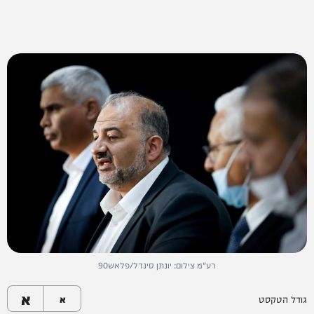
רע"מ צילום: יונתן סינדל/פלאש90
א
גודל הטקסט
א