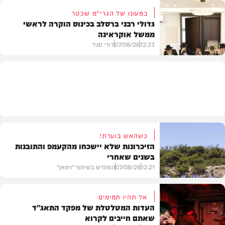
במעונו של הגרי"מ שכטר
גדולי רבני ברסלב בכינוס הוקרה לראשי
ממשל אוקראינה
בעולם
12:33
07/08/26
דודי סגל
חרדים
כשהאש בוערת!
הזיכרונות שלא יישכחו מהקעמפ והתובנות
בשנים שאחרי
12:21
07/08/26
המחדש בשיתוף "וימאן"
אל תהיו תמימים
העדות המטלטלת של מפקד התאג"ד
שאתם חייבים לקרוא
וידאו