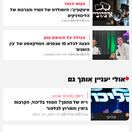
הקנס הכבד
איצקוביץ': היומולדת של הנגיד והברכות של
הליכודניקים
איצקוביץ'
06/08/26
21:40
חדשות
הגרלה על חופשת ענק
הצצה לכלא 10 מבפנים: הפודקאסט של 'בין
הזמנים'
יוסי פלד ויצחק מושקוביץ
06/08/26
20:00
VOD
אולי יעניין אותך גם
זיסמן מסכם שבוע
ריח של מהפך? הפחד בליכוד, הקרבות
בימין והמרוץ לבלפור
13:44
07/08/26
אריה זיסמן, יתד נאמן
פוליטי