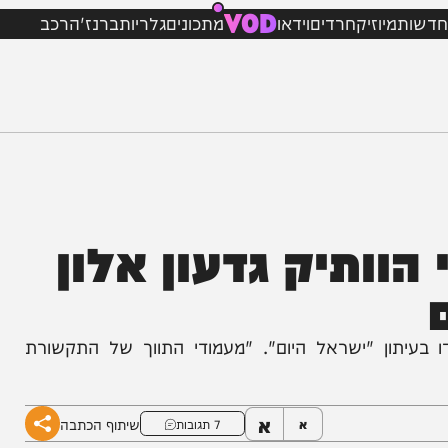
VOD
מיוזיק
חרדים
וידאו
מתכונים
גלריות
ברנז'ה
רכב
ותיק גדעון אלון
יתון "ישראל היום". "מעמודי התווך של התקשורת
א
שיתוף הכתבה
א
7 תגובות