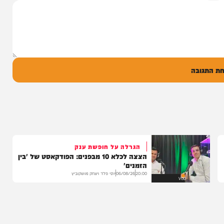
הבוקר בקו 'שיח
יונה גרף מגיש: זמר החתונות שרוליק ברזל עם
מו, ומעורר...
סינגל בכורה בדואט מיוחד לצד אברימי...
14:17
06/08/26
המחדש מיוזיק
0
ל
בה