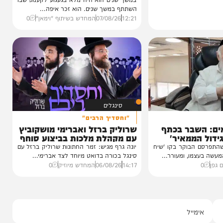
וידאו
כשהאש בוערת!
הזיכרונות שלא יישכחו מהקעמפ
והתובנות בשנים שאחרי
במשך שנים הוא היה מלא בגעגוע לקעמפ שבו
השתתף במשך שנים. הוא זכר איפה...
12:21
07/08/26
המחדש בשיתוף "וימאן"
0
סינגלים
"וחסדיך הרבים"
שבר בכתף
שרוליק ברזל ואברימי מושקוביץ
ממאיר'
עם מקהלת מלכות בביצוע סוחף