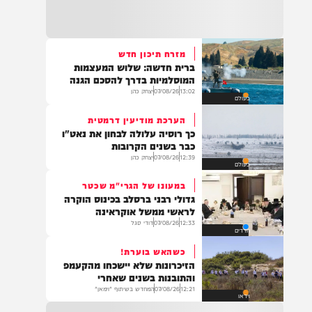
22:32
בהמשך להחייאה שבוצעה בבני ברק: הציבור
מתבקש להתפלל עבור הפעוט צבי בן שיינא
לרפואה שלמה
מזרח תיכון חדש
ברית חדשה: שלוש המעצמות
21:32
המוסלמיות בדרך להסכם הגנה
בין הזמנים: שלושה בחורי ישיבות חולצו
13:02
07/08/26
יצחק כהן
בעולם
מהכינרת לאחר שנסחפו לעומק האגם, בחוף
בלתי מוכרז כשהם על גבי אביזר ציפה.
הערכת מודיעין דרמטית
כך רוסיה עלולה לבחון את נאט"ו
כבר בשנים הקרובות
12:39
07/08/26
יצחק כהן
בעולם
21:31
בני ברק: חובשים ופראמדיקים של ארגון הצלה
במעונו של הגרי"מ שכטר
מבצעים פעולות החייאה על תינוק כבן שנה וחצי
גדולי רבני ברסלב בכינוס הוקרה
לאחר שנחנק משקית.
לראשי ממשל אוקראינה
12:33
07/08/26
דודי סגל
חרדים
כשהאש בוערת!
19:03