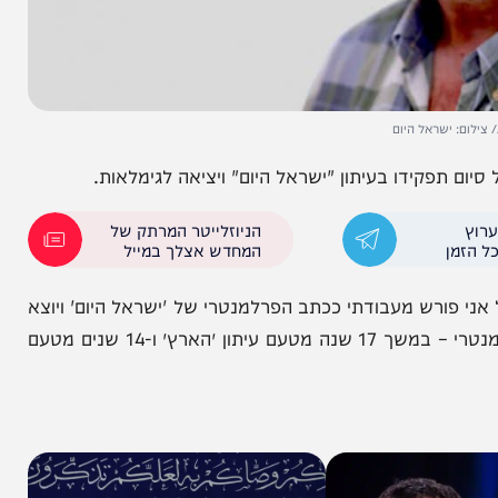
שראל היום
פקידו בעיתון "ישראל היום" ויציאה לגימלאות.
הניוזלייטר המרתק של
המחדש אצלך במייל
ש מעבודתי ככתב הפרלמנטרי של 'ישראל היום' ויוצא
לגימלאות. בכך אני מסיים 31 שנים בהן הייתי כתב פרלמנטרי – במשך 17 שנה מטעם עיתון ״הארץ״ ו-14 שנים מטעם