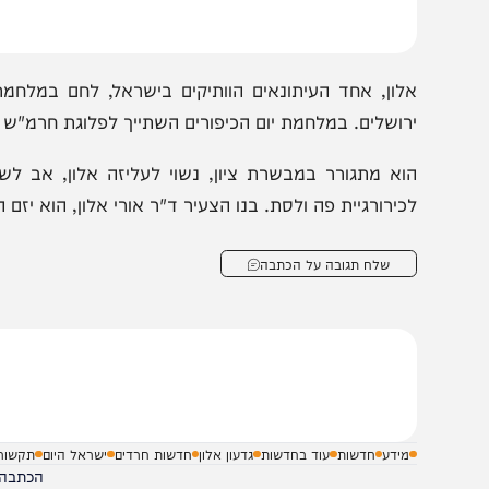
ל התקשורת הפרלמנטרית לדורותיה, פורש לגמלאות. בהצלחה 
לון, אחד העיתונאים הוותיקים בישראל, לחם במלחמת ששת
רושלים. במלחמת יום הכיפורים השתייך לפלוגת חרמ"ש בגדוד ש
וא מתגורר במבשרת ציון, נשוי לעליזה אלון, אב לשלושה ו
כירורגיית פה ולסת. בנו הצעיר ד"ר אורי אלון, הוא יזם היי-
שלח תגובה על הכתבה