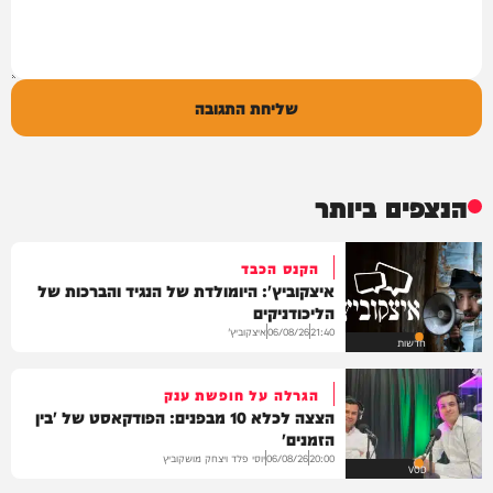
שליחת התגובה
הנצפים ביותר
הקנס הכבד
איצקוביץ': היומולדת של הנגיד והברכות של
הליכודניקים
איצקוביץ'
06/08/26
21:40
חדשות
הגרלה על חופשת ענק
הצצה לכלא 10 מבפנים: הפודקאסט של 'בין
הזמנים'
יוסי פלד ויצחק מושקוביץ
06/08/26
20:00
VOD