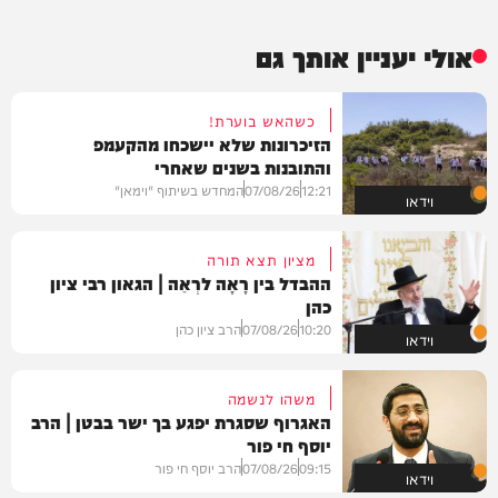
אולי יעניין אותך גם
כשהאש בוערת!
הזיכרונות שלא יישכחו מהקעמפ
והתובנות בשנים שאחרי
12:21
07/08/26
המחדש בשיתוף "וימאן"
וידאו
מציון תצא תורה
ההבדל בין רָאָה לרְאֵה | הגאון רבי ציון
כהן
10:20
07/08/26
הרב ציון כהן
וידאו
משהו לנשמה
האגרוף שסגרת יפגע בך ישר בבטן | הרב
יוסף חי פור
09:15
07/08/26
הרב יוסף חי פור
וידאו