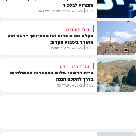
והמרוץ לבלפור
13:44
07/08/26
אריה זיסמן, יתד נאמן
והרי התחזית
הקלה זמנית בחום ואז מהפך: כך ייראה מזג
האוויר בשבוע הקרוב
פוליטי
13:05
07/08/26
ליאור סודרי
מזרח תיכון חדש
ברית חדשה: שלוש המעצמות המוסלמיות
בדרך להסכם הגנה
מזג האוויר
13:02
07/08/26
יצחק כהן
בעולם