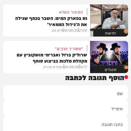
הסיפור המלא
נס בפארק המים: השבר בכתף שגילה
את ה'גידול הממאיר'
21:00
06/08/26
חיים גפן
חדשות
"וחסדיך הרבים"
שרוליק ברזל ואברימי מושקוביץ עם
מקהלת מלכות בביצוע סוחף
14:17
06/08/26
המחדש מיוזיק
סינגלים
הוסף תגובה לכתבה
שם
אימייל
תגובה