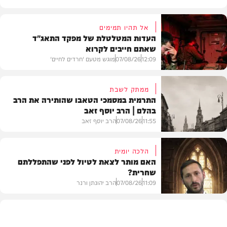
אל תהיו תמימים
העדות המטלטלת של מפקד התאג"ד
שאתם חייבים לקרוא
12:09
07/08/26
מוגש מטעם 'חרדים לחיים'
ממתק לשבת
התרמית במסמכי הטאבו שהותירה את הרב
בהלם | הרב יוסף זאב
דעות
11:55
07/08/26
הרב יוסף זאב
הלכה יומית
האם מותר לצאת לטיול לפני שהתפללתם
שחרית?
בית המדרש
11:09
07/08/26
הרב יהונתן ורנר