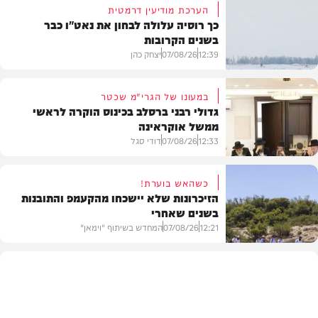
הערכת מודיעין דרמטית
כך רוסיה עלולה לבחון את נאט"ו כבר
בשנים הקרובות
12:39
07/08/26
יצחק כהן
במעונו של הגרי"מ שכטר
גדולי רבני ברסלב בכינוס הוקרה לראשי
ממשל אוקראינה
בעולם
12:33
07/08/26
דודי סגל
כשהאש בוערת!
הזיכרונות שלא יישכחו מהקעמפ והתובנות
בשנים שאחרי
חרדים
12:21
07/08/26
המחדש בשיתוף "וימאן"
וידאו