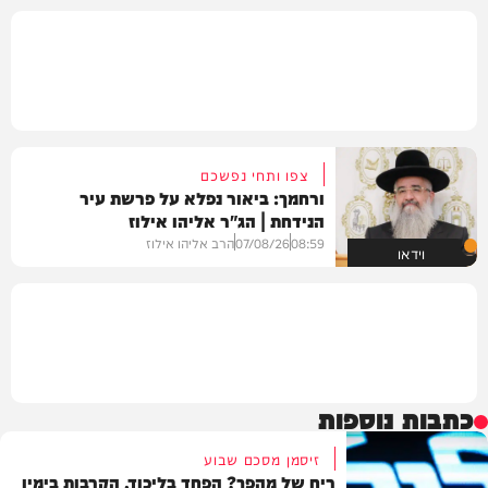
צפו ותחי נפשכם
ורחמך: ביאור נפלא על פרשת עיר
הנידחת | הג"ר אליהו אילוז
08:59
07/08/26
הרב אליהו אילוז
וידאו
כתבות נוספות
זיסמן מסכם שבוע
ריח של מהפך? הפחד בליכוד, הקרבות בימין