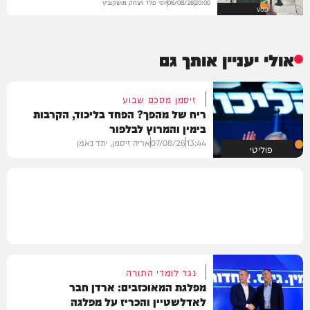
יוסי פלד ויצחק מושקוביץ
06/08/26
20:00
VOD
אולי יעניין אותך גם
זיסמן מסכם שבוע
ריח של מהפך? הפחד בליכוד, הקרבות
בימין והמרוץ לבלפור
13:44
07/08/26
אריה זיסמן, יתד נאמן
פוליטי
נגד לומדי התורה
מפלגת המאוכזבים: ארדן חבר
לאדלשטיין והכריז על מפלגה