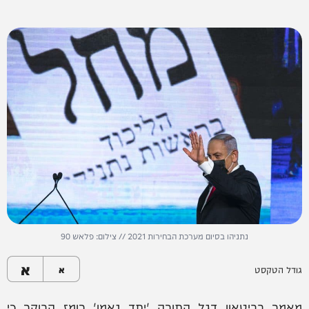
נתניהו בסיום מערכת הבחירות 2021 // צילום: פלאש 90
א
גודל הטקסט
א
מאמר בביטאון דגל התורה 'יתד נאמן' רומז הבוקר כי