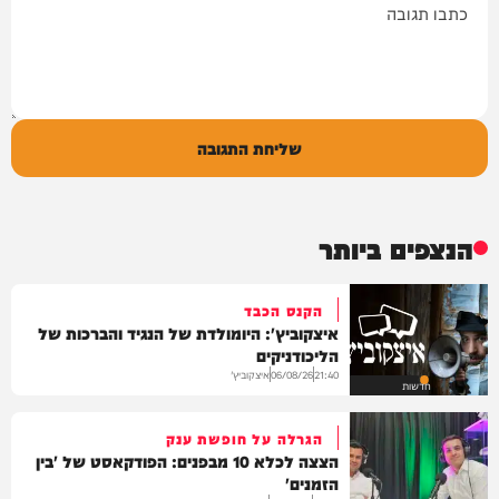
שליחת התגובה
הנצפים ביותר
הקנס הכבד
איצקוביץ': היומולדת של הנגיד והברכות של
הליכודניקים
איצקוביץ'
06/08/26
21:40
חדשות
הגרלה על חופשת ענק
הצצה לכלא 10 מבפנים: הפודקאסט של 'בין
הזמנים'