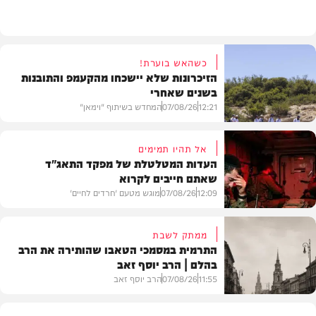
חרדים
כשהאש בוערת!
הזיכרונות שלא יישכחו מהקעמפ והתובנות
בשנים שאחרי
12:21
07/08/26
המחדש בשיתוף "וימאן"
אל תהיו תמימים
העדות המטלטלת של מפקד התאג"ד
שאתם חייבים לקרוא
וידאו
12:09
07/08/26
מוגש מטעם 'חרדים לחיים'
ממתק לשבת
התרמית במסמכי הטאבו שהותירה את הרב
בהלם | הרב יוסף זאב
דעות
11:55
07/08/26
הרב יוסף זאב