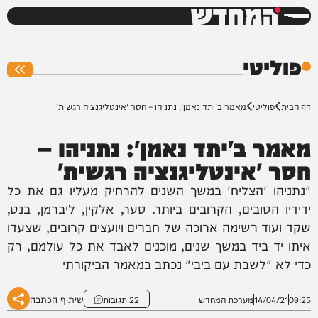
המחדש
0%
פוליטי
דף הבית
פוליטי
מאמר ב'יתד נאמן': נתניהו – חסר 'אינטליגנציה רגשית'
מאמר ב'יתד נאמן': נתניהו –
חסר 'אינטליגנציה רגשית'
"נתניהו 'הצליח' במשך השנים להרחיק מעליו גם את כל
ידידיו הטובים, הקרובים ביותר. סער, אלקין, ליברמן, בנט,
שקד ועוד רשימה ארוכה של חברים ויועצים קרובים, שצעדו
איתו יד ביד במשך שנים, מוכנים לאבד את כל עולמם, רק
כדי לא "לשבת עם ביבי" נכתב במאמר הביקורתי
שיתוף הכתבה
09:25
14/04/21
מערכת המחדש
22 תגובות