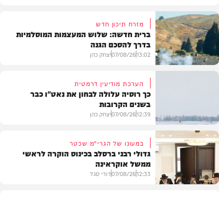
מזרח תיכון חדש
ברית חדשה: שלוש המעצמות המוסלמיות
בדרך להסכם הגנה
13:02
07/08/26
יצחק כהן
הערכת מודיעין דרמטית
כך רוסיה עלולה לבחון את נאט"ו כבר
בשנים הקרובות
בעולם
12:39
07/08/26
יצחק כהן
במעונו של הגרי"מ שכטר
גדולי רבני ברסלב בכינוס הוקרה לראשי
ממשל אוקראינה
בעולם
12:33
07/08/26
דודי סגל