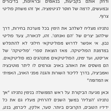
ודחק אותם בקביעות, בנאומים ובראיונות, בדיבורים
ובמעשים, לרמה של חוסר לגיטימציה. אך זהו משחק פוליטי
צרוף.
נתניהו מצליח לשלהב את הימין בכל מערכת בחירות, דרך
שילהוב יצרים של 'הם ואנחנו'. זהו, לכאורה, צעד פוליטי
נבון. אי אפשר לדרוש מפוליטיקאי חילוני לא להתפלש
במדמנת הפוליטיקה. מאז הוצאת ספרי 'פוליטיקה' של
אריסטו, ועד ימינו, הפוליטיקאים מתנהגים כמו פוליטיקאים.
הם משסים את האוהב באויב וגורמים לו ליתר מוטיבציה
ואמביציה, בדרך לליכוד השורות והגנה מפני האויב, האמיתי
או המדומה"
וכאן מגיעה הביקורת על ראש הממשלה בנימין נתניהו "אך
נתניהו 'הצליח' במשך השנים להרחיק מעליו גם את כל
ידידיו הטובים, הקרובים ביותר. סער, אלקין, ליברמן, בנט,