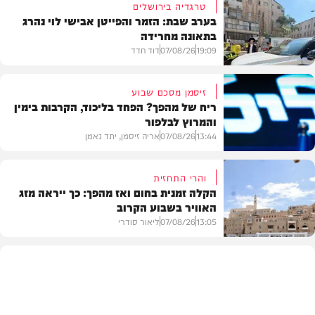
טרגדיה בירושלים
בערב שבת: הזמר והפייטן אבישי לוי נהרג
בתאונה מחרידה
19:09
07/08/26
דוד חדד
זיסמן מסכם שבוע
ריח של מהפך? הפחד בליכוד, הקרבות בימין
והמרוץ לבלפור
בארץ
13:44
07/08/26
אריה זיסמן, יתד נאמן
והרי התחזית
הקלה זמנית בחום ואז מהפך: כך ייראה מזג
האוויר בשבוע הקרוב
פוליטי
13:05
07/08/26
ליאור סודרי
מזג האוויר