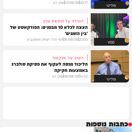
00:17
07/08/26
שוקי כץ
פוליטי
הגרלה על חופשת ענק
הצצה לכלא 10 מבפנים: הפודקאסט של
'בין הזמנים'
20:00
06/08/26
יוסי פלד ויצחק מושקוביץ
VOD
הקרב על אלקטור
הליכוד מנסה לעקוף את פסיקת סולברג
באמצעות חקיקה
14:52
06/08/26
שוקי כץ
פוליטי
כתבות נוספות