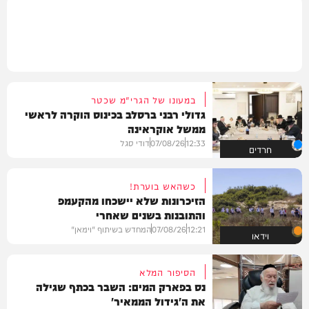
במעונו של הגרי"מ שכטר
גדולי רבני ברסלב בכינוס הוקרה לראשי
ממשל אוקראינה
12:33
07/08/26
דודי סגל
חרדים
כשהאש בוערת!
הזיכרונות שלא יישכחו מהקעמפ
והתובנות בשנים שאחרי
12:21
07/08/26
המחדש בשיתוף "וימאן"
וידאו
הסיפור המלא
נס בפארק המים: השבר בכתף שגילה
את ה'גידול הממאיר'