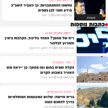
נחשפו ההתכתבויות: כך העביר השב"כ
מידע חסוי לבן כספית
15:38
05/08/26
דודי סגל
משפט
כתבות נוספות
זיסמן מסכם שבוע
ריח של מהפך? הפחד בליכוד, הקרבות בימין
והמרוץ לבלפור
13:44
07/08/26
אריה זיסמן, יתד נאמן
והרי התחזית
הקלה זמנית בחום ואז מהפך: כך ייראה מזג
האוויר בשבוע הקרוב
פוליטי
13:05
07/08/26
ליאור סודרי
מזרח תיכון חדש
ברית חדשה: שלוש המעצמות המוסלמיות
בדרך להסכם הגנה
מזג האוויר
13:02
07/08/26
יצחק כהן