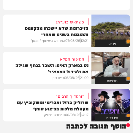
כשהאש בוערת!
הזיכרונות שלא יישכחו מהקעמפ
והתובנות בשנים שאחרי
12:21
07/08/26
המחדש בשיתוף "וימאן"
וידאו
הסיפור המלא
נס בפארק המים: השבר בכתף שגילה
את ה'גידול הממאיר'
21:00
06/08/26
חיים גפן
חדשות
"וחסדיך הרבים"
שרוליק ברזל ואברימי מושקוביץ עם
מקהלת מלכות בביצוע סוחף
14:17
06/08/26
המחדש מיוזיק
סינגלים
הוסף תגובה לכתבה