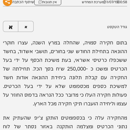
שיתוף הכתבה
00:58
31/07/19
מערכת המחדש
אין תגובות
א
גודל הטקסט
א
בתום חקירה סמויה, שהחלה במרץ השנה, עצרו חוקרי
ההונאה בתחילת החודש שני בחורים, תושבי אשדוד, בחשד
ששכפלו כרטיסי אשראי, בעת משיכת הכסף על ידי בעל
הכרטיס ומשכו כ -250,000 ש״ח בסך הכל. תחילתה של
החקירה עם קבלת תלונה ביחידת ההונאה אודות חשד
למשיכת כספים מכספומט שלא על ידי בעל הכרטיס.
פעולות חקירה העלו כי מדובר ככל הנראה בדפוס החוזר על
עצמו וליחידה הועברו תיקי חקירה מכל הארץ.
מהחקירה עלה כי בכספומטים הותקן צ'יפ שהעתיק את
נתוני הכרטיס ומצלמה הותקנה באזור נסתר של לוח