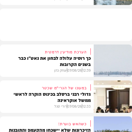
בעולם
הערכת מודיעין דרמטית
כך רוסיה עלולה לבחון את נאט"ו כבר
בשנים הקרובות
12:39
07/08/26
יצחק כהן
במעונו של הגרי"מ שכטר
גדולי רבני ברסלב בכינוס הוקרה לראשי
ממשל אוקראינה
בעולם
12:33
07/08/26
דודי סגל
כשהאש בוערת!
הזיכרונות שלא יישכחו מהקעמפ והתובנות