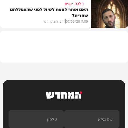
הלכה יומית
האם מותר לצאת לטיול לפני שהתפללתם
שחרית?
בית המדרש
11:09
07/08/26
הרב יהונתן ורנר
הלכה
המחדש