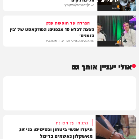
איצקוביץ'
06/08/26
21:40
חדשות
הגרלה על חופשת ענק
הצצה לכלא 10 מבפנים: הפודקאסט של 'בין
הזמנים'
יוסי פלד ויצחק מושקוביץ
06/08/26
20:00
VOD
אולי יעניין אותך גם
נתניהו על הכוונת
תיעדו אנשי ביטחון ובסיסים: בני זוג
מאשקלון נאשמים בריגול