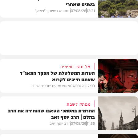
בשנים שאחרי
חרדים
12:21
07/08/26
המחדש בשיתוף "וימאן"
וידאו
אל תהיו תמימים
העדות המטלטלת של מפקד התאג"ד
שאתם חייבים לקרוא
12:09
07/08/26
מוגש מטעם 'חרדים לחיים'
ממתק לשבת
התרמית במסמכי הטאבו שהותירה את הרב
בהלם | הרב יוסף זאב
דעות
11:55
07/08/26
הרב יוסף זאב