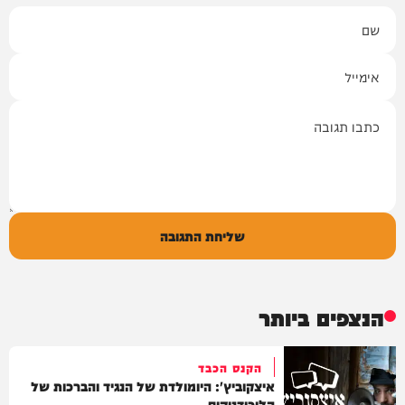
שם
אימייל
תגובה
שליחת התגובה
הנצפים ביותר
הקנס הכבד
איצקוביץ': היומולדת של הנגיד והברכות של
הליכודניקים