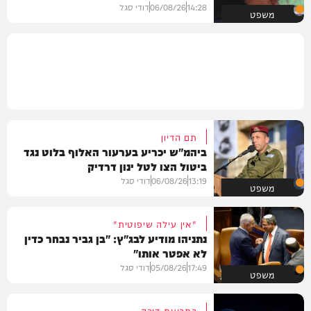
14:28
06/08/26
דודי סגל
משפט
תם הדיון
ביהמ"ש יכריע בערעור האלוף בלוט נגד
ביטול הצו לטל ינון דרדיק
13:19
06/08/26
דודי סגל
משפט
"אין עילה שיפוטית"
נתניהו מודיע לבג"ץ: "בן גביר נבחר כדין
לא אפטר אותו"
17:49
05/08/26
דודי סגל
משפט
בתביעת דיבה