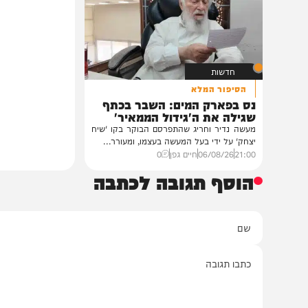
גדולי רבני ברסלב בכינוס הוקרה
הזיכרונות שלא ייש
לראשי ממשל אוקראינה
והתובנות בשנים שא
במעונו של פאר הדור וזקן חסידי ברסלב
במשך שנים הוא היה מלא בג
הגה"צ רבי יעקב מאיר שכטער שליט"א,
השתתף במשך שנים. הוא זכר 
ובהשתתפות...
12:33
07/08/26
דודי סגל
0
12:21
07/08/26
המחדש בשיתו
חדשות
הסיפור המלא
נס בפארק המים: השבר בכתף
שגילה את ה'גידול הממאיר'
מעשה נדיר וחריג שהתפרסם הבוקר בקו 'שיח
יצחק' על ידי בעל המעשה בעצמו, ומעורר...
21:00
06/08/26
חיים גפן
0
הוסף תגובה לכתבה