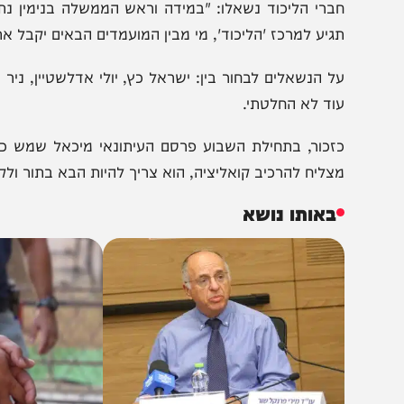
הצטרפו לעדכונים חמים
מצטרפים לערוץ
בקבוצת המחדש
ומתחדשים כל הזמן
ברי הליכוד נשאלו: "במידה וראש הממשלה בנימין נתניהו יח
גיע למרכז 'הליכוד', מי מבין המועמדים הבאים יקבל את תמיכ
ל הנשאלים לבחור בין: ישראל כץ, יולי אדלשטיין, ניר ברקת, א
וד לא החלטתי.
זכור, בתחילת השבוע פרסם העיתונאי מיכאל שמש כי השר י
צליח להרכיב קואליציה, הוא צריך להיות הבא בתור ולקבל את
באותו נושא