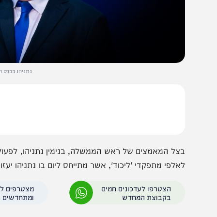
נתניהו בכנס הליכוד. צילום: h 90
צל המאמצים של ראש הממשלה, בנימין נתניהו, לפעול להקמ
אלפי מתפקדי 'ליכוד', אשר מתייחס ליום בו נתניהו יעזוב את 