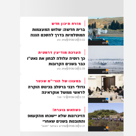
22:32
בהמשך להחייאה שבוצעה בבני ברק: הציבור
מתבקש להתפלל עבור הפעוט צבי בן שיינא
לרפואה שלמה
מזרח תיכון חדש
ברית חדשה: שלוש המעצמות
21:32
המוסלמיות בדרך להסכם הגנה
בין הזמנים: שלושה בחורי ישיבות חולצו
13:02
07/08/26
יצחק כהן
בעולם
מהכינרת לאחר שנסחפו לעומק האגם, בחוף
בלתי מוכרז כשהם על גבי אביזר ציפה.
הערכת מודיעין דרמטית
כך רוסיה עלולה לבחון את נאט"ו
כבר בשנים הקרובות
12:39
07/08/26
יצחק כהן
בעולם
21:31
בני ברק: חובשים ופראמדיקים של ארגון הצלה
במעונו של הגרי"מ שכטר
מבצעים פעולות החייאה על תינוק כבן שנה וחצי
גדולי רבני ברסלב בכינוס הוקרה
לאחר שנחנק משקית.
לראשי ממשל אוקראינה
12:33
07/08/26
דודי סגל
חרדים
כשהאש בוערת!
19:03