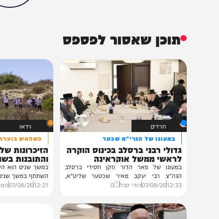
הכתבה עניינה א
0%
תוכן שאסור לפספס
חרדים
וידאו
במעונו של הגרי"מ שכטר
כשהאש בוערת!