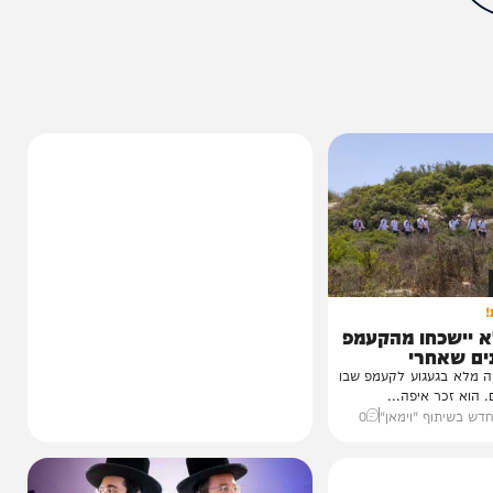
ותך?
0%