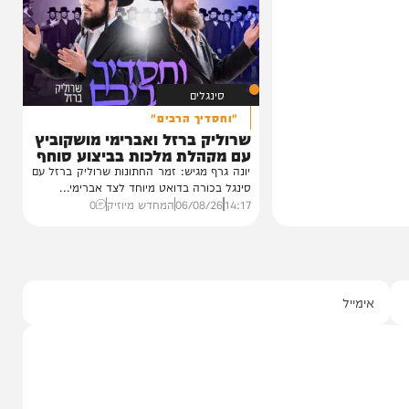
כחו מהקעמפ
חרי
עגוע לקעמפ שבו
איפה...
ף "וימאן"
0
סינגלים
"וחסדיך הרבים"
שרוליק ברזל ואברימי מושקוביץ
עם מקהלת מלכות בביצוע סוחף
יונה גרף מגיש: זמר החתונות שרוליק ברזל עם
סינגל בכורה בדואט מיוחד לצד אברימי...
14:17
06/08/26
המחדש מיוזיק
0