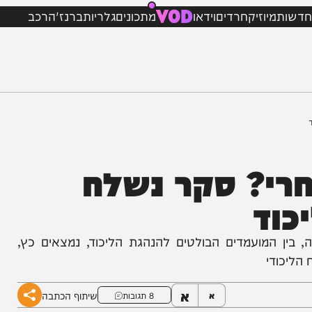
VOD
מיוזיק
חרדים
וידאו
מתכונים
גלריות
ברנז'ה
רכב
י? סקר נשלח
ד
 המועמדים הבולטים להנהגת הליכוד, נמצאים כץ,
די
א
שיתוף הכתבה
א
8 תגובות