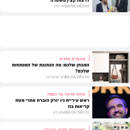
13:05
06/08/26
יוסי פלד
חרדים
מעצבים מחדש
המבחן שלכם: מה הכתובת של המפתחות
שלכם?
13:00
06/08/26
גיטי שיינברגר
פחות מדקה על הבמה
ראש עיריית ניו יורק הוברח אחרי מטח
קריאות בוז
עיצוב הבית
11:35
06/08/26
יצחק כהן
"שישראל תהיה רגועה"