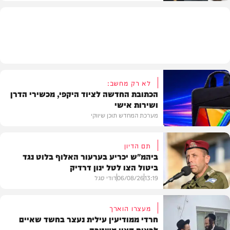
וידאו
לא רק מחשב:
הכתובת החדשה לציוד היקפי, מכשירי הדרן
ושירות אישי
מערכת המחדש תוכן שיווקי
תם הדיון
ביהמ"ש יכריע בערעור האלוף בלוט נגד
ביטול הצו לטל ינון דרדיק
תוכן שיווקי
13:19
06/08/26
דודי סגל
מעצרו הוארך
חרדי ממודיעין עילית נעצר בחשד שאיים
לרצוח קצין משטרה
משפט