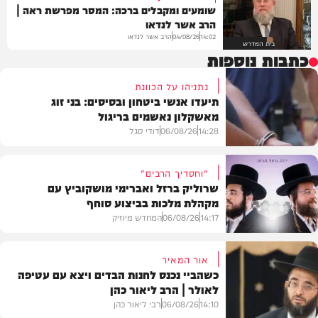
שומעים ומקבלים ברכה: המסר מפרשת ראה |
הרב אשר לנדאו
הרב אשר לנדאו
04/08/26
14:02
בית המדרש
כתבות נוספות
נתניהו על הכוונת
תיעדו אנשי ביטחון ובסיסים: בני זוג
מאשקלון נאשמים בריגול
14:28
06/08/26
דודי סגל
"וחסדיך הרבים"
שרוליק ברזל ואברימי מושקוביץ עם
מקהלת מלכות בביצוע סוחף
משפט
14:17
06/08/26
המחדש מיוזיק
אור המאיר
כשהביי נכנס לחנות הבדים ויצא עם עטיפה
לאולר | הרב ליאור כהן
סינגלים
14:10
06/08/26
רבי ליאור כהן