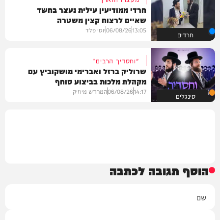
חרדי ממודיעין עילית נעצר בחשד
שאיים לרצוח קצין משטרה
13:05
06/08/26
יוסי פלד
חרדים
"וחסדיך הרבים"
שרוליק ברזל ואברימי מושקוביץ עם
מקהלת מלכות בביצוע סוחף
14:17
06/08/26
המחדש מיוזיק
סינגלים
הוסף תגובה לכתבה
שם
אימייל