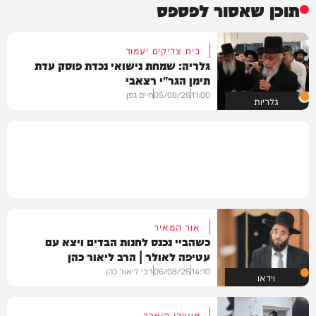
תוכן שאסור לפספס
בית צדיקים יעמוד
גלריה: שמחת נישואי נכדת פוסק עדת
תימן הגר"י רצאבי
11:00
05/08/26
חיים גפן
גלריות
אור המאיר
כשהביי נכנס לחנות הבדים ויצא עם
עטיפה לאולר | הרב ליאור כהן
14:10
06/08/26
רבי ליאור כהן
וידאו
מעצרו הוארך