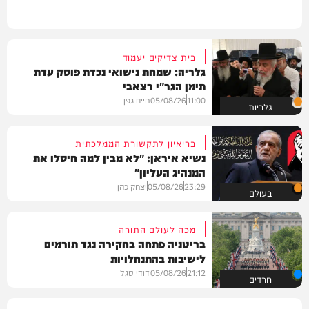
בית צדיקים יעמוד
גלריה: שמחת נישואי נכדת פוסק עדת
תימן הגר"י רצאבי
11:00
05/08/26
חיים גפן
גלריות
בריאיון לתקשורת הממלכתית
נשיא איראן: "לא מבין למה חיסלו את
המנהיג העליון"
23:29
05/08/26
יצחק כהן
בעולם
מכה לעולם התורה
בריטניה פתחה בחקירה נגד תורמים
לישיבות בהתנחלויות
21:12
05/08/26
דודי סגל
חרדים