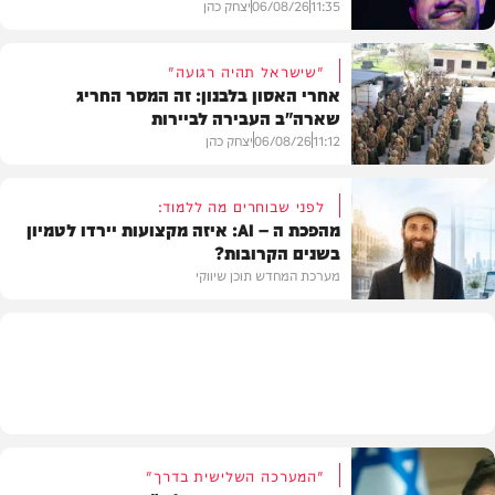
11:35
06/08/26
יצחק כהן
"שישראל תהיה רגועה"
אחרי האסון בלבנון: זה המסר החריג
שארה"ב העבירה לביירות
בעולם
11:12
06/08/26
יצחק כהן
לפני שבוחרים מה ללמוד:
מהפכת ה – AI: איזה מקצועות יירדו לטמיון
בשנים הקרובות?
מדיני
מערכת המחדש תוכן שיווקי
תוכן שיווקי
"המערכה השלישית בדרך"