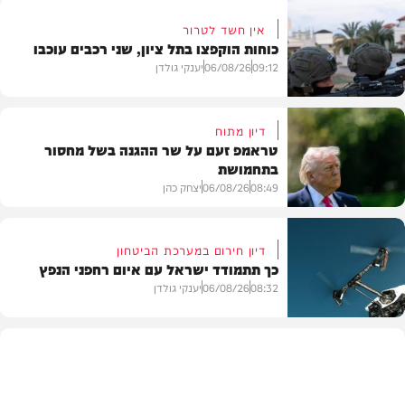
אין חשד לטרור
כוחות הוקפצו בתל ציון, שני רכבים עוכבו
09:12
06/08/26
יענקי גולדן
דיון מתוח
טראמפ זעם על שר ההגנה בשל מחסור
בתחמושת
חדשות
08:49
06/08/26
יצחק כהן
דיון חירום במערכת הביטחון
כך תתמודד ישראל עם איום רחפני הנפץ
חדשות
08:32
06/08/26
יענקי גולדן
חדשות