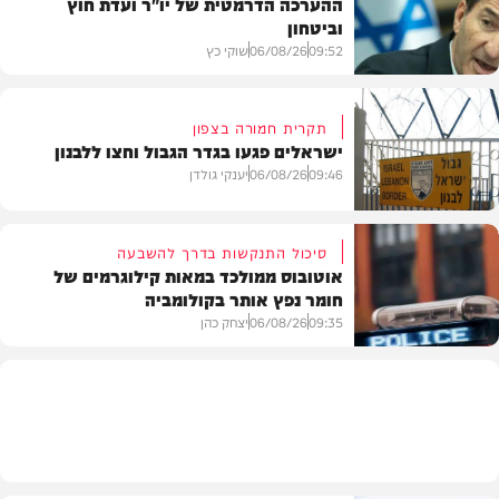
ההערכה הדרמטית של יו"ר ועדת חוץ
וביטחון
09:52
06/08/26
שוקי כץ
תקרית חמורה בצפון
ישראלים פגעו בגדר הגבול וחצו ללבנון
חדשות
09:46
06/08/26
יענקי גולדן
סיכול התנקשות בדרך להשבעה
אוטובוס ממולכד במאות קילוגרמים של
חומר נפץ אותר בקולומביה
חדשות
09:35
06/08/26
יצחק כהן
חדשות