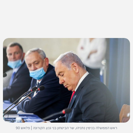
ראש הממשלה בנימין נתניהו, שר הביטחון בני גנץ. הקורונה | פלאש 90