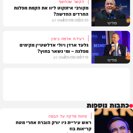
הקשר שנחשף
מקורבי איזנקוט ליוו את הקמת מפלגת
החרדים החדשה?
20:30
05/08/26
שוקי כץ
פוליטי
רעידת אדמה בימין
גלעד ארדן ויולי אדלשטיין מקימים
מפלגה – ומי נשאר בחוץ?
17:19
05/08/26
שוקי כץ
פוליטי
כתבות נוספות
פחות מדקה על הבמה
ראש עיריית ניו יורק הוברח אחרי מטח
קריאות בוז