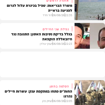
אזהרה לרוחצים
משרד הבריאות: טפיל בכינרת עלול לגרום
לפגיעה בראייה
בריאות
22:35
06/08/26
דוד חדד
נפילת שני החיילים
בגלל בדיקת נסיבות האסון: התגובה נגד
חיזבאללה הוקפאה
בארץ
22:23
06/08/26
יענקי גולדן
צבא וביטחון
הסלמה בתימן
החות'ים פתחו במתקפת ענק: עשרות חיילים
נהרגו
22:05
06/08/26
יצחק כהן