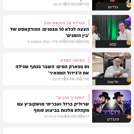
11:00
05/08/26
חיים גפן
גלריות
הגרלה על חופשת ענק
הצצה לכלא 10 מבפנים: הפודקאסט של
'בין הזמנים'
20:00
06/08/26
יוסי פלד ויצחק מושקוביץ
VOD
הסיפור המלא
נס בפארק המים: השבר בכתף שגילה
את ה'גידול הממאיר'
21:00
06/08/26
חיים גפן
חדשות
"וחסדיך הרבים"
שרוליק ברזל ואברימי מושקוביץ עם
מקהלת מלכות בביצוע סוחף
14:17
06/08/26
המחדש מיוזיק
סינגלים