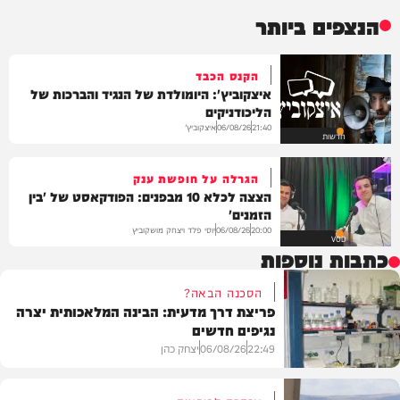
הנצפים ביותר
הקנס הכבד
איצקוביץ': היומולדת של הנגיד והברכות של
הליכודניקים
איצקוביץ'
06/08/26
21:40
חדשות
הגרלה על חופשת ענק
הצצה לכלא 10 מבפנים: הפודקאסט של 'בין
הזמנים'
יוסי פלד ויצחק מושקוביץ
06/08/26
20:00
VOD
כתבות נוספות
הסכנה הבאה?
פריצת דרך מדעית: הבינה המלאכותית יצרה
נגיפים חדשים
22:49
06/08/26
יצחק כהן