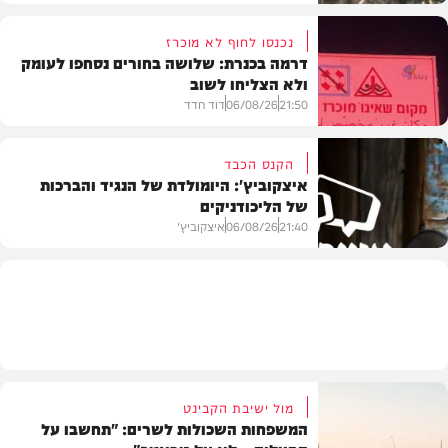
נכנסו לחוף לא מוכרז
דרמה בכנרת: שלושה בחורים נסחפו לעומק
ולא הצליחו לשוב
בעולם
21:50
06/08/26
דוד חדד
הקנס הכבד
איצקוביץ': היומולדת של הנגיד והברכות
של הליכודניקים
בארץ
21:40
06/08/26
איצקוביץ'
חדשות
מול ישיבת הקבינט
המשפחות השכולות לשרים: "תחשבו על