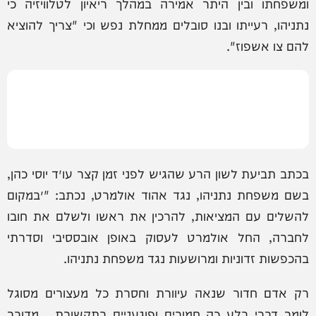
ומשפחתו ובין היתר אמירה במהלך ריאיון לטלוויזיה כי
נתניהו, רעייתו ובנו סובלים ממחלת נפש וכי "צריך להוציא
להם צו אשפוז".
בכתב תביעת לשון הרע שהגיש לפני זמן קצר עו״ד יוסי כהן,
בשם משפחת נתניהו, נגד אהוד אולמרט, נכתב: "״במקום
להשלים עם המציאות, להרכין את ראשו ולשלם את חובו
לחברה, החל אולמרט לעסוק באופן אובססיבי וסדרתי
בהכפשות זדוניות ומרושעות נגד משפחת נתניהו.
רק אדם חדור שנאה עיוורת וחסרת כל מעצורים מסוגל
לומר דברי בלע כה חמורים ופוגעניים בתקשורת… מדובר