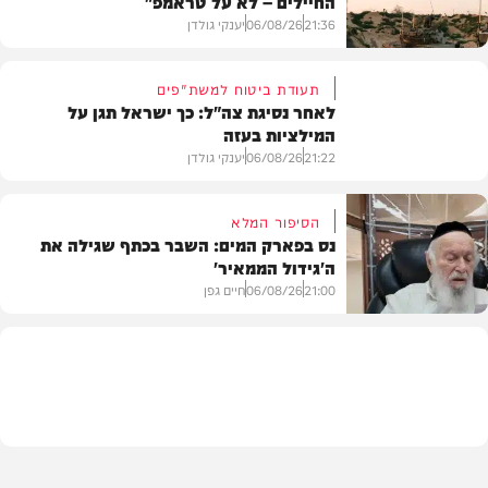
החיילים – לא על טראמפ"
21:36
06/08/26
יענקי גולדן
תעודת ביטוח למשת"פים
לאחר נסיגת צה"ל: כך ישראל תגן על
המילציות בעזה
צבא וביטחון
21:22
06/08/26
יענקי גולדן
הסיפור המלא
נס בפארק המים: השבר בכתף שגילה את
ה'גידול הממאיר'
צבא וביטחון
21:00
06/08/26
חיים גפן
חדשות