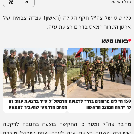
א
גודל הטקסט
א
כלי טיס של צה"ל תקף הלילה (ראשון) עמדה צבאית של
ארגון הטרור חמאס בדרום רצועת עזה.
באותו נושא
150 חיילים מרוקנים בדרך לרצועה:
הרמטכ"ל סייר ברצועת עזה: זה
כך ייראה המוצב הראשון
האיום הדרמטי שהעביר לחמאס
מדובר צה"ל נמסר כי התקיפה בוצעה בתגובה לרקטה
ששוגרה משטח רצועת עזה לעבר שטח ישראל מוקדם