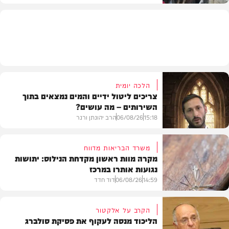
משטרה
הלכה יומית
צריכים ליטול ידיים והמים נמצאים בתוך
השירותים – מה עושים?
15:18
06/08/26
הרב יהונתן ורנר
משרד הבריאות מדווח
מקרה מוות ראשון מקדחת הנילוס: יתושות
נגועות אותרו במרכז
הלכה
14:59
06/08/26
דוד חדד
הקרב על אלקטור
הליכוד מנסה לעקוף את פסיקת סולברג