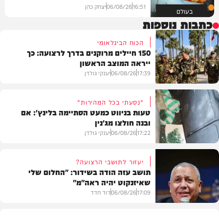
16:51
06/08/26
יצחק כהן
בעולם
כתבות נוספות
הכוח הבינלאומי
150 חיילים מרוקנים בדרך לרצועה: כך
ייראה המוצב הראשון
17:39
06/08/26
יענקי גולדן
"נסעתי בכל המהירות"
טעות בניווט כמעט הסתיימה בלינץ': אם
ובנה חולצו מג'נין
צבא וביטחון
17:22
06/08/26
יענקי גולדן
יעזור לתושבי הרצועה?
תושב עזה הודה בשידור: "החלום שלי
שאיזנקוט יהיה ראה"מ"
צבא וביטחון
17:09
06/08/26
דוד חדד