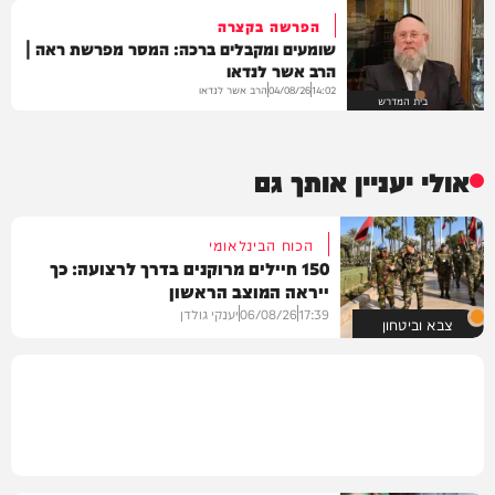
הפרשה בקצרה
שומעים ומקבלים ברכה: המסר מפרשת ראה |
הרב אשר לנדאו
הרב אשר לנדאו
04/08/26
14:02
בית המדרש
אולי יעניין אותך גם
הכוח הבינלאומי
150 חיילים מרוקנים בדרך לרצועה: כך
ייראה המוצב הראשון
17:39
06/08/26
יענקי גולדן
צבא וביטחון