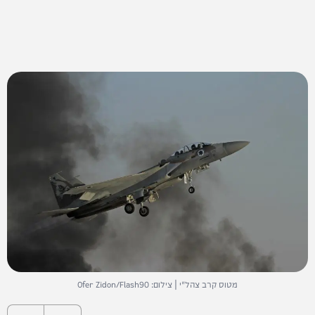
מטוס קרב צהל"י | צילום: Ofer Zidon/Flash90