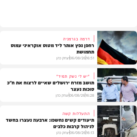
בארץ
דרמה בגרמניה
רחפן נפץ אותר ליד מטוס אוקראיני עמוס
תחמושת
16:51
06/08/26
יצחק כהן
"יש לי נשק תמיד"
תושב מזרח ירושלים שאיים לרצוח את ח"כ
סוכות נעצר
בעולם
16:28
06/08/26
יצחק כהן
התעללות קשה
תיעודים קשים נחשפו: ארבעה נעצרו בחשד
לניהול קרבות כלבים
משטרה
16:13
06/08/26
יצחק כהן