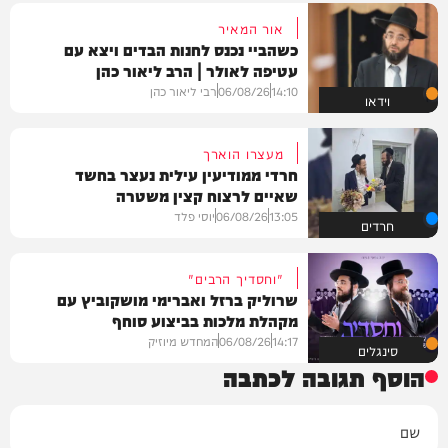
אור המאיר
כשהביי נכנס לחנות הבדים ויצא עם
עטיפה לאולר | הרב ליאור כהן
14:10
06/08/26
רבי ליאור כהן
וידאו
מעצרו הוארך
חרדי ממודיעין עילית נעצר בחשד
שאיים לרצוח קצין משטרה
13:05
06/08/26
יוסי פלד
חרדים
"וחסדיך הרבים"
שרוליק ברזל ואברימי מושקוביץ עם
מקהלת מלכות בביצוע סוחף
14:17
06/08/26
המחדש מיוזיק
סינגלים
הוסף תגובה לכתבה
שם