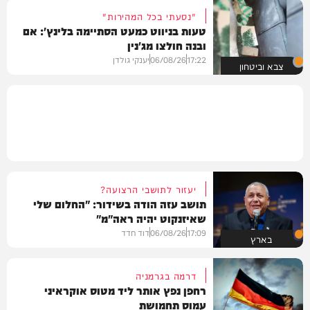
"נסעתי בכל המהירות"
טעות בניווט כמעט הסתיימה בלינץ': אם
ובנה חולצו מג'נין
17:22
06/08/26
יענקי גולדן
צבא וביטחון
יעזור לתושבי הרצועה?
תושב עזה הודה בשידור: "החלום שלי
שאיזנקוט יהיה ראה"מ"
17:09
06/08/26
דוד חדד
בארץ
דרמה בגרמניה
רחפן נפץ אותר ליד מטוס אוקראיני
עמוס תחמושת