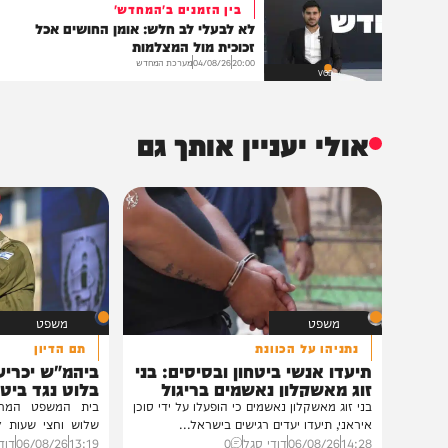
שליחת התגו
הנצפים ביותר
בין הזמנים ב'המחדש'
לא לבעלי לב חלש: אומן החושים אכל
זכוכית מול המצלמות
20:00
04/08/26
מערכת המחדש
VOD
אולי יעניין אותך גם