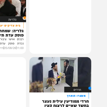
גלריות
בית צדיקים יעמוד
גלריה: שמחת נישואי
פוסק עדת תימן הגר"
רבנים ואישי ציבור השתתפ
נכדת פוסק עדת תימן, ה
רצאבי,...
11:00
05/08/26
חיים גפן
0