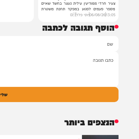
חרדים
מעצרו הוארך
חרדי ממודיעין עילית נעצר
בחשד שאיים לרצוח קצין
משטרה
צעיר חרדי ממודיעין עילית נעצר בחשד שאיים
מספר פעמים לפגוע במפקד תחנת משטרת
בני...
13:05
06/08/26
יוסי פלד
0
הוסף תגובה לכתבה
ם
אימיי
גובה