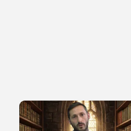
על עצירת התפשטותה. הלוחמים מנעו מהאש
להגיע לכלי רכב בחניון, אך חלק מהרכבים
נפגעו מקרינת חום. מטוסי כיבוי הוזנקו למקום.
16:00
הושגה שליטה על השריפה באזור בן שמן, אך
לוחמי האש ממשיכים לפעול בשטח לכיבוי סופי
ולוודא שאין מוקדי בעירה נוספים. כביש 1 וכביש
6 לצפון נפתחו לתנועה, אך כביש 6 לדרום עדיין
חסום. הציבור מתבקש להישמע להנחיות כוחות
הביטחון וההצלה בדרכים.
14:27
כביש 6 נחסם לתנועה בשני הכיוונים באזור
מחלף דניאל, בשל שריפת שטח פתוח מתפשטת
באזור יער בן שמן. צוותי כיבוי פועלים בזירה.
14:22
בעיר אשקלון ברחוב דוד רמז דווח על אוטובוס
שפגע במספר הולכי רגל. במקום הרוג אחד
ומספר נפגעים נוספים בדרגות פציעה שונות.
כוחות ההצלה פועלים בזירה.