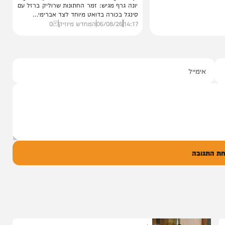
סינגלים
"וחסדיך הרבים"
שרוליק ברזל ואברימי מושקוביץ
עם מקהלת מלכות בביצוע סוחף
יונה גרף מגיש: זמר החתונות שרוליק ברזל עם
סינגל בכורה בדואט מיוחד לצד אברימי...
14:17
06/08/26
המחדש מיוזיק
0
ל