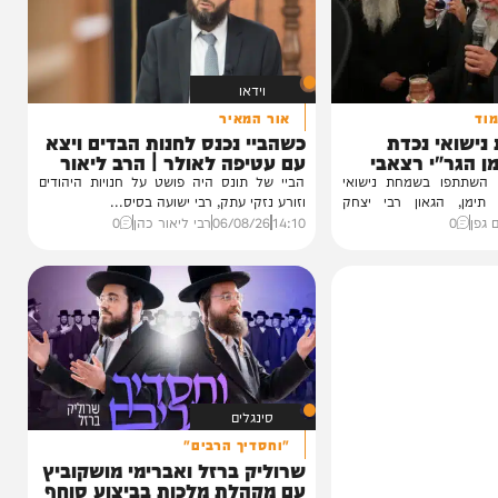
וידאו
אור המאיר
 נכדת
כשהביי נכנס לחנות הבדים ויצא
י רצאבי
עם עטיפה לאולר | הרב ליאור
כהן
ו בשמחת נישואי
הביי של תונס היה פושט על חנויות היהודים
גאון רבי יצחק
וזורע נזקי עתק, רבי ישועה בסיס...
14:10
06/08/26
רבי ליאור כהן
0