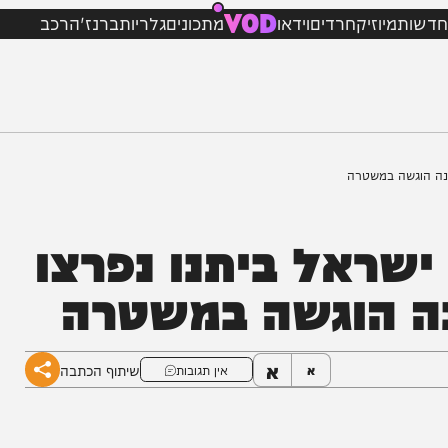
VOD
מיוזיק
חרדים
וידאו
מתכונים
גלריות
ברנז'ה
רכב
שה במשטרה
ראל ביתנו נפרצו
ה הוגשה במשטרה
א
שיתוף הכתבה
א
אין תגובות