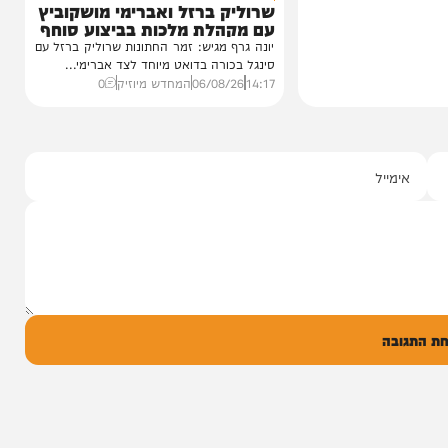
סינגלים
"וחסדיך הרבים"
שרוליק ברזל ואברימי מושקוביץ
עם מקהלת מלכות בביצוע סוחף
יונה גרף מגיש: זמר החתונות שרוליק ברזל עם
סינגל בכורה בדואט מיוחד לצד אברימי...
14:17
06/08/26
המחדש מיוזיק
0
ל