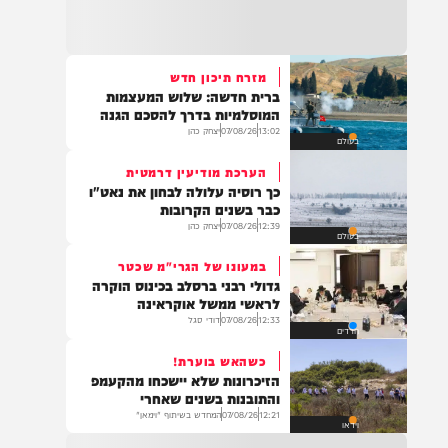
22:32
בהמשך להחייאה שבוצעה בבני ברק: הציבור
מתבקש להתפלל עבור הפעוט צבי בן שיינא
לרפואה שלמה
מזרח תיכון חדש
ברית חדשה: שלוש המעצמות
21:32
המוסלמיות בדרך להסכם הגנה
בין הזמנים: שלושה בחורי ישיבות חולצו
13:02
07/08/26
יצחק כהן
בעולם
מהכינרת לאחר שנסחפו לעומק האגם, בחוף
בלתי מוכרז כשהם על גבי אביזר ציפה.
הערכת מודיעין דרמטית
כך רוסיה עלולה לבחון את נאט"ו
כבר בשנים הקרובות
12:39
07/08/26
יצחק כהן
בעולם
21:31
בני ברק: חובשים ופראמדיקים של ארגון הצלה
במעונו של הגרי"מ שכטר
מבצעים פעולות החייאה על תינוק כבן שנה וחצי
גדולי רבני ברסלב בכינוס הוקרה
לאחר שנחנק משקית.
לראשי ממשל אוקראינה
12:33
07/08/26
דודי סגל
חרדים
כשהאש בוערת!
19:03