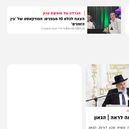
בה
הגרלה על חופשת ענק
הצצה לכלא 10 מבפנים: הפודקאסט של 'בין
הזמנים'
20:00
06/08/26
יוסי פלד ויצחק מושקוביץ
VOD