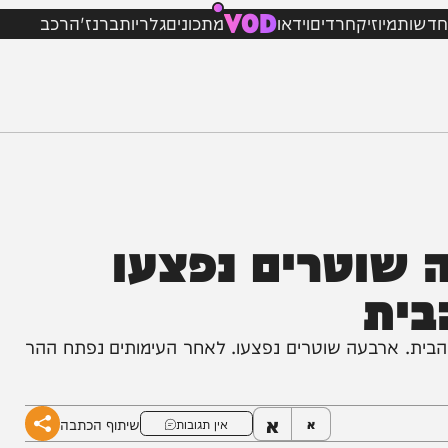
VOD
מיוזיק
חרדים
וידאו
מתכונים
גלריות
ברנז'ה
רכב
שוטרים נפצעו
ת
רבעה שוטרים נפצעו. לאחר העימותים נפתח ההר
א
שיתוף הכתבה
א
אין תגובות