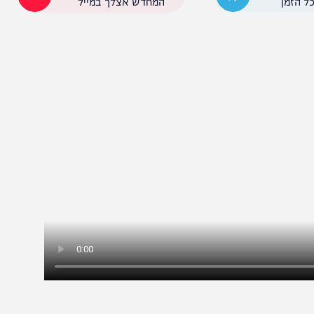
הציבורי על כנו", נאמר בהודעת המשטרה.
הניוזלייטר המרתק של
המחדש אצלך במייל