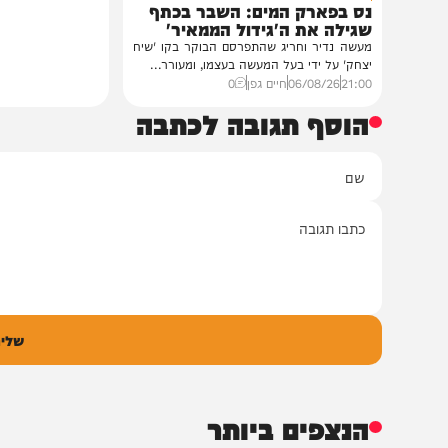
חדשות
הסיפור המלא
נס בפארק המים: השבר בכתף
שגילה את ה'גידול הממאיר'
מעשה נדיר וחריג שהתפרסם הבוקר בקו 'שיח
יצחק' על ידי בעל המעשה בעצמו, ומעורר...
21:00
06/08/26
חיים גפן
0
הוסף תגובה לכתבה
ם
אימיי
גובה