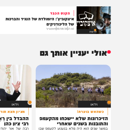
שליחת התגו
הנצפים ביותר
הקנס הכבד
איצקוביץ': היומולדת של הנגיד והברכות
של הליכודניקים
21:40
06/08/26
איצקוביץ'
חדשות
אולי יעניין אותך גם