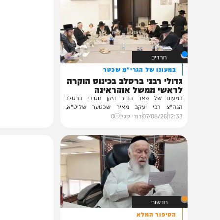
תוכן שאסור לפספס
חרדים
במעונו של הגרי"מ שכטר
גדולי רבני ברסלב בכינוס הוקרה
לראשי ממשל אוקראינה
במעונו של פאר הדור וזקן חסידי ברסלב
הגה"צ רבי יעקב מאיר שכטער שליט"א,
ובהשתתפות...
12:33
07/08/26
דודי סגל
0