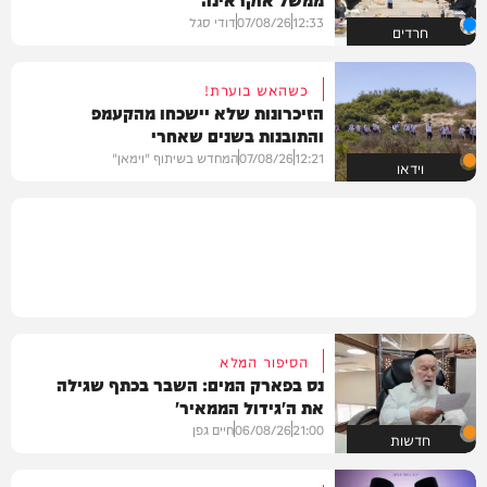
12:33
07/08/26
דודי סגל
חרדים
כשהאש בוערת!
הזיכרונות שלא יישכחו מהקעמפ
והתובנות בשנים שאחרי
12:21
07/08/26
המחדש בשיתוף "וימאן"
וידאו
הסיפור המלא
נס בפארק המים: השבר בכתף שגילה
את ה'גידול הממאיר'
21:00
06/08/26
חיים גפן
חדשות