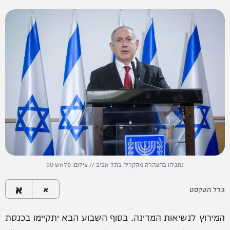
נתניהו בהצהרה מהקריה בתל אביב // צילום: פלאש 90
א
גודל הטקסט
א
המירוץ לנשיאות המדינה. בסוף השבוע הבא יתקיימו בכנסת