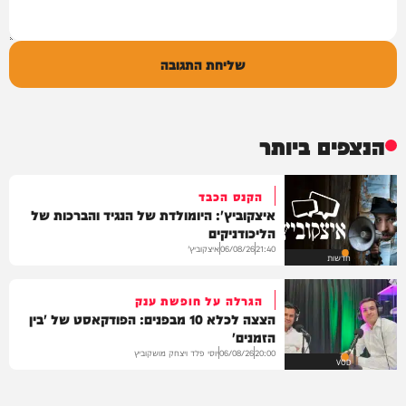
שליחת התגובה
הנצפים ביותר
הקנס הכבד
איצקוביץ': היומולדת של הנגיד והברכות של
הליכודניקים
איצקוביץ'
06/08/26
21:40
חדשות
הגרלה על חופשת ענק
הצצה לכלא 10 מבפנים: הפודקאסט של 'בין
הזמנים'
יוסי פלד ויצחק מושקוביץ
06/08/26
20:00
VOD