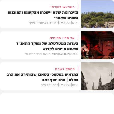
כשהאש בוערת!
הזיכרונות שלא יישכחו מהקעמפ והתובנות
בשנים שאחרי
12:21
07/08/26
המחדש בשיתוף "וימאן"
אל תהיו תמימים
העדות המטלטלת של מפקד התאג"ד
שאתם חייבים לקרוא
וידאו
12:09
07/08/26
מוגש מטעם 'חרדים לחיים'
ממתק לשבת
התרמית במסמכי הטאבו שהותירה את הרב
בהלם | הרב יוסף זאב
דעות
11:55
07/08/26
הרב יוסף זאב
בית המדרש