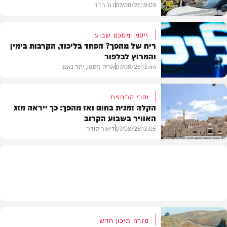
19:09
07/08/26
דוד חדד
זיסמן מסכם שבוע
ריח של מהפך? הפחד בליכוד, הקרבות בימין
והמרוץ לבלפור
בארץ
13:44
07/08/26
אריה זיסמן, יתד נאמן
והרי התחזית
הקלה זמנית בחום ואז מהפך: כך ייראה מזג
האוויר בשבוע הקרוב
פוליטי
13:05
07/08/26
ליאור סודרי
מזג האוויר
מזרח תיכון חדש