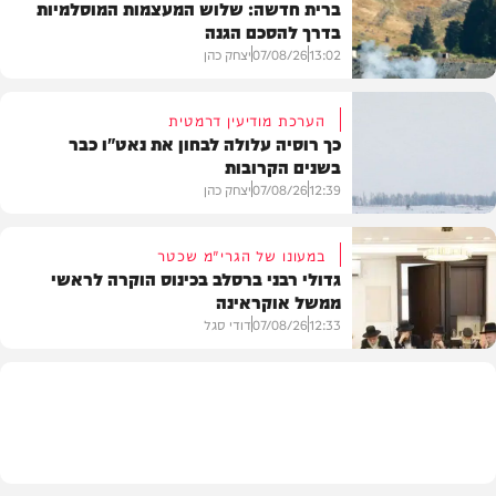
ברית חדשה: שלוש המעצמות המוסלמיות
בדרך להסכם הגנה
13:02
07/08/26
יצחק כהן
הערכת מודיעין דרמטית
כך רוסיה עלולה לבחון את נאט"ו כבר
בשנים הקרובות
בעולם
12:39
07/08/26
יצחק כהן
במעונו של הגרי"מ שכטר
גדולי רבני ברסלב בכינוס הוקרה לראשי
ממשל אוקראינה
בעולם
12:33
07/08/26
דודי סגל
חרדים