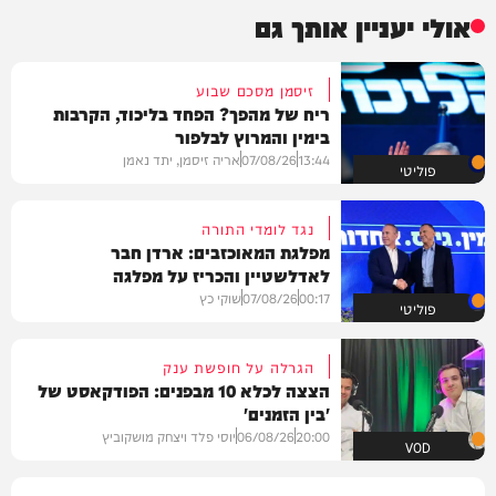
אולי יעניין אותך גם
זיסמן מסכם שבוע
ריח של מהפך? הפחד בליכוד, הקרבות
בימין והמרוץ לבלפור
13:44
07/08/26
אריה זיסמן, יתד נאמן
פוליטי
נגד לומדי התורה
מפלגת המאוכזבים: ארדן חבר
לאדלשטיין והכריז על מפלגה
00:17
07/08/26
שוקי כץ
פוליטי
הגרלה על חופשת ענק
הצצה לכלא 10 מבפנים: הפודקאסט של
'בין הזמנים'
20:00
06/08/26
יוסי פלד ויצחק מושקוביץ
VOD