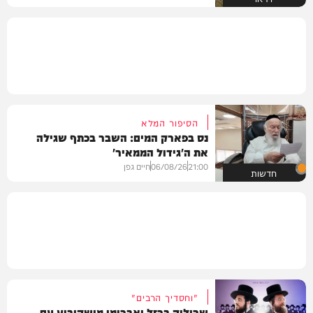
הסיפור המלא
נס בפארק המים: השבר בכתף שגילה
את ה'גידול הממאיר'
21:00
06/08/26
חיים גפן
חדשות
"וחסדיך הרבים"
שרוליק ברזל ואברימי מושקוביץ עם