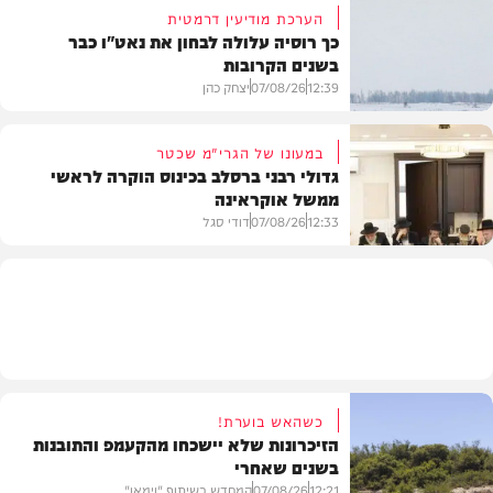
הערכת מודיעין דרמטית
כך רוסיה עלולה לבחון את נאט"ו כבר
בשנים הקרובות
בעולם
12:39
07/08/26
יצחק כהן
במעונו של הגרי"מ שכטר
גדולי רבני ברסלב בכינוס הוקרה לראשי
ממשל אוקראינה
בעולם
12:33
07/08/26
דודי סגל
חרדים
כשהאש בוערת!
הזיכרונות שלא יישכחו מהקעמפ והתובנות
בשנים שאחרי
12:21
07/08/26
המחדש בשיתוף "וימאן"