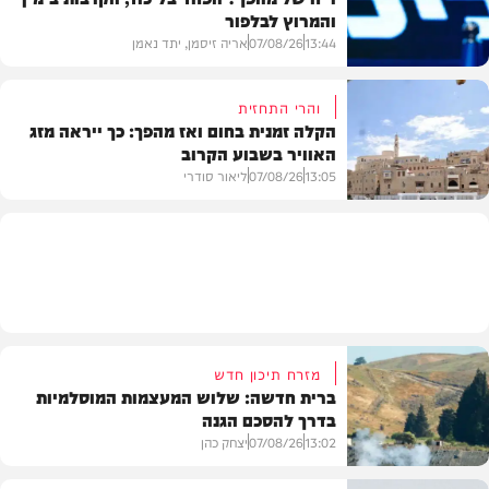
והמרוץ לבלפור
בארץ
13:44
07/08/26
אריה זיסמן, יתד נאמן
והרי התחזית
הקלה זמנית בחום ואז מהפך: כך ייראה מזג
האוויר בשבוע הקרוב
פוליטי
13:05
07/08/26
ליאור סודרי
מזג האוויר
מזרח תיכון חדש
ברית חדשה: שלוש המעצמות המוסלמיות
בדרך להסכם הגנה
13:02
07/08/26
יצחק כהן