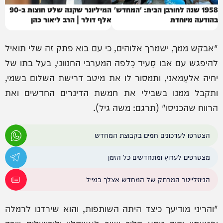
1958 שנה לחורבן הבית: 'המחדש'
המיליונר שקנה שלט חוצות ב-90
בהודעה מיוחדת
אלף דולר | הרב ליאור כהן
"אבקש ממך, ישמרך אלוהים, כי עם בוא פתק זה שלי תואיל
להיפגש עם אבו סַעיד כַלפה המערבי החנווני, בעל בתו של
יחיה אלעַמאני, ותמסור לו את מיטב דרישת השלום בשמי,
ותקבל ממנו בשבילי את חמשת הדינרים החדשים ואת
הרווח שהכניסו" (תרגם: משה גיל).
הצטרפו לעדכונים חמים בקבוצת המחדש
מצטרפים לערוץ ומתחדשים כל הזמן
הניוזלייטר המרתק של המחדש אצלך במייל
"והריני מודיעך כיצד היתה השותפות, והוא שירדנו לרמלה
ופגשתיו והיה נוסע הלוך ושוב לאשקלון ולירושלים ויורד