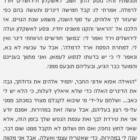
לרמלה. אמרתי לו: קבל חמישה דינרים ותעשה בהם כפי
שיעזור לך אלוהים, עד סוף השנה, משמע שנת הגויים. אז
הלכנו אל 'הראש' והִקנו משנינו יחדיו. ונסע לאשקלון ועלה
לירושלים וירד ואמר לי: 'במשך חודשיים הרווחתי דינר ואין
לי. למחרת הפסח ארד לרמלה'. אבל עד עכשיו לא בא,
ונאמר לי כי יש בדעתו לנסוע לעמאן. ואני מתווך בעניינם
והמועד כבר הגיע, ובעליהם תובעם ממני.
"הואילה אפוא אדוני החבר, יתמיד אלהים את גדולתך, גבֵה
את הדינרים האלה כדי שלא איאלץ לעלות, כי הלא יש לי
כאב… ושלחֵם על-ידי מי שיבוא לקבלם מצויד במכתב ממני
על-פי רצון בעליהם, אבל עשה זאת במהירות. אמנם יודע
אני את טירדת לבך ואת עגמת הנפש שלך בזמן הזה, אלא
שאני לחוץ נחפז; ואם חס ושלום לא תקבל ממנו שום דבר,
ענה לי במהירות, כדי שאטריח עצמי ואעלה. אבל אני מקווה