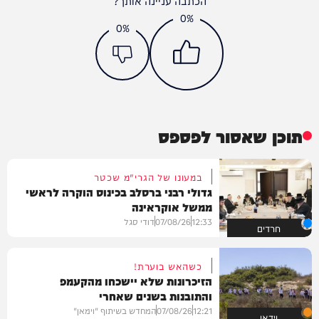
הכתבה עניינה אותך?
0%
0%
תוכן שאסור לפספס
במעונו של הגרי"מ שכטר
גדולי רבני ברסלב בכינוס הוקרה לראשי
ממשל אוקראינה
12:33
07/08/26
דודי סגל
חרדים
כשהאש בוערת!
הזיכרונות שלא יישכחו מהקעמפ
והתובנות בשנים שאחרי
12:21
07/08/26
המחדש בשיתוף "וימאן"
וידאו