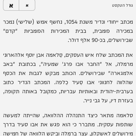
א
גודל הטקסט
א
מכתב ייחודי ונדיר משנת 1054, נחשף אמש (שלישי) נמכר
במכירה פומבית, בבית המכירות הפומביות "קדם"
שבירושלים, בכ-90 אלף דולר.
את המכתב שלח איש העסקים, סַלאמה אבן יוסף אלהארוּני
מרמלה, אל "החבר אבו פרג' שמעיה", בכתובת "באב
אלמגארה" שבירושלים. הכותב מבקש לגבות את הכסף
שהלווה לחנווני אבו סַעיד כַלפה. המכתב הנדיר כתוב
בערבית-יהודית ובאותיות עבריות, כמקובל באותה תקופה,
בעזרת דיו, על גבי נייר.
סלאמה מתאר כיצד התנהלה ההלוואה, שהייתה למעשה
שותפות עסקית. מתברר כי הוא פגש את אבו סעיד בדרך
מירושלים לאשקלון, עצר ברמלה וביקש הלוואה של חמישה