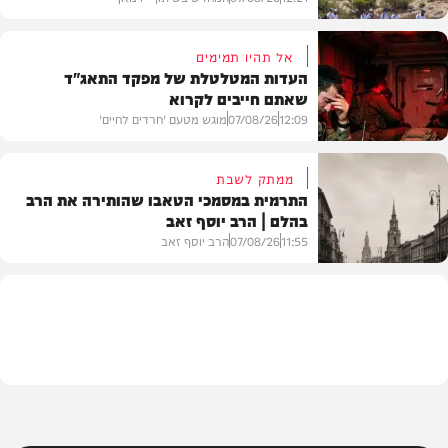
אל תהיו תמימים
העדות המטלטלת של מפקד התאג"ד
שאתם חייבים לקרוא
וידאו
12:09
07/08/26
מוגש מטעם 'חרדים לחיים'
ממתק לשבת
התרמית במסמכי הטאבו שהותירה את הרב
בהלם | הרב יוסף זאב
דעות
11:55
07/08/26
הרב יוסף זאב
בית המדרש