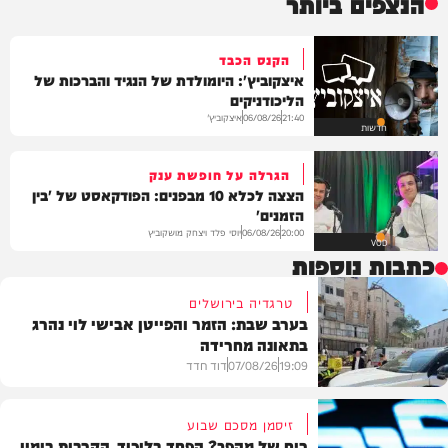
הנצפים ביותר
הקנס הכבד
איצקוביץ': היומולדת של הנגיד והברכות של
הליכודניקים
איצקוביץ'
06/08/26
21:40
חדשות
הגרלה על חופשת ענק
הצצה לכלא 10 מבפנים: הפודקאסט של 'בין
הזמנים'
יוסי פלד ויצחק מושקוביץ
06/08/26
20:00
VOD
כתבות נוספות
טרגדיה בירושלים
בערב שבת: הזמר והפייטן אבישי לוי נהרג
בתאונה מחרידה
19:09
07/08/26
דוד חדד
זיסמן מסכם שבוע
ריח של מהפך? הפחד בליכוד, הקרבות בימין