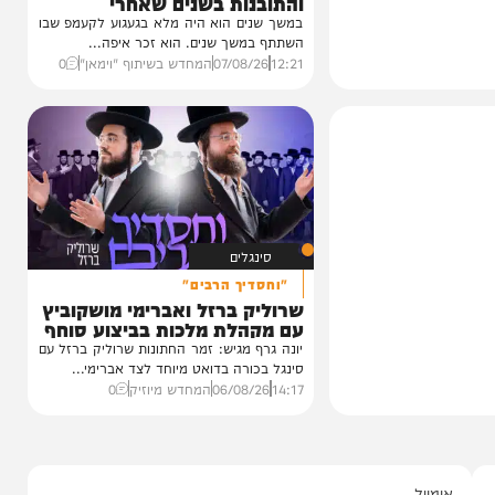
וידאו
כשהאש בוערת!
הזיכרונות שלא יישכחו מהקעמפ
והתובנות בשנים שאחרי
במשך שנים הוא היה מלא בגעגוע לקעמפ שבו
השתתף במשך שנים. הוא זכר איפה...
12:21
07/08/26
המחדש בשיתוף "וימאן"
0
סינגלים
"וחסדיך הרבים"
שרוליק ברזל ואברימי מושקוביץ