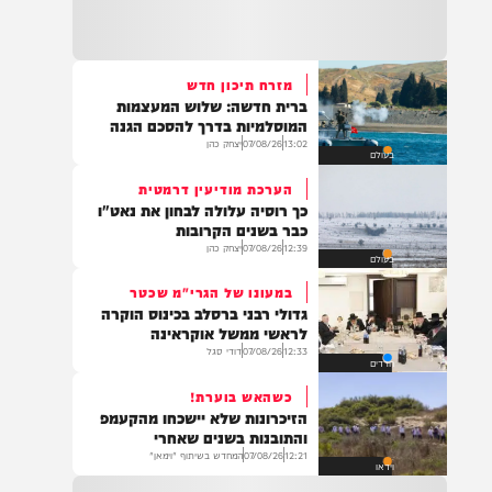
22:32
בהמשך להחייאה שבוצעה בבני ברק: הציבור
מתבקש להתפלל עבור הפעוט צבי בן שיינא
לרפואה שלמה
מזרח תיכון חדש
ברית חדשה: שלוש המעצמות
21:32
המוסלמיות בדרך להסכם הגנה
בין הזמנים: שלושה בחורי ישיבות חולצו
13:02
07/08/26
יצחק כהן
בעולם
מהכינרת לאחר שנסחפו לעומק האגם, בחוף
בלתי מוכרז כשהם על גבי אביזר ציפה.
הערכת מודיעין דרמטית
כך רוסיה עלולה לבחון את נאט"ו
כבר בשנים הקרובות
12:39
07/08/26
יצחק כהן
בעולם
21:31
בני ברק: חובשים ופראמדיקים של ארגון הצלה
במעונו של הגרי"מ שכטר
מבצעים פעולות החייאה על תינוק כבן שנה וחצי
גדולי רבני ברסלב בכינוס הוקרה
לאחר שנחנק משקית.
לראשי ממשל אוקראינה
12:33
07/08/26
דודי סגל
חרדים
כשהאש בוערת!
19:03