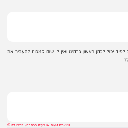
רכבת ממשלה כביכול אלא על ח״כ לפיד לפרט איזו
משלת חילופים, ואם מדובר בממשלת חילופים מי יכהן
יכול לכהן ראשון כרה״מ ואין לו שום סמכות להעביר את