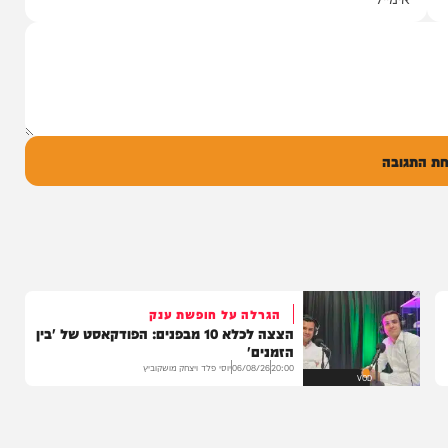
עם מקהלת מלכות בביצוע סוחף
יונה גרף מגיש: זמר החתונות שרוליק ברזל עם
סינגל בכורה בדואט מיוחד לצד אברימי...
14:17
06/08/26
המחדש מיוזיק
0
ל
בה