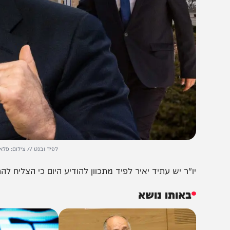
לפיד ובנט // צילום: פלאש 90 - עיבוד תמונה: אבי וולפסון
ו"ר יש עתיד יאיר לפיד מתכוון להודיע היום כי הצליח להרכיב 