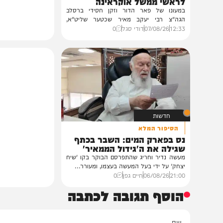
חרדים
במעונו של הגרי"מ שכטר
גדולי רבני ברסלב בכינוס הוקרה
לראשי ממשל אוקראינה
במעונו של פאר הדור וזקן חסידי ברסלב
הגה"צ רבי יעקב מאיר שכטער שליט"א,
ובהשתתפות...
12:33
07/08/26
דודי סגל
0
חדשות
הסיפור המלא
נס בפארק המים: השבר בכתף