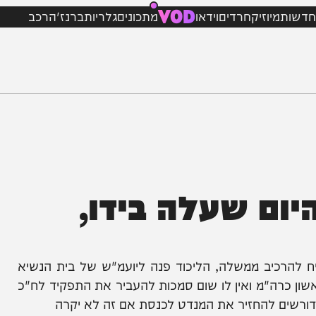
VOD
מיוזיק
חרדים
וידאו
מתכונים
גלריות
ברנז'ה
רכב
ם שעלה בידו,
הרכיב ממשלה, הליכוד פנה ליועמ"ש של בית הנשיא
ה"מ ואין לו שום סמכות להעביר את התפקיד לח"כ