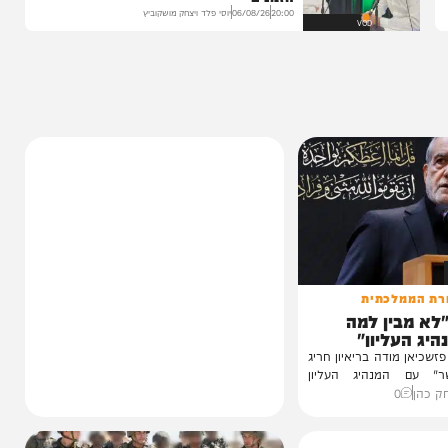
הגרלה על חופשת ענק
הצצה לכלא 10 מבפנים: הפודקאסט של 'בין
הזמנים'
20:00
06/08/26
יוסי פלד ויצחק מושקוביץ
VOD