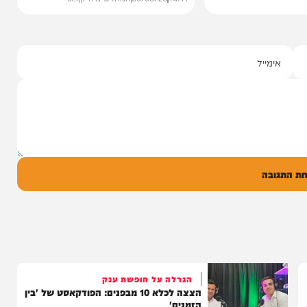
סינגלים
"וחסדיך הרבים"
שרוליק ברזל ואברימי מושקוביץ
עם מקהלת מלכות בביצוע סוחף
יונה גרף מגיש: זמר החתונות שרוליק ברזל עם
סינגל בכורה בדואט מיוחד לצד אברימי...
14:17
06/08/26
המחדש מיוזיק
0
ל
בה