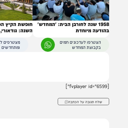
1958 שנה לחורבן הבית: 'המחדש'
חופשת הקיץ הכי מרע
הודעה מיוחדת
השנה: גודאורי, גאורג
של הקווקז״
הצטרפו לעדכונים חמים
מצטרפים לערוץ
בקבוצת המחדש
ומתחדשים כל הזמן
[fv