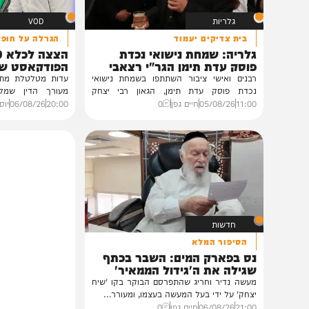
גלריות
VOD
בית צדיקים יעמוד
הגרלה על חופשת ענק
גלריה: שמחת נישואי נכדת
הצצה לכלא 0
פוסק עדת תימן הגר"י רצאבי
הפודקאסט של 'בין ה
רבנים ואישי ציבור השתתפו בשמחת נישואי
נכדת פוסק עדת תימן, הגאון רבי יצחק
מעורך הדין שמלווה את ב
רצאבי,...
ביקורת...
11:00
05/08/26
חיים גפן
0
20:00
06/08/26
יוסי פלד ויצ