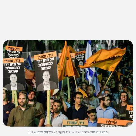
מפגינים מול ביתה של איילת שקד // צילום: פלאש 90