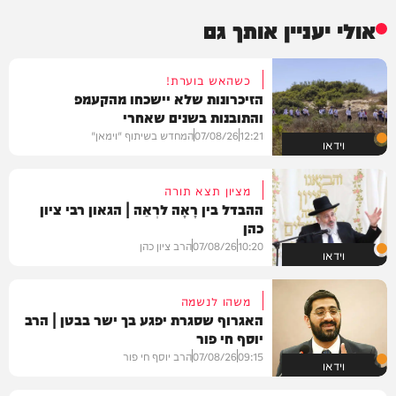
אולי יעניין אותך גם
כשהאש בוערת!
הזיכרונות שלא יישכחו מהקעמפ
והתובנות בשנים שאחרי
12:21
07/08/26
המחדש בשיתוף "וימאן"
וידאו
מציון תצא תורה
ההבדל בין רָאָה לרְאֵה | הגאון רבי ציון
כהן
10:20
07/08/26
הרב ציון כהן
וידאו
משהו לנשמה
האגרוף שסגרת יפגע בך ישר בבטן | הרב
יוסף חי פור
09:15
07/08/26
הרב יוסף חי פור
וידאו