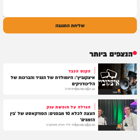
שליחת התגובה
הנצפים ביותר
הקנס הכבד
איצקוביץ': היומולדת של הנגיד והברכות של
הליכודניקים
איצקוביץ'
06/08/26
21:40
חדשות
הגרלה על חופשת ענק
הצצה לכלא 10 מבפנים: הפודקאסט של 'בין
הזמנים'
יוסי פלד ויצחק מושקוביץ
06/08/26
20:00
VOD