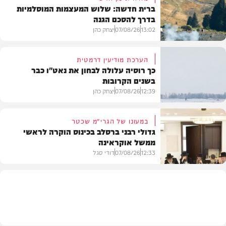
ברית חדשה: שלוש המעצמות המוסלמיות
בדרך להסכם הגנה
13:02
07/08/26
יצחק כהן
הערכת מודיעין דרמטית
כך רוסיה עלולה לבחון את נאט"ו כבר
בשנים הקרובות
בעולם
12:39
07/08/26
יצחק כהן
במעונו של הגרי"מ שכטר
גדולי רבני ברסלב בכינוס הוקרה לראשי
ממשל אוקראינה
בעולם
12:33
07/08/26
דודי סגל
חרדים