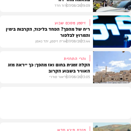
19:09
07/08/26
דוד חדד
זיסמן מסכם שבוע
ריח של מהפך? הפחד בליכוד, הקרבות בימין
והמרוץ לבלפור
בארץ
13:44
07/08/26
אריה זיסמן, יתד נאמן
והרי התחזית
הקלה זמנית בחום ואז מהפך: כך ייראה מזג
האוויר בשבוע הקרוב
פוליטי
13:05
07/08/26
ליאור סודרי
מזג האוויר
מזרח תיכון חדש