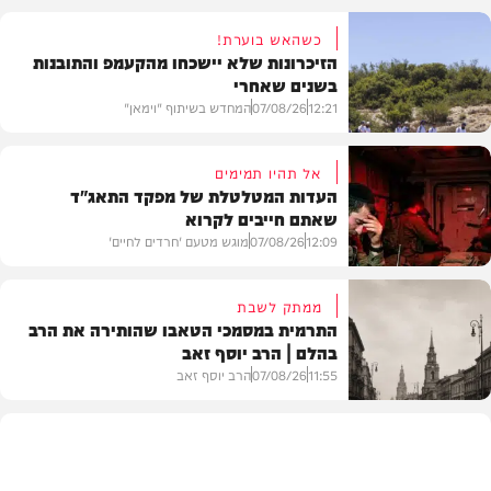
כשהאש בוערת!
הזיכרונות שלא יישכחו מהקעמפ והתובנות
בשנים שאחרי
12:21
07/08/26
המחדש בשיתוף "וימאן"
אל תהיו תמימים
העדות המטלטלת של מפקד התאג"ד
שאתם חייבים לקרוא
וידאו
12:09
07/08/26
מוגש מטעם 'חרדים לחיים'
ממתק לשבת
התרמית במסמכי הטאבו שהותירה את הרב
בהלם | הרב יוסף זאב
דעות
11:55
07/08/26
הרב יוסף זאב
בית המדרש