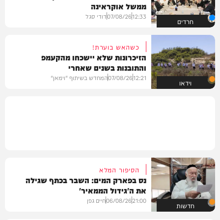
ממשל אוקראינה
12:33
07/08/26
דודי סגל
חרדים
כשהאש בוערת!
הזיכרונות שלא יישכחו מהקעמפ
והתובנות בשנים שאחרי
12:21
07/08/26
המחדש בשיתוף "וימאן"
וידאו
הסיפור המלא
נס בפארק המים: השבר בכתף שגילה
את ה'גידול הממאיר'
21:00
06/08/26
חיים גפן
חדשות