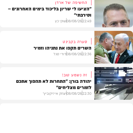
החשיפה של ארדן
"הציעו לי שריון בליכוד בימים האחרונים –
וסירבתי"
22:49
08/08/26
שוקי כץ
סערה בקבינט
השרים תקפו את נתניהו וזמיר
חדשות
22:36
08/08/26
דודי סגל
זה נשמע טוב!
יהודה בורן: "התחרות לא תהפוך אתכם
לזמרים מצליחים"
מדיני
22:30
08/08/26
יצחק אייזיקוביץ'
חדשות