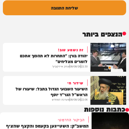
שליחת התגובה
הנצפים ביותר
זה נשמע טוב!
יהודה בורן: "התחרות לא תהפוך אתכם
לזמרים מצליחים"
יצחק אייזיקוביץ'
08/08/26
22:30
חדשות
שידור חי
השיעור השבועי הגדול בתבל: שיעורו של
הראש"ל הגר"ד יוסף
מערכת המחדש
08/08/26
22:06
וידאו
כתבות נוספות
הביקור הדרמטי
המשב"ק: השטייגען בקעמפ והקצף שהציף