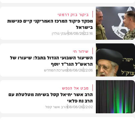
ביקור בזק דרמטי
מפקד פיקוד המרכז האמריקני קיים פגישות
בישראל
22:16
08/08/26
יענקי גולדן
שידור חי
השיעור השבועי הגדול בתבל: שיעורו של
הראש"ל הגר"ד יוסף
חדשות
22:06
08/08/26
מערכת המחדש
מבט אל הנפש
הרב אשר יחיאל קסל בשיחה מטלטלת עם
הרב נח פלאי
וידאו
22:02
08/08/26
הרב אשר קסל