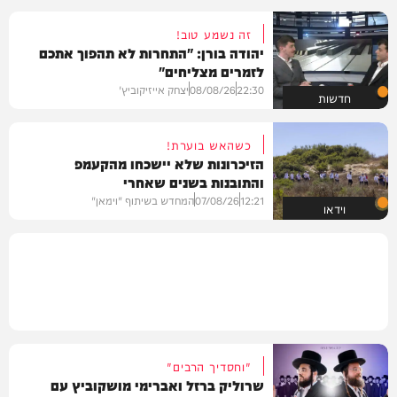
זה נשמע טוב!
יהודה בורן: "התחרות לא תהפוך אתכם
לזמרים מצליחים"
22:30
08/08/26
יצחק אייזיקוביץ'
חדשות
כשהאש בוערת!
הזיכרונות שלא יישכחו מהקעמפ
והתובנות בשנים שאחרי
12:21
07/08/26
המחדש בשיתוף "וימאן"
וידאו
"וחסדיך הרבים"
שרוליק ברזל ואברימי מושקוביץ עם