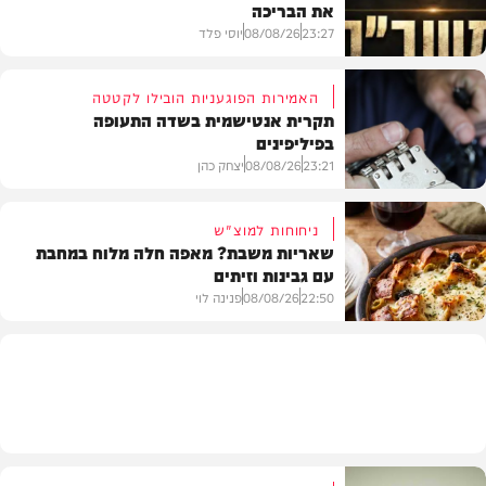
את הבריכה
23:27
08/08/26
יוסי פלד
האמירות הפוגעניות הובילו לקטטה
תקרית אנטישמית בשדה התעופה
בפיליפינים
המשב"ק
23:21
08/08/26
יצחק כהן
ניחוחות למוצ"ש
שאריות משבת? מאפה חלה מלוח במחבת
עם גבינות וזיתים
חדשות
22:50
08/08/26
פנינה לוי
מתכונים