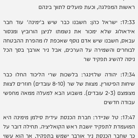
ראשות המפלגה, וכעת פועלים לתווך בינהם
17:33: ישראל כהן: חשבנו כבר שיש ב'ימינה' עוד חבר
אידאולוג שלא ימכור את נשמתו לניצן הורוביץ ומנסור
עבאס, חשבנו שיש אדם נוסף שאכפת לו מהפרת ההבטחה
לבוחרים והשמירה על הערכים, אבל ניר אורבך בסך הכל
ניסה להשיג תפקיד שר
17:34: יהודה שלזינגר: ‏בלשכות שרי הליכוד החלו כבר
שיחות הפיטורין. מצוות של שר (8-10 עובדים) חוזרים לצוות
מצומצם (2-3 עובדים). משבוע הבא למעלה ממאה מחפשי
עבודה חדשים
17:47: טל שניידר: חברת הכנסת עידית סילמן מימינה היא
המועמדת לתפקיד יושבת ראש הקואליציה. תחילה דובר על
כך שחבר הכנסת ניר אורבך ישמש בתפקיד, אך הוא עשוי