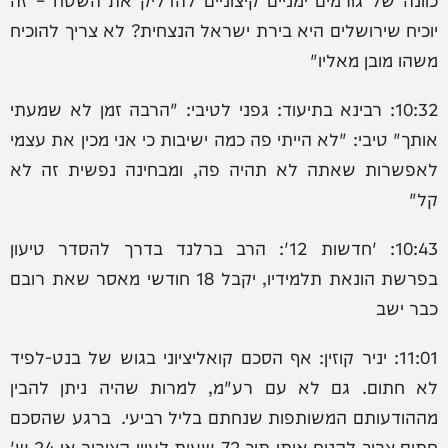
יוכיח שירושלים היא בירת ישראל הנצחית? לא צריך להוכיח
משהו מובן מאליו"
10:32: רבינא בתיעוד: ‏גפני לטיבי: "הרבה זמן לא שמעתי
אותך" טיבי: "לא הייתי פה כמה ישיבות כי אני מכין את עצמי
לאפשרות שאתה לא תהיה פה, ומבחינה נפשית זה לא
קל"
10:43: 'חדשות 12': הרב ברלנד בדרך להסדר טיעון
בפרשת הונאת תלמידיו, יקבל 18 חודשי מאסר שאת רובם
כבר ישב
11:01: יניר קוזין: אף הסכם קואליציוני בגוש של בנט-לפיד
לא חתום. גם לא עם רע"מ, למרות שהיה ניתן להבין
מההודעותם המשותפות שנחתם בליל רביעי. ברגע שהסכם
חתום צריך להניח אותו תוך 72 שעות לעיון הציבור או 24 ש'