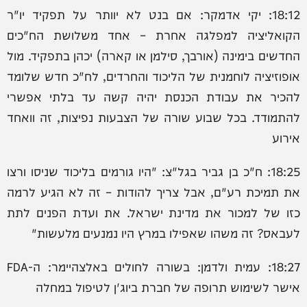
18:12: יקי אדמקר: אם בנט לא יוותר על תפקיד יו"ר
הקואליציה למפלגה אחרת – אחד משלושת הח"כים
החדשים בימינה (אורבך, סילמן או קארה) יכהן בתפקיד. מול
אופוזיציה לוחמנית של הליכוד והחרדים, לח"כ חדש שלומד
להכיר את עבודת הכנסת יהיה קשה עד בלתי אפשרי
להתמודד. בכל שבוע שורה של הצבעות נפיצות, זה וואחד
אירוע
18:25: ח"כ בן גביר בגל"צ: "היו גורמים בליכוד שניסו ורצו
את תמיכת רע"ם, אבל צריך להודות – זה לא הגיע לרמה
כזו של למכור את מדינת ישראל. את ועדת הפנים לתת
לעבאס? זה משהו שאפילו במרץ היו נמנעים מלעשות"
18:27: עמית ולדמן: בשורה לחולים באלצהיימר: ה-FDA
אישר לשימוש תרופה של חברת ביוג'ן לטיפול במחלה