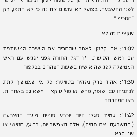
לפני ההשבעה. בפועל לא עושים את זה כי לא חתמו, רק
"הסכימו".
שקיפות זה לא
11:02: ארי קלמן: ‏לאחר שהחרים את הישיבה המשותפת
עם ראשי הסיעות, יו״ר דגל התורה גפני יפגש עם ראש
הממשלה לפגישה אישית בשעות הצהרים בבלפור
11:30: אהוד ברק מזהיר בטוויטר: כל מי שממשיך לתת
לנתניהו גב: שופר, פרשן או פוליטיקאי – יישא גם באחריות.
ראו הוזהרתם
11:42: עמית סגל: היום יוכרע סופית מועד ההצבעה
(וההשבעה, אם תהיה). אלה האפשרויות: רביעי, חמישי או
שני הבא