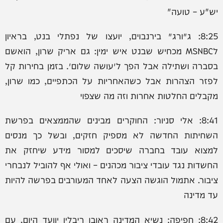
יש"ע – טועה"
8:25: ‏ג׳ורג׳ בירנבוים, יועצו של נפתלי בנט, בראיון
לMSNBC מכחיש שבנט איש ימין: גם אריק שרון, הואשם
בסברה ושתילה אבל הפך ל״עושה שלום״. בזמן בחירות קל
לפזר הצהרות אבל כשהאחריות על הכתפיים, כמו שרון,
מקבלים החלטות אחרות וזה מה שצפוי
8:41: אלי סניור: החוקרים מבינים שהממצאים בפרשת
השחיתות החדשה לא מספיק חזקים, ובשל כך מנסים
למצוא עובד בחברה שיסכים למסור מידע שיחזק את
החשדות נגד עובדי ציבור מכהנים – ואולי אף להוביל לנבחרי
ציבור. אתמול הוגשה הצעה לאחד המעורבים בפרשה להיות
עד מדינה
8:42: חפיפה: נשיא המדינה ראובן ריבלין יוועד היום, עם