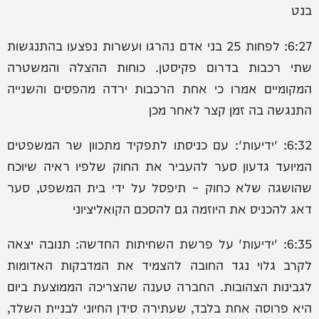
בנט
6:27: לפחות 25 בני אדם נהרגו ועשרות נפצעו בהתנגשות
שתי רכבות בדרום פקיסטן. כוחות ההצלה והמשטרה
המקומיים אמרו כי אחת הרכבות ירדה מהפסים והשנייה
התנגשה בה זמן קצר לאחר מכן
6:32: 'ידיעות': עם כניסתו לתפקיד מתכוון שר המשפטים
המיועד גדעון סער להעביר את החוק שלפיו ראיה שיוכח
שהושגה שלא כחוק – תיפסל על ידי בית המשפט, סער
דאג להכניס את היוזמה גם להסכם הקואליציוני
6:35: 'ידיעות' על פרשת השחיתות החדשה: תנובה יצאה
לקרב גלוי נגד החובה להצמיד את המדבקות האדומות
לגבינות הצהובות. החברה טענה שהצריכה הממוצעת ביום
היא פרוסה אחת בלבד, שעתירה סידן החיוני לבניית השלד,