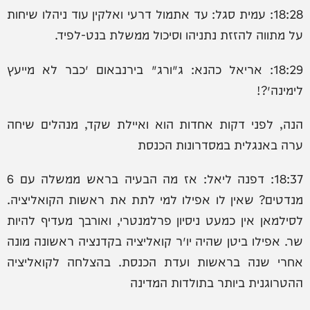
18:28: עמית סגל: עד אתמול דרעי ואלקין עוד ניהלו שיחות
על מתווה להזזת נתניהו וסיכול ממשלת בנט-לפיד.
18:29: אריאל כהנא: ‏ג׳ורג׳ בירנבאום ״כבר לא מייעץ
לימינה״?!
הנה, לפני דקות אחדות הוא ואיילת שקד, מנהלים שיחה
ערה באנגלית במסדרונות הכנסת
18:37: דפנה ליאל: ‏אז מה הבעיה בראש ממשלה עם 6
מנדטים? שאין לו אפילו למי לתת את ראשות הקואליציה.
לסילמאן אין כמעט ניסיון פרלמנטרי, ואורבך מעדיף להיות
שר. אפילו ביטן שהיה יו״ר קואליציה בקדנציה ראשונה מונה
אחרי שנה בראשות ועדת הכנסת. בהצלחה לקואליציה
ההטרוגנית ביותר בתולדות המדינה