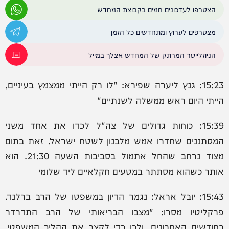
הצטרפו לעדכונים חמים בקבוצת המחדש
מצטרפים לערוץ ומתחדשים כל הזמן
הניוזלייטר המרתק של המחדש אצלך במייל
15:23: ‏גנץ ליערה שפירא: "לו רק הייתי ממצמץ בעיניים,
הייתי היום ראש ממשלה לשנתיים"
15:39: כוחות גדולים של צה"ל לכדו את אחד משני
המסתננים שחדרו אמש מלבנון לשטח ישראל. זאת בתום
מצוד נרחב שהחל אתמול בסביבות השעה 21:30. הוא
אותר כשהוא מסתתר במטעים חקלאיים ליד שלומי
15:43: יובל אראל: נגמר הדיון במשפטו של הרב ברלנד.
פרקליטיו מסרו: "מצבו הבריאותי של הרב התדרדר
בחודשים האחרונים, ולכן כדי לקצר את ההליך המשפטי,