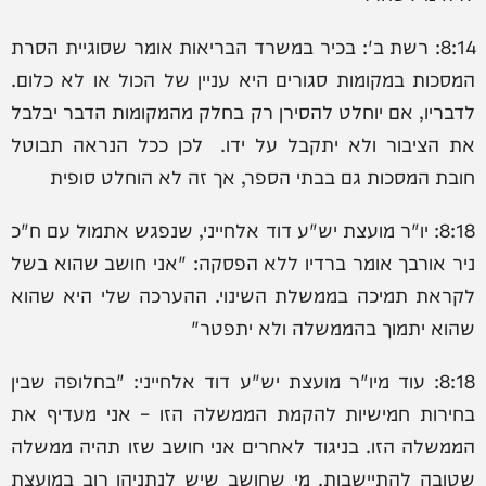
8:14: רשת ב': ‏בכיר במשרד הבריאות אומר שסוגיית הסרת
המסכות במקומות סגורים היא עניין של הכול או לא כלום.
לדבריו, אם יוחלט להסירן רק בחלק מהמקומות הדבר יבלבל
את הציבור ולא יתקבל על ידו. לכן ככל הנראה תבוטל
חובת המסכות גם בבתי הספר, אך זה לא הוחלט סופית
8:18: ‏יו"ר מועצת יש"ע דוד אלחייני, שנפגש אתמול עם ח"כ
ניר אורבך אומר ברדיו ללא הפסקה: "אני חושב שהוא בשל
לקראת תמיכה בממשלת השינוי. ההערכה שלי היא שהוא
שהוא יתמוך בהממשלה ולא יתפטר"
8:18: עוד מ‏יו"ר מועצת יש"ע דוד אלחייני: "בחלופה שבין
בחירות חמישיות להקמת הממשלה הזו – אני מעדיף את
הממשלה הזו. בניגוד לאחרים אני חושב שזו תהיה ממשלה
שטובה להתיישבות. מי שחושב שיש לנתניהו רוב במועצת