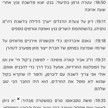
18:50: עטרה גרמן בתיעוד: ‏בנט יוצא מלשכת גנץ אחרי
שעה ארוכה
19:11: דיון על צעדת הדגלים ייערך הלילה בלשכת רה"מ
נתניהו, בהשתתפות השרים גנץ ואוחנה וגורמים נוספים
19:18: גאנם איברהים: כלי תקשורת אירניים מדווחים על
שרפה שפרצה במחסן של חברת ייצור מזון ממערב לטהרן
19:31: ח"כ אביר קארה מימינה – למימרן ב'קול חי' אין וטו
על המפלגות החרדיות, אפעל בכל דרך כדי להכניס אותם.
אולי אני צריך לשבת עם ליברמן, ולומר לו שיקרא בקול
שהוא לא פוסל את החרדים. הוא היה החבר הכי טוב
שלהם
19:35: משה נוסבאום: גורם במשטרה מבהיר: "לא ניתן
לאשר שום מסלול שעובר דרך שער שכם והרובע המוסלמי.