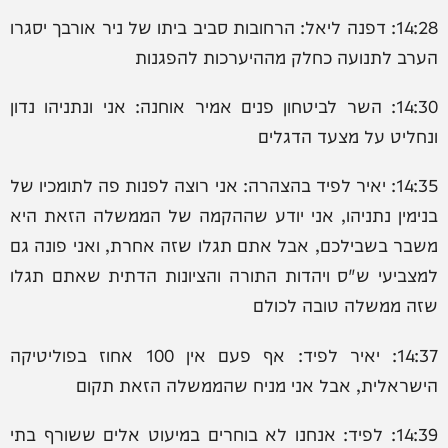
14:28: דפנה ליאל: הרחובות סביב ביתו של ניר אורבך יסגרו
הערב לתנועה כחלק מההיערכות להפגנות
14:30: השר לביטחון פנים אמיר אוחנה: אני ונתניהו נדון
ונחליט על מצעד הדגלים
14:35: יאיר לפיד בהצהרה: אני רוצה לפנות פה לתומכיו של
בנימין נתניהו, אני יודע שההקמה של הממשלה הזאת היא
משבר בשבילכם, אבל אתם תגלו שזה אחרת, ואני פונה גם
למצביעי ש"ס ויהדות התורה והציונות הדתית שאתם תגלו
שזה ממשלה טובה לכולם
14:37: יאיר לפיד: אף פעם אין 100 אחוז בפוליטיקה
הישראלית, אבל אני מניח שהממשלה הזאת תקום
14:39: לפיד: אנחנו לא בוחרים במיעוט אלים ששורף בתי