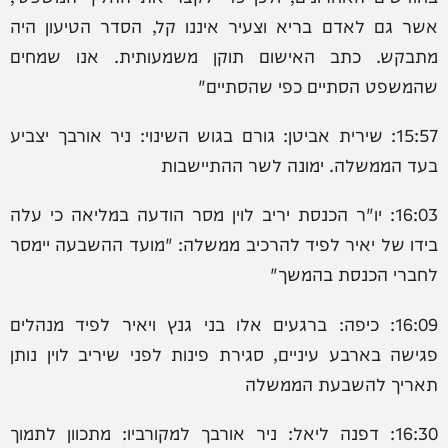
אשר גם לאדם בריא וצעיר איננו קל, הסדר הטיעון היה
מתבקש. כתב האישום תוקן משמעותית. אנו שמחים
שהמשפט הסתיים כפי שהסתיים"
15:57: שירית אביטן: ‏גורם בגוש השינוי: ניר אורבך יצביע
בעד הממשלה. ימונה לשר ההתיישבות
16:03: יו"ר הכנסת יריב לוין מסר הודעה במליאה כי עלה
בידו של יאיר לפיד להרכיב ממשלה: "מועד ההשבעה יימסר
לחברי הכנסת בהמשך"
16:09: כיפה: ברגעים אלו בני גנץ ויאיר לפיד מנהלים
פגישה בארבע עיניים, סגירת פינות לפני שיריב לוין נותן
תאריך להשבעת הממשלה
16:30: דפנה ליאל: ניר אורבך למקורביו: מתכוון לתמוך