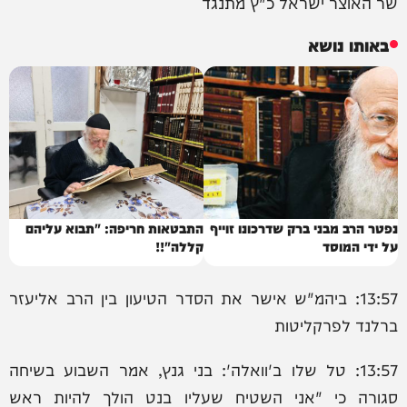
שר האוצר ישראל כ"ץ מתנגד
באותו נושא
נפטר הרב מבני ברק שדרכונו זוייף
התבטאות חריפה: "תבוא עליהם
על ידי המוסד
קללה"!!
13:57: ביהמ"ש אישר את הסדר הטיעון בין הרב אליעזר
ברלנד לפרקליטות
13:57: טל שלו ב'וואלה': בני גנץ, אמר השבוע בשיחה
סגורה כי "אני השטיח שעליו בנט הולך להיות ראש