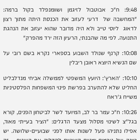
9:48: ח"כ אבוטבול לזיגמן ושוומנפלד בקול ברמה:
"המחשבה של דרעי לעזוב את הכנסת היתה מתוך רצון
לדאוג ליוסי טייב ולא היה מדובר שהוא יעזוב את הנהגת
התנועה. לפי מה שהבנתי, הרעיון הזה ירד מהפרק"
10:08: קרנף שנולד השבוע בספארי נקרא בשם רובי על
שם הנשיא היוצא ראובן ריבלין
10:10: 'הארץ': היועץ המשפטי לממשלה אביחי מנדלבליט
החליט שלא להתערב בפרשת פינוי המשפחות הפלסטיניות
משייח ג'ראח
10:26: ‏ח"כ ‎עמר בר לב, המיועד לשר לביטחון הפנים, קורא
בגל"צ לשינוי מסלול מצעד הדגלים: "הציר בעייתי מאוד,
אפילו נתניהו פעל לשנות אותו לפני שבועיים-שלושה. יש
כוונה של גורמים ימניים קיצוניים להדליק את השטח – זה