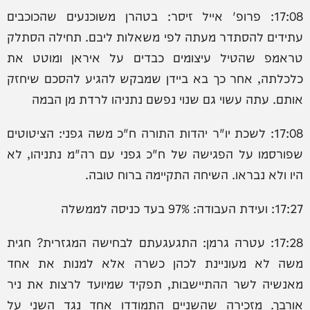
17:08: פרופ' אייל זיסר: בטהרן משוכנעים שהכוכבים
עתידים להסתדר מעתה לפי משאלות ליבם. תחילה הסתלק
טראמפ שהטיל עיצומים כבדים על איראן ומוטט את
כלכלתה, אחר כך בא ביידן שמבקש להגיע להסכם שיחזק
אותם. עתה עשוי גם שנוי נפשם נתניהו לרדת מן הבמה
17:08: לשכת יו"ר יהדות התורה ח"כ משה גפני: הציטוטים
שפורסמו על הפגישה של ח"כ גפני עם רה"מ נתניהו, לא
היו ולא נבראו. השיחה התקיימה ברוח טובה.
17:27: ועידת העבודה: 97% בעד כניסה לממשלה
17:28: עטרה גרמן: ‏התגעגעתם לבחישה המגזרית? חגית
משה לא מעוניינת לכהן כשרה אלא למנות את אחד
מאנשיה לשר ההתיישבות, תפקיד שמיועד לרצות את ניר
אורבך. מזכירה שהשניים התמודדו אחד נגד השני על