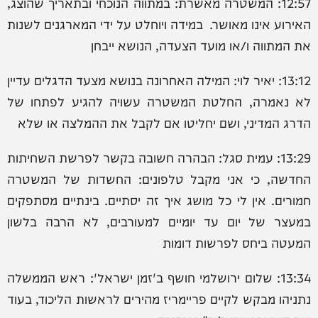
12:57: המשטרה מאשרת: במתווה הנוכחי ובתאריך שהוצג,
האירוע אינו מאושר. במידה ויוחלט על ידי המארגנים לשנות
את המתווה ו/או מועד הצעדה, הנושא ייבחן
13:12: יאיר לוי: המילה האחרונה בנושא מצעד הדגלים עדיין
לא נאמרה, החלטת המשטרה עשויה להגיע לפתחו של
הדרג המדיני, ושם יחליטו אם לקבל את ההמלצה או שלא
13:29: עמית סגל: הבהרה חשובה בקשר לפרשת השחיתות
החדשה, כי אני מקבל טלפונים: החשדות של המשטרה
חמורים. אין לי כל מושג איך זה יסתיים. בינתיים מסתפקים
במעצר של יום עד יומיים למעורבים, לא הרבה בלשון
המעטה ביחס לפרשות דומות
13:34: שלום ירושלמי חושף ב'זמן ישראל': ראש הממשלה
נתניהו מבקש לקיים פריימריז מהירים לראשות הליכוד, בעוד