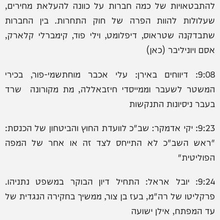
להתבטאויות של כמה חברות על כוונה להעלאת מחירים,
שעלולות להוות הפרה של חוק התחרות. בין החברות
שתבדקנה שטראוס, דיפלומט, וילי פוד, קימברלי קלארק,
אסם ויוניליבר (כאן)
9:08: דיווחים באירן: עלי אכבר מוחתשמי-פור, בכירי
המשטר לשעבר וממייסדי חיזבאללה, מת מקורונה שרד
בעבר ניסיונות התנקשות
9:23: יקי אדמקר: שב"כ לוועדת החוץ והביטחון של הכנסת:
"ראש השב"כ לא התייחס לצד זה או אחר של המפה
הפוליטית"
9:24: יובל אראל: התחיל דיון הבוקר במשפט נתניהו.
פרקליטו של רה"מ, בעז בן צור, ממשיך בחקירה הנגדית של
עד המפתח, אילן ישועה