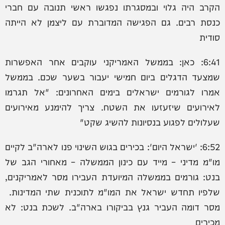
הקרב היה גלוי ובמסגרתו נפגשו ראשי תנובה עם חברי
כנסת רבים. גם הפגישה המדוברת עם ליצמן לא הייתה
סודית
6:41: כאן: בממשל האמריקני עוקבים אחר האפשרות
שמצעד הדגלים ביום חמישי יעבור בשער שכם. בממשל
אמרו לגורמים ישראלים בימים האחרונים: "אל תגרמו
לאירועים שיזעזעו את השטח. צריך להימנע מאירועים
שעלולים לפגוע בנסיונות להשיג שקט"
6:52: 'ישראל היום': בכירים בגוש השינוי פנו לארה"ב לקיים
מו"מ מדיני – מייד עם כינון הממשלה – מאחורי הגב של
בנט: גורמים בממשלה המיועדת העבירו מסר לאמריקנים,
שלפיו תחדש ישראל את המו"מ לתוכנית שתי המדינות.
מסר דומה העביר גנץ בביקורו בארה"ב. לשכת בנט: לא
מכירים