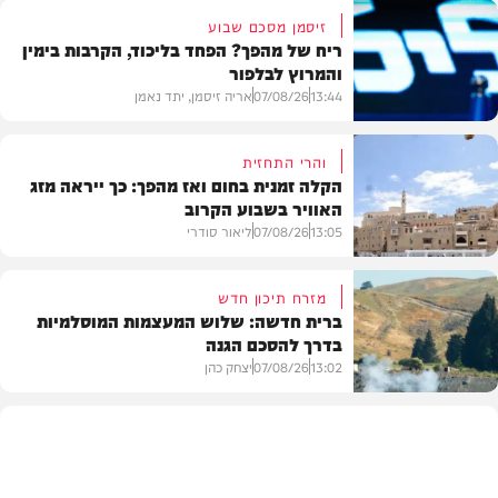
זיסמן מסכם שבוע
ריח של מהפך? הפחד בליכוד, הקרבות בימין
והמרוץ לבלפור
13:44
07/08/26
אריה זיסמן, יתד נאמן
והרי התחזית
הקלה זמנית בחום ואז מהפך: כך ייראה מזג
האוויר בשבוע הקרוב
פוליטי
13:05
07/08/26
ליאור סודרי
מזרח תיכון חדש
ברית חדשה: שלוש המעצמות המוסלמיות
בדרך להסכם הגנה
מזג האוויר
13:02
07/08/26
יצחק כהן
בעולם