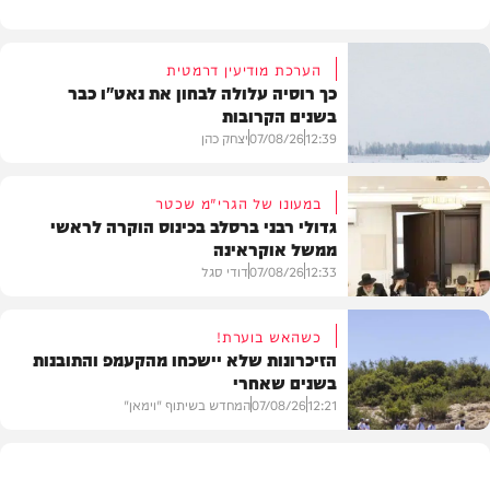
הערכת מודיעין דרמטית
כך רוסיה עלולה לבחון את נאט"ו כבר
בשנים הקרובות
12:39
07/08/26
יצחק כהן
במעונו של הגרי"מ שכטר
גדולי רבני ברסלב בכינוס הוקרה לראשי
ממשל אוקראינה
בעולם
12:33
07/08/26
דודי סגל
כשהאש בוערת!
הזיכרונות שלא יישכחו מהקעמפ והתובנות
בשנים שאחרי
חרדים
12:21
07/08/26
המחדש בשיתוף "וימאן"