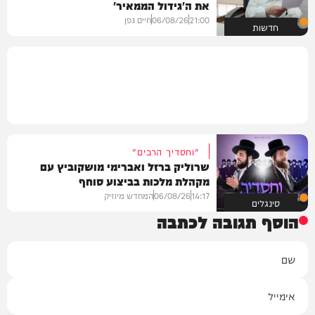
את ה'גידול הממאיר'
21:00
06/08/26
חיים גפן
חדשות
"וחסדיך הרבים"
שרוליק ברזל ואברימי מושקוביץ עם
מקהלת מלכות בביצוע סוחף
14:17
06/08/26
המחדש מיוזיק
סינגלים
הוסף תגובה לכתבה
שם
אימייל