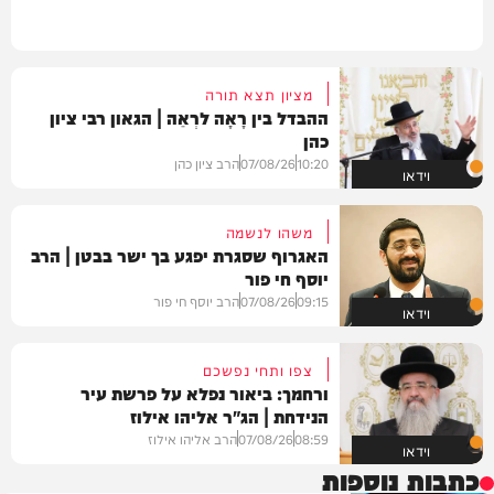
מציון תצא תורה
ההבדל בין רָאָה לרְאֵה | הגאון רבי ציון
כהן
10:20
07/08/26
הרב ציון כהן
וידאו
משהו לנשמה
האגרוף שסגרת יפגע בך ישר בבטן | הרב
יוסף חי פור
09:15
07/08/26
הרב יוסף חי פור
וידאו
צפו ותחי נפשכם
ורחמך: ביאור נפלא על פרשת עיר
הנידחת | הג"ר אליהו אילוז
08:59
07/08/26
הרב אליהו אילוז
וידאו
כתבות נוספות