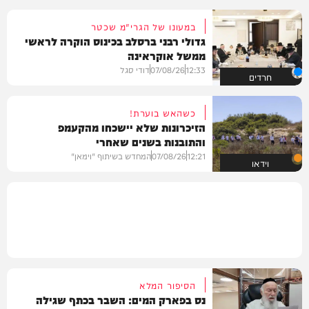
במעונו של הגרי"מ שכטר
גדולי רבני ברסלב בכינוס הוקרה לראשי
ממשל אוקראינה
12:33
07/08/26
דודי סגל
חרדים
כשהאש בוערת!
הזיכרונות שלא יישכחו מהקעמפ
והתובנות בשנים שאחרי
12:21
07/08/26
המחדש בשיתוף "וימאן"
וידאו
הסיפור המלא
נס בפארק המים: השבר בכתף שגילה