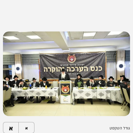
א
גודל הטקסט
א