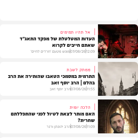
וידאו
אל תהיו תמימים
העדות המטלטלת של מפקד התאג"ד
שאתם חייבים לקרוא
12:09
07/08/26
מוגש מטעם 'חרדים לחיים'
ממתק לשבת
התרמית במסמכי הטאבו שהותירה את הרב
בהלם | הרב יוסף זאב
דעות
11:55
07/08/26
הרב יוסף זאב
הלכה יומית
האם מותר לצאת לטיול לפני שהתפללתם
שחרית?
בית המדרש
11:09
07/08/26
הרב יהונתן ורנר