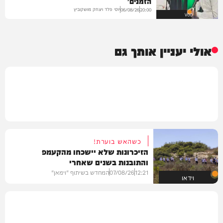
הזמנים'
יוסי פלד ויצחק מושקוביץ
06/08/26
20:00
VOD
אולי יעניין אותך גם
כשהאש בוערת!
הזיכרונות שלא יישכחו מהקעמפ
והתובנות בשנים שאחרי
12:21
07/08/26
המחדש בשיתוף "וימאן"
וידאו