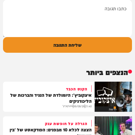
תגובה
שליחת התגובה
הנצפים ביותר
הקנס הכבד
איצקוביץ': היומולדת של הנגיד והברכות של
הליכודניקים
איצקוביץ'
06/08/26
21:40
חדשות
הגרלה על חופשת ענק
הצצה לכלא 10 מבפנים: הפודקאסט של 'בין