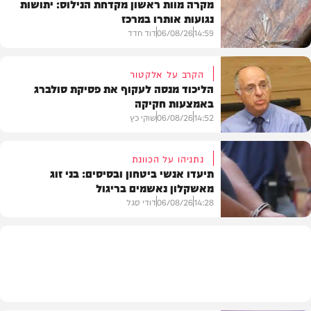
מקרה מוות ראשון מקדחת הנילוס: יתושות
נגועות אותרו במרכז
14:59
06/08/26
דוד חדד
הקרב על אלקטור
הליכוד מנסה לעקוף את פסיקת סולברג
באמצעות חקיקה
בריאות
14:52
06/08/26
שוקי כץ
נתניהו על הכוונת
תיעדו אנשי ביטחון ובסיסים: בני זוג
מאשקלון נאשמים בריגול
פוליטי
14:28
06/08/26
דודי סגל
משפט