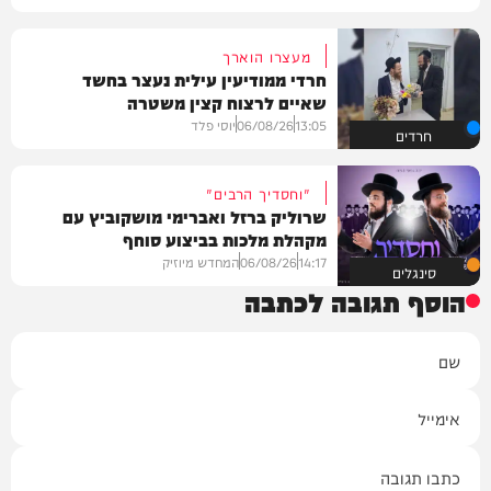
מעצרו הוארך
חרדי ממודיעין עילית נעצר בחשד
שאיים לרצוח קצין משטרה
13:05
06/08/26
יוסי פלד
חרדים
"וחסדיך הרבים"
שרוליק ברזל ואברימי מושקוביץ עם
מקהלת מלכות בביצוע סוחף
14:17
06/08/26
המחדש מיוזיק
סינגלים
הוסף תגובה לכתבה
שם
אימייל
תגובה