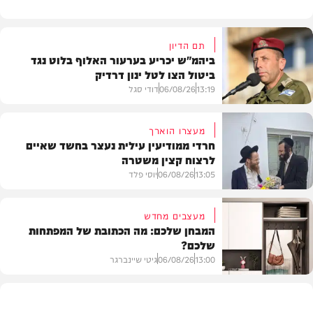
תם הדיון
ביהמ"ש יכריע בערעור האלוף בלוט נגד
ביטול הצו לטל ינון דרדיק
13:19
06/08/26
דודי סגל
מעצרו הוארך
חרדי ממודיעין עילית נעצר בחשד שאיים
לרצוח קצין משטרה
משפט
13:05
06/08/26
יוסי פלד
מעצבים מחדש
המבחן שלכם: מה הכתובת של המפתחות
שלכם?
חרדים
13:00
06/08/26
גיטי שיינברגר