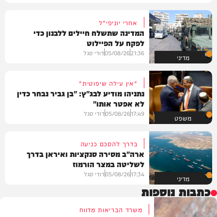
אחרי יוניפי"ל
המדינה שתשלח חיילים ללבנון כדי
לפקח על הפיילוט
21:36
05/08/26
דודי סגל
מדיני
"אין עילה שיפוטית"
נתניהו מודיע לבג"ץ: "בן גביר נבחר כדין
לא אפטר אותו"
17:49
05/08/26
דודי סגל
משפט
בדרך להסכם כניעה
ארה"ב מסירה סנקציות ואיראן בדרך
לשליטה במצר הורמוז
17:34
05/08/26
דודי סגל
מדיני
כתבות נוספות
משרד הבריאות מדווח