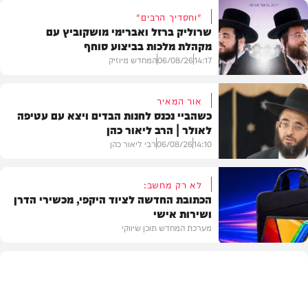
"וחסדיך הרבים"
שרוליק ברזל ואברימי מושקוביץ עם
מקהלת מלכות בביצוע סוחף
14:17
06/08/26
המחדש מיוזיק
אור המאיר
כשהביי נכנס לחנות הבדים ויצא עם עטיפה
לאולר | הרב ליאור כהן
סינגלים
14:10
06/08/26
רבי ליאור כהן
לא רק מחשב:
הכתובת החדשה לציוד היקפי, מכשירי הדרן
ושירות אישי
וידאו
מערכת המחדש תוכן שיווקי
תוכן שיווקי