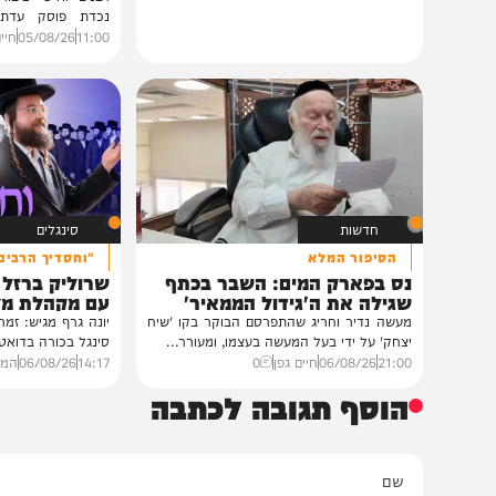
גלריות
בית צדיקים יעמוד
גלריה: שמחת נישואי
פוסק עדת תימן הגר"
רבנים ואישי ציבור השתתפ
נכדת פוסק עדת תימן, ה
רצאבי,...
11:00
05/08/26
חיים גפן
0
חדשות
סינגלים
הסיפור המלא
"וחסדיך הרבים"
נס בפארק המים: השבר בכתף
שרוליק ברזל ואברימ
שגילה את ה'גידול הממאיר'
עם מקהלת מלכות בב