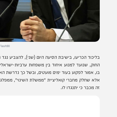
an Sindel/Flash90
ליכוד הכריעו, בישיבת הסיעה היום (שני), להצביע נגד הארכת 
חוק, שנועד למנוע איחוד בין משפחות ערביות-ישראליות לבי
ו, אמור לפקוע בעוד ימים מועטים, ובשל כך נדרשת הארכתו 
לא שחלק מחברי קואליציית "ממשלת השינוי", ממפלגות העבוד
ה מכבר כי יתנגדו לו.