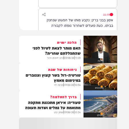
22:55
אסון בבני ברק: נקבע מותו של הפעוט שנחנק
בביתו. כעת פועלים לשחרור גופתו לקבורה
הלכה יומית
האם מותר לצאת לטיול לפני
22:32
שהתפללתם שחרית?
בהמשך להחייאה שבוצעה בבני ברק: הציבור
11:09
07/08/26
הרב יהונתן ורנר
הלכה
מתבקש להתפלל עבור הפעוט צבי בן שיינא
לרפואה שלמה
ניחוחות של שבת
טורטיה-רול בשר קצוץ וצנוברים
במינימום מאמץ
10:54
07/08/26
פנינה לוי
21:32
מתכונים
בין הזמנים: שלושה בחורי ישיבות חולצו
בדרך להסלמה?
מהכינרת לאחר שנסחפו לעומק האגם, בחוף
סעודיה: איראן מתכננת מתקפה
בלתי מוכרז כשהם על גבי אביזר ציפה.
מתואמת על נמלים ושדות תעופה
10:34
07/08/26
יצחק כהן
בעולם