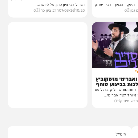
וידאו
מציון תצא תורה
 נכדת
ההבדל בין רָאָה לרְאֵה | הגאון
י רצאבי
רבי ציון כהן
ו בשמחת נישואי
רבה של אור יהודה ונשיא מכון דורות, הגאון
גאון רבי יצחק
הגדול רבי ציון כהן, על פרשת...
10:20
07/08/26
הרב ציון כהן
0
י מושקוביץ
יצוע סוחף