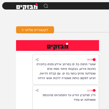
מבזקים
לקטגוריית פוליטי >
מבזקים
08:08
שוטרי תחנת בת ים במרחב איילון פתחו בחקירת
נסיבות אירוע, בעקבות איתור גופת אדם
שנפלטה מהים בחוף בת ים. עם קבלת הדיווח,
הגיעו למקום כוחות משטרה לרבות אנשי הזיהוי
הפלילי וגורמי ההצלה, והחלו בבדיקת הזירה
ובאיסוף ממצאים. בשלב זה, זהות האדם טרם
22:55
התבררה ואין חשד לפלילים.
ח"כ סגלוביץ הודיע על התפטרותו מהכנסת
וממפלגת יש עתיד