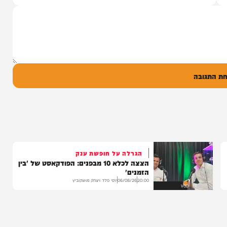
 שרוליק ברזל עם
ד אברימי...
ק
0
ל
בה