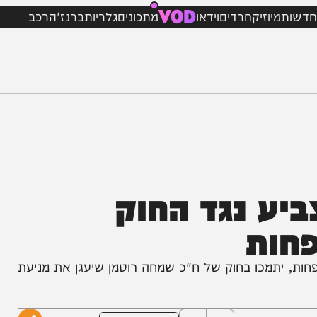
VOD
מיוזיק
חרדים
וידאו
מתכונים
גלריות
ברנז'ה
רכב
 נגד החוק
ות
יתמכו בחוק של ח"כ שמחה רוטמן שיעגן את מניעת