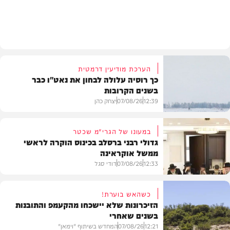
בעולם
הערכת מודיעין דרמטית
כך רוסיה עלולה לבחון את נאט"ו כבר
בשנים הקרובות
12:39
07/08/26
יצחק כהן
במעונו של הגרי"מ שכטר
גדולי רבני ברסלב בכינוס הוקרה לראשי
ממשל אוקראינה
בעולם
12:33
07/08/26
דודי סגל
כשהאש בוערת!
הזיכרונות שלא יישכחו מהקעמפ והתובנות
בשנים שאחרי
חרדים
12:21
07/08/26
המחדש בשיתוף "וימאן"