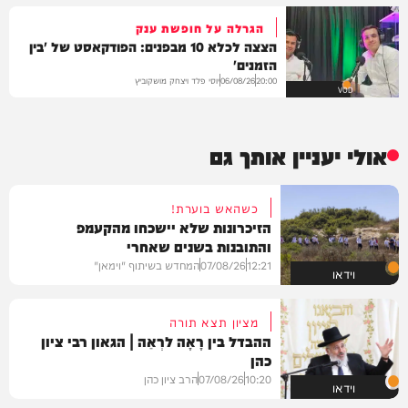
הגרלה על חופשת ענק
הצצה לכלא 10 מבפנים: הפודקאסט של 'בין
הזמנים'
יוסי פלד ויצחק מושקוביץ
06/08/26
20:00
VOD
אולי יעניין אותך גם
כשהאש בוערת!
הזיכרונות שלא יישכחו מהקעמפ
והתובנות בשנים שאחרי
12:21
07/08/26
המחדש בשיתוף "וימאן"
וידאו
מציון תצא תורה
ההבדל בין רָאָה לרְאֵה | הגאון רבי ציון
כהן
10:20
07/08/26
הרב ציון כהן
וידאו