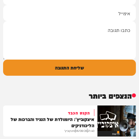
אימייל
תגובה
שליחת התגובה
הנצפים ביותר
הקנס הכבד
איצקוביץ': היומולדת של הנגיד והברכות של
הליכודניקים
איצקוביץ'
06/08/26
21:40
חדשות