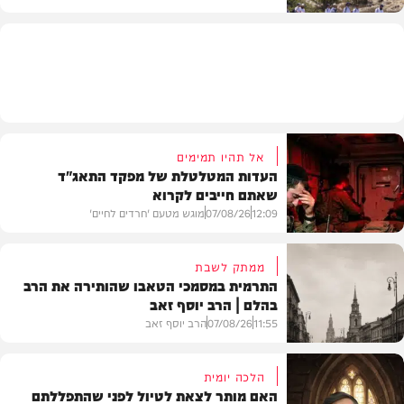
וידאו
אל תהיו תמימים
העדות המטלטלת של מפקד התאג"ד
שאתם חייבים לקרוא
12:09
07/08/26
מוגש מטעם 'חרדים לחיים'
ממתק לשבת
התרמית במסמכי הטאבו שהותירה את הרב
בהלם | הרב יוסף זאב
דעות
11:55
07/08/26
הרב יוסף זאב
הלכה יומית
האם מותר לצאת לטיול לפני שהתפללתם