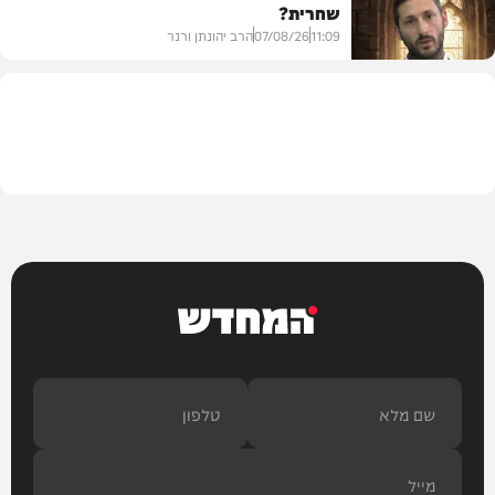
שחרית?
בית המדרש
11:09
07/08/26
הרב יהונתן ורנר
הלכה
המחדש