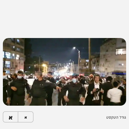
א
גודל הטקסט
א