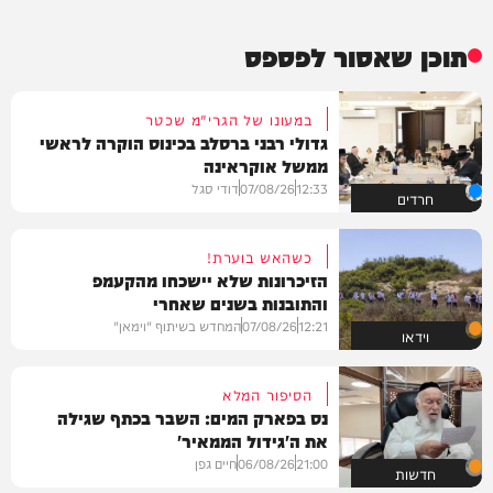
תוכן שאסור לפספס
במעונו של הגרי"מ שכטר
גדולי רבני ברסלב בכינוס הוקרה לראשי
ממשל אוקראינה
12:33
07/08/26
דודי סגל
חרדים
כשהאש בוערת!
הזיכרונות שלא יישכחו מהקעמפ
והתובנות בשנים שאחרי
12:21
07/08/26
המחדש בשיתוף "וימאן"
וידאו
הסיפור המלא
נס בפארק המים: השבר בכתף שגילה
את ה'גידול הממאיר'
21:00
06/08/26
חיים גפן
חדשות