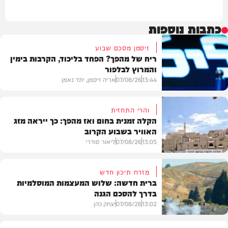
כתבות נוספות
זיסמן מסכם שבוע
ריח של מהפך? הפחד בליכוד, הקרבות בימין
והמרוץ לבלפור
13:44
07/08/26
אריה זיסמן, יתד נאמן
והרי התחזית
הקלה זמנית בחום ואז מהפך: כך ייראה מזג
האוויר בשבוע הקרוב
פוליטי
13:05
07/08/26
ליאור סודרי
מזרח תיכון חדש
ברית חדשה: שלוש המעצמות המוסלמיות
בדרך להסכם הגנה
מזג האוויר
13:02
07/08/26
יצחק כהן