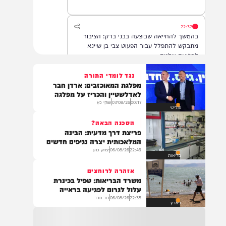
22:32
בהמשך להחייאה שבוצעה בבני ברק: הציבור
מתבקש להתפלל עבור הפעוט צבי בן שיינא
לרפואה שלמה
נגד לומדי התורה
מפלגת המאוכזבים: ארדן חבר
21:32
לאדלשטיין והכריז על מפלגה
בין הזמנים: שלושה בחורי ישיבות חולצו
00:17
07/08/26
שוקי כץ
פוליטי
מהכינרת לאחר שנסחפו לעומק האגם, בחוף
בלתי מוכרז כשהם על גבי אביזר ציפה.
הסכנה הבאה?
פריצת דרך מדעית: הבינה
המלאכותית יצרה נגיפים חדשים
22:49
06/08/26
יצחק כהן
21:31
בריאות
בני ברק: חובשים ופראמדיקים של ארגון הצלה
אזהרה לרוחצים
מבצעים פעולות החייאה על תינוק כבן שנה וחצי
משרד הבריאות: טפיל בכינרת
לאחר שנחנק משקית.
עלול לגרום לפגיעה בראייה
22:35
06/08/26
דוד חדד