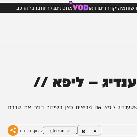
VOD
וזיק
חרדים
וידאו
מתכונים
גלריות
ברנז'ה
רכב
יג – ליפא //
ליפא אנו מביאים כאן בשידור חוזר את סדרת