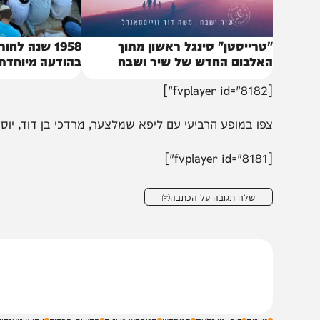
טרייסטן" סינגל ראשון מתוך
1958 שנה לחורבן ה
אלבום החדש של שיר ושבח
בהודעה מיוחדת
[fv
פו במופע הרביעי עם ליפא שמלצער, מרדכי בן דוד, יוסי שטענ
[fv
שלח תגובה על הכתבה