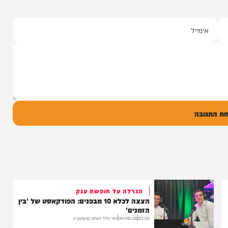
י מושקוביץ
יצוע סוחף
 שרוליק ברזל עם
ד אברימי...
ק
0
ל
בה