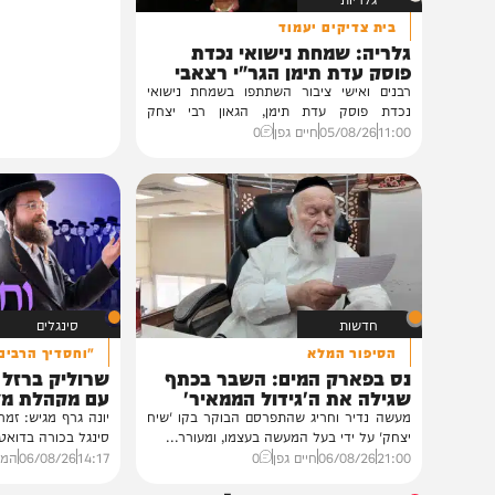
גלריות
בית צדיקים יעמוד
גלריה: שמחת נישואי נכדת
פוסק עדת תימן הגר"י רצאבי
רבנים ואישי ציבור השתתפו בשמחת נישואי
נכדת פוסק עדת תימן, הגאון רבי יצחק
רצאבי,...
11:00
05/08/26
חיים גפן
0