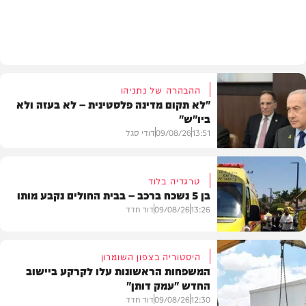
פוליטי
ההבהרה של נתניהו
"לא תקום מדינה פלסטינית – לא בעזה ולא
ביו"ש"
13:51
09/08/26
דודי סגל
טרגדיה בלוד
בן 5 נשכח ברכב – בבית החולים נקבע מותו
חדשות
13:26
09/08/26
דוד חדד
היסטוריה בצפון השומרון
המשפחות הראשונות עלו לקרקע ביישוב
החדש "עמק דותן"
חדשות
12:30
09/08/26
דוד חדד