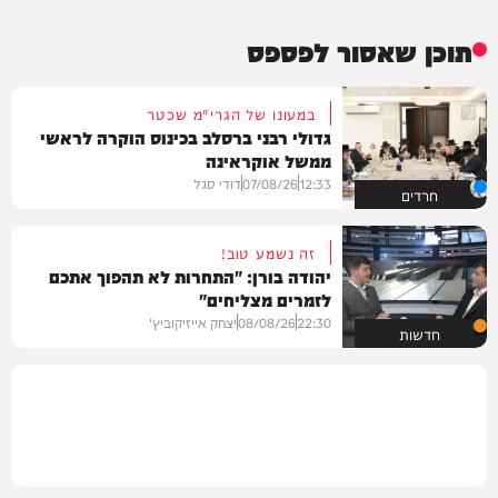
תוכן שאסור לפספס
במעונו של הגרי"מ שכטר
גדולי רבני ברסלב בכינוס הוקרה לראשי
ממשל אוקראינה
12:33
07/08/26
דודי סגל
חרדים
זה נשמע טוב!
יהודה בורן: "התחרות לא תהפוך אתכם
לזמרים מצליחים"
22:30
08/08/26
יצחק אייזיקוביץ'
חדשות