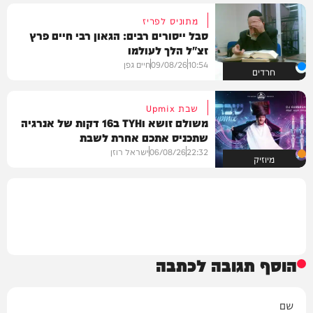
מתוניס לפריז
סבל ייסורים רבים: הגאון רבי חיים פרץ
זצ"ל הלך לעולמו
10:54
09/08/26
חיים גפן
חרדים
שבת Upmix
משולם זושא וTYH ב16 דקות של אנרגיה
שתכניס אתכם אחרת לשבת
22:32
06/08/26
ישראל רוזן
מיוזיק
הוסף תגובה לכתבה
שם