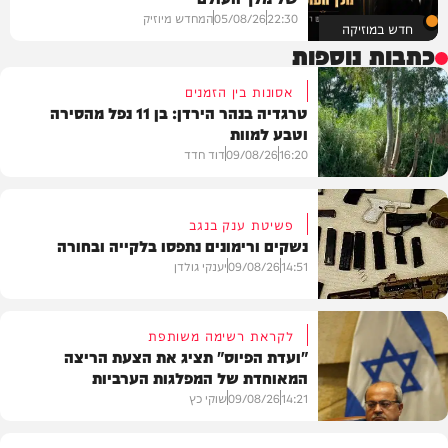
22:30
05/08/26
המחדש מיוזיק
חדש במוזיקה
כתבות נוספות
אסונות בין הזמנים
טרגדיה בנהר הירדן: בן 11 נפל מהסירה
וטבע למוות
16:20
09/08/26
דוד חדד
פשיטת ענק בנגב
נשקים ורימונים נתפסו בלקייה ובחורה
בארץ
14:51
09/08/26
יענקי גולדן
לקראת רשימה משותפת
"ועדת הפיוס" תציג את הצעת הריצה
המאוחדת של המפלגות הערביות
משטרה
14:21
09/08/26
שוקי כץ