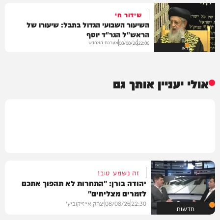
שידור חי
השיעור השבועי הגדול בתבל: שיעורו של
הראש"ל הגר"ד יוסף
מערכת המחדש
08/08/26
22:06
וידאו
אולי יעניין אותך גם
זה נשמע טוב!
יהודה בורן: "התחרות לא תהפוך אתכם
לזמרים מצליחים"
22:30
08/08/26
יצחק אייזיקוביץ'
חדשות