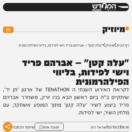
המחדש
0%
מיוזיק
דף הבית
מיוזיק
"עלה קטן" – אברהם פריד וישי לפידות, בליווי הפילהרמונית
"עלה קטן" – אברהם פריד
וישי לפידות, בליווי
הפילהרמונית
לקראת האירוע השנתי ה TENATHON של ארגון 'תן יד',
שיתקיים ב"ה ביום ראשון הבא בניו יורק, משחרר אברהם
פריד ביצוע לשיר 'עלה קטן' מתוך המופע אשתקד, עם
מלחין השיר, ישי לפידות.
שיתוף הכתבה
16:16
10/10/21
ישראל רוזן
תגובה אחת