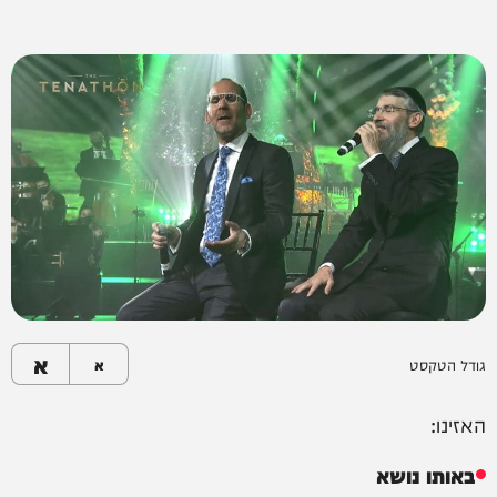
א
גודל הטקסט
א
האזינו:
באותו נושא