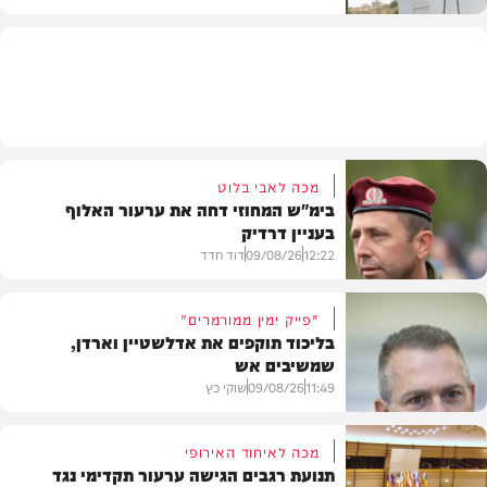
בארץ
מכה לאבי בלוט
בימ"ש המחוזי דחה את ערעור האלוף
בעניין דרדיק
12:22
09/08/26
דוד חדד
"פייק ימין ממורמרים"
בליכוד תוקפים את אדלשטיין וארדן,
שמשיבים אש
חדשות
11:49
09/08/26
שוקי כץ
מכה לאיחוד האירופי
תנועת רגבים הגישה ערעור תקדימי נגד