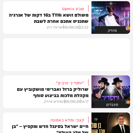
שבת Upmix
משולם זושא וTYH ב16 דקות של אנרגיה
שתכניס אתכם אחרת לשבת
22:32
06/08/26
ישראל רוזן
מיוזיק
"וחסדיך הרבים"
שרוליק ברזל ואברימי מושקוביץ עם
מקהלת מלכות בביצוע סוחף
14:17
06/08/26
המחדש מיוזיק
סינגלים
קצבי ומלא באמונה
חיים ישראל בסינגל חדש ומקפיץ – "בן
של מלך העולם"