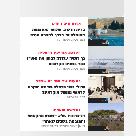
22:32
בהמשך להחייאה שבוצעה בבני ברק: הציבור
מתבקש להתפלל עבור הפעוט צבי בן שיינא
לרפואה שלמה
מזרח תיכון חדש
ברית חדשה: שלוש המעצמות
21:32
המוסלמיות בדרך להסכם הגנה
בין הזמנים: שלושה בחורי ישיבות חולצו
13:02
07/08/26
יצחק כהן
בעולם
מהכינרת לאחר שנסחפו לעומק האגם, בחוף
בלתי מוכרז כשהם על גבי אביזר ציפה.
הערכת מודיעין דרמטית
כך רוסיה עלולה לבחון את נאט"ו
כבר בשנים הקרובות
12:39
07/08/26
יצחק כהן
בעולם
21:31
בני ברק: חובשים ופראמדיקים של ארגון הצלה
במעונו של הגרי"מ שכטר
מבצעים פעולות החייאה על תינוק כבן שנה וחצי
גדולי רבני ברסלב בכינוס הוקרה
לאחר שנחנק משקית.
לראשי ממשל אוקראינה
12:33
07/08/26
דודי סגל
חרדים
כשהאש בוערת!
19:03