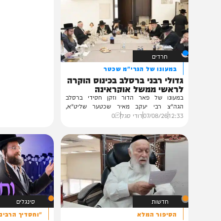
תוכן שאסור לפספס
חרדים
במעונו של הגרי"מ שכטר
גדולי רבני ברסלב בכינוס הוקרה
לראשי ממשל אוקראינה
במעונו של פאר הדור וזקן חסידי ברסלב
הגה"צ רבי יעקב מאיר שכטער שליט"א,
ובהשתתפות...
12:33
07/08/26
דודי סגל
0