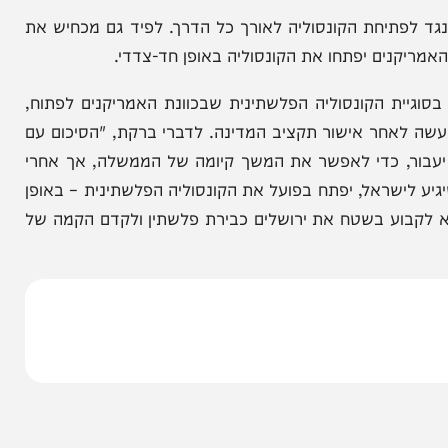
הניוזלייטר המרתק של
המחדש אצלך במייל
עבר על כוונתו לפתוח את הקונסוליה דווקא כשלפיד
תו".
פתיחת הקונסוליה לאורך כל הדרך. לפיד גם מכחיש את
ים יפתחו את הקונסוליה באופן חד-צדדי.
ת הקונסוליה הפלשתינית שבכוונת האמריקנים לפתוח,
אחר אישור תקציב המדינה. לדברי ברקת, "הסיכום עם
, כדי לאפשר את המשך קיומה של הממשלה, אך אחרי
שראל, יפתח בפועל את הקונסוליה הפלשתינית – באופן
ע בשטח את ירושלים כבירת פלשתין ולקדם הקמה של