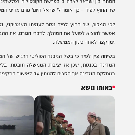
לפיד ובלינקן // צילום: של
מתח בין ישראל לארה"ב בפרשת הקונסוליה לפלשתינים בירושלי
ר החוץ לפיד – כך אומר ל'ישראל היום' גורם מדיני המעורה ב
פי המקור, שר החוץ לפיד מסר לעמיתו האמריקני, מזכיר המ
פשר להוציא לפועל את המהלך. לדברי הגורם, את ההבטחה מס
מן קצר לאחר כינון הממשלה.
שיחה ציין לפיד כי בשל המבנה הפוליטי הרגיש של הממשלה
מדינה בכנסת, שכן אז יציבות הממשלה תובטח. בלינקן קיב
מחלקת המדינה אך הסכים להמתין עד לאישור התקציב בכנסת
באותו נושא