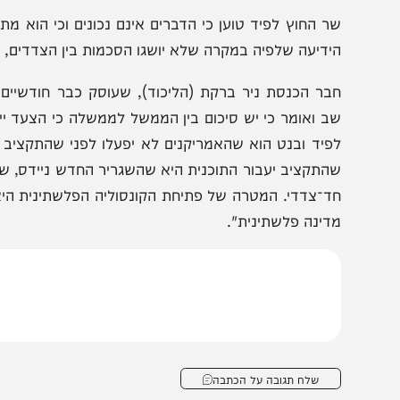
הצטרפו לעדכונים חמים
מצטרפים לערוץ
בקבוצת המחדש
ומתחדשים כל הזמן
דברי הגורם המדיני: "אחת הסיבות שבלינקן הודיע בשבוע ש
צידו וכאשר הוא יודע שישראל מתנגדת, היתה שלפיד הטעה או
ר החוץ לפיד טוען כי הדברים אינם נכונים וכי הוא מתנגד ל
ידיעה שלפיה במקרה שלא יושגו הסכמות בין הצדדים, האמריקנ
בר הכנסת ניר ברקת (הליכוד), שעוסק כבר חודשיים בסוגיי
ב ואומר כי יש סיכום בין הממשל לממשלה כי הצעד ייעשה ל
פיד ובנט הוא שהאמריקנים לא יפעלו לפני שהתקציב יעבור
התקציב יעבור התוכנית היא שהשגריר החדש ניידס, שיגיע לי
ד־צדדי. המטרה של פתיחת הקונסוליה הפלשתינית היא לקבו
דינה פלשתינית".