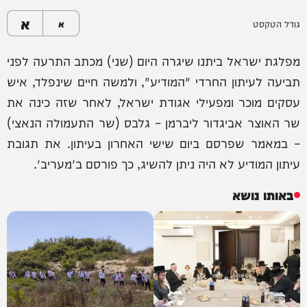
א
גודל הטקסט
א
מפלגת ישראל ביתנו שיגרה היום (שני) מכתב התרעה לפני
תביעה לעיתון החרדי "המודיע", ולמשה חיים שינפלד, איש
עסקים מוכר ומפעילי אגודת ישראל, לאחר שזה כינה את
שר האוצר אביגדור ליברמן – גלבס (שר התעמולה הנאצי)
– במאמר שפרסם ביום שישי האחרון בעיתון. את תגובת
עיתון המודיע לא היה ניתן להשיג, כך פורסם ב'מעריב'.
באותו נושא