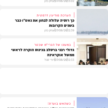
13:02
07/08/26
יצחק כהן
הערכת מודיעין דרמטית
כך רוסיה עלולה לבחון את נאט"ו כבר
בשנים הקרובות
בעולם
12:39
07/08/26
יצחק כהן
במעונו של הגרי"מ שכטר
גדולי רבני ברסלב בכינוס הוקרה לראשי
ממשל אוקראינה
בעולם
12:33
07/08/26
דודי סגל
חרדים
כשהאש בוערת!