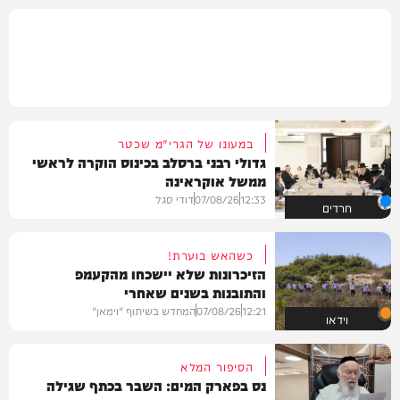
במעונו של הגרי"מ שכטר
גדולי רבני ברסלב בכינוס הוקרה לראשי
ממשל אוקראינה
12:33
07/08/26
דודי סגל
חרדים
כשהאש בוערת!
הזיכרונות שלא יישכחו מהקעמפ
והתובנות בשנים שאחרי
12:21
07/08/26
המחדש בשיתוף "וימאן"
וידאו
הסיפור המלא
נס בפארק המים: השבר בכתף שגילה