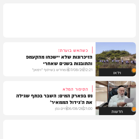
כשהאש בוערת!
הזיכרונות שלא יישכחו מהקעמפ
והתובנות בשנים שאחרי
12:21
07/08/26
המחדש בשיתוף "וימאן"
וידאו
הסיפור המלא
נס בפארק המים: השבר בכתף שגילה
את ה'גידול הממאיר'
21:00
06/08/26
חיים גפן
חדשות