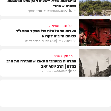
הזיכרונות שלא יישכחו מהקעמפ והתובנות
בשנים שאחרי
12:21
07/08/26
המחדש בשיתוף "וימאן"
אל תהיו תמימים
העדות המטלטלת של מפקד התאג"ד
שאתם חייבים לקרוא
וידאו
12:09
07/08/26
מוגש מטעם 'חרדים לחיים'
ממתק לשבת
התרמית במסמכי הטאבו שהותירה את הרב
בהלם | הרב יוסף זאב
דעות
11:55
07/08/26
הרב יוסף זאב
בית המדרש