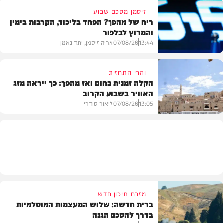
זיסמן מסכם שבוע
ריח של מהפך? הפחד בליכוד, הקרבות בימין
והמרוץ לבלפור
בארץ
13:44
07/08/26
אריה זיסמן, יתד נאמן
והרי התחזית
הקלה זמנית בחום ואז מהפך: כך ייראה מזג
האוויר בשבוע הקרוב
פוליטי
13:05
07/08/26
ליאור סודרי
מזג האוויר
מזרח תיכון חדש
ברית חדשה: שלוש המעצמות המוסלמיות
בדרך להסכם הגנה