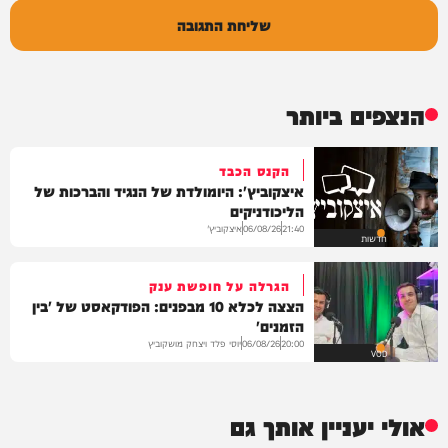
שליחת התגובה
הנצפים ביותר
הקנס הכבד
איצקוביץ': היומולדת של הנגיד והברכות של
הליכודניקים
איצקוביץ'
06/08/26
21:40
חדשות
הגרלה על חופשת ענק
הצצה לכלא 10 מבפנים: הפודקאסט של 'בין
הזמנים'
יוסי פלד ויצחק מושקוביץ
06/08/26
20:00
VOD
אולי יעניין אותך גם