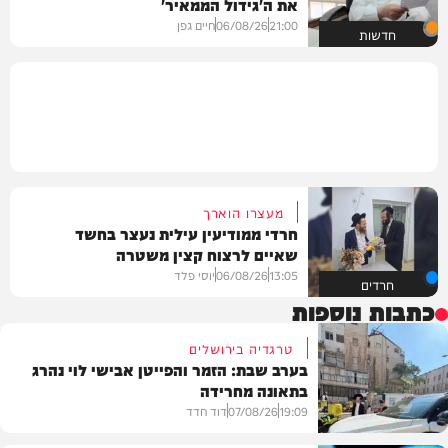
את ה'גידול הממאיר'
21:00
06/08/26
חיים גפן
חדשות
מעצרו הוארך
חרדי ממודיעין עילית נעצר בחשד
שאיים לרצוח קצין משטרה
13:05
06/08/26
יוסי פלד
חרדים
כתבות נוספות
טרגדיה בירושלים
בערב שבת: הזמר והפייטן אבישי לוי נהרג
בתאונה מחרידה
19:09
07/08/26
דוד חדד