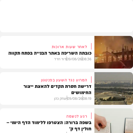
חדשות
לאחר שעות ארוכות
כובתה השריפה באתר הבנייה בפתח תקווה
08:36
09/08/26
דוד חדד
המרוץ נגד השעון בפנטגון
דרישה חסרת תקדים להאצת ייצור
החימושים
חדשות
08:19
09/08/26
יצחק כהן
רגע לנשמה
בשפה ברורה: הצטרפו ללימוד הדף היומי –
חולין דף ק'
חדשות