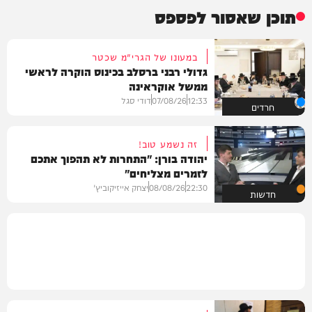
תוכן שאסור לפספס
במעונו של הגרי"מ שכטר
גדולי רבני ברסלב בכינוס הוקרה לראשי
ממשל אוקראינה
12:33
07/08/26
דודי סגל
חרדים
זה נשמע טוב!
יהודה בורן: "התחרות לא תהפוך אתכם
לזמרים מצליחים"
22:30
08/08/26
יצחק אייזיקוביץ'
חדשות