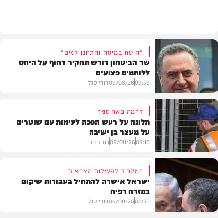
חדשות
"הוטח במיטה והתחנן למים"
שר הביטחון דורש תחקיר דחוף על היחס
ללוחמים פצועים
09:39
09/08/26
דודי סגל
דרמה באחיסמך
תלונה על רעש הפכה לעימות עם שוטרים
על מעצר בן ישיבה
חדשות
09:16
09/08/26
דוד חדד
במקביל לפעילות הצבאית
ישראל אישרה להתחיל בעבודות שיקום
במזרח רפיח
חרדים
08:55
09/08/26
דודי סגל