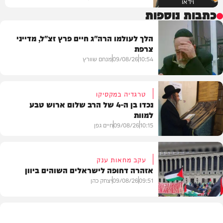
וידאו
כתבות נוספות
הלך לעולמו הרה"ג חיים פרץ זצ"ל, מדייני
צרפת
10:54
09/08/26
מנחם שוורץ
טרגדיה במקסיקו
נכדו בן ה-4 של הרב שלום ארוש טבע
למוות
חדשות
10:15
09/08/26
חיים גפן
עקב מחאות ענק
אזהרה דחופה לישראלים השוהים ביוון
חדשות
09:51
09/08/26
יצחק כהן