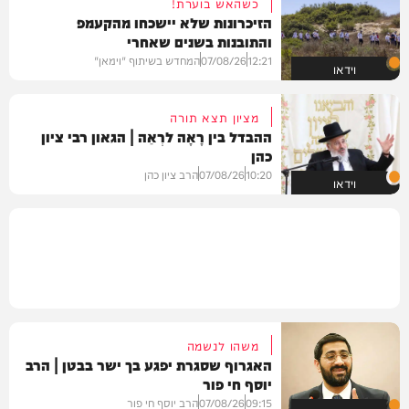
כשהאש בוערת!
הזיכרונות שלא יישכחו מהקעמפ
והתובנות בשנים שאחרי
12:21
07/08/26
המחדש בשיתוף "וימאן"
וידאו
מציון תצא תורה
ההבדל בין רָאָה לרְאֵה | הגאון רבי ציון
כהן
10:20
07/08/26
הרב ציון כהן
וידאו
משהו לנשמה
האגרוף שסגרת יפגע בך ישר בבטן | הרב
יוסף חי פור
09:15
07/08/26
הרב יוסף חי פור