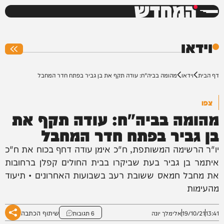
המחדש
0%
וידאו
דף הבית
וידאו
מהומה בביה"ח: עודה תקף את בן גביר בפתח חדר המחבל
צפו
מהומה בביה"ח: עודה תקף את
בן גביר בפתח חדר המחבל
יו"ר הרשימה המשותפת, ח"כ אימן עודה דחף בכוח את ח"כ
איתמר בן גביר בעת שביקרו בבית החולים קפלן ברחובות
את מחבל חמאס ששובת רעב בשבועות האחרונים • תיעוד
מהעימות
שיתוף הכתבה
13:41
19/10/21
אלימלך יונה
6 תגובות