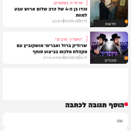
טרגדיה במקסיקו
נכדו בן ה-4 של הרב שלום ארוש טבע
למוות
10:15
09/08/26
חיים גפן
חדשות
"וחסדיך הרבים"
שרוליק ברזל ואברימי מושקוביץ עם
מקהלת מלכות בביצוע סוחף
14:17
06/08/26
המחדש מיוזיק
סינגלים
הוסף תגובה לכתבה
שם