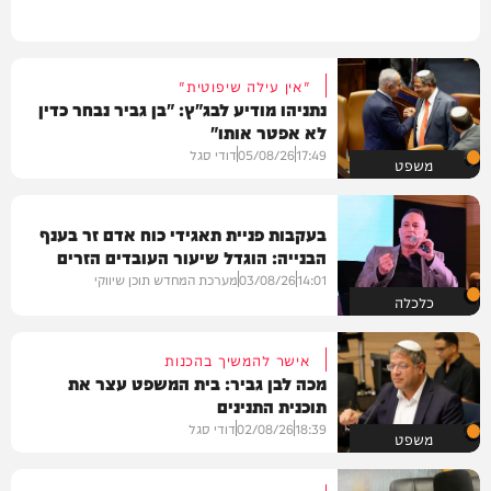
"אין עילה שיפוטית"
נתניהו מודיע לבג"ץ: "בן גביר נבחר כדין
לא אפטר אותו"
17:49
05/08/26
דודי סגל
משפט
בעקבות פניית תאגידי כוח אדם זר בענף
הבנייה: הוגדל שיעור העובדים הזרים
במשק
14:01
03/08/26
מערכת המחדש תוכן שיווקי
כלכלה
אישר להמשיך בהכנות
מכה לבן גביר: בית המשפט עצר את
תוכנית התנינים
18:39
02/08/26
דודי סגל
משפט