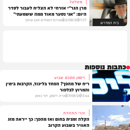
מטלטל
מרן הגר"י אזרחי לא הצליח לעבור לסדר
היום: "אני נסער מאוד ממה ששמעתי"
17:37
02/08/26
מערכת המחדש תוכן שיווקי
בית המדרש
כתבות נוספות
זיסמן מסכם שבוע
ריח של מהפך? הפחד בליכוד, הקרבות בימין
והמרוץ לבלפור
13:44
07/08/26
אריה זיסמן, יתד נאמן
והרי התחזית
הקלה זמנית בחום ואז מהפך: כך ייראה מזג
האוויר בשבוע הקרוב
פוליטי