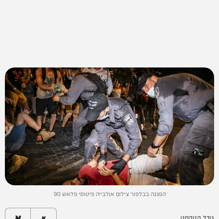
הפגנה בבלפור צילום אולבייה פיטוסי פלאש 90
א
גודל הטקסט
א