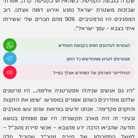
שקרה בגבעת הקפיטול. כשהאירוע בקפיטול קרה, אמרתי
שבזכות משטרת ישראל נמנע אירוע דומה אצלנו. רוב
המפגינים היו נורמטיביים. 90% מהם חברים שלי ששירתו
איתי בצבא – עמך ישראל".
הצטרפו לעדכונים חמים בקבוצת המחדש
מצטרפים לערוץ ומתחדשים כל הזמן
הניוזלייטר המרתק של המחדש אצלך במייל
"היו גם אנשים שניהלו אסטרטגיה אלימה… היו סרטונים
שלהם מתדרכים כשהם אומרים במפורש: 'שימו את הזקנות
והזקנים מקדימה'. אנחנו יודעים בוודאות שהם עשו מארבים
ובעיניי זה היה מארב תקשורתי. היו שם מומחים בנושא
תודעה שהביאו הרבה ידע מהצבא – אנשי סיירת מטכ"ל –
למשל הפסיכולוג של סיירת מטכ"ל שהוביל חלק