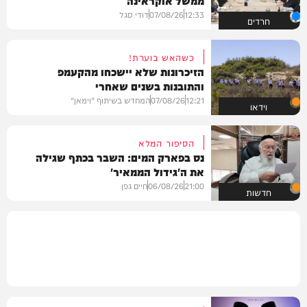
12:33
07/08/26
דודי סגל
חרדים
כשהאש בוערת!
הזיכרונות שלא יישכחו מהקעמפ
והתובנות בשנים שאחרי
12:21
07/08/26
המחדש בשיתוף "וימאן"
וידאו
הסיפור המלא
נס בפארק המים: השבר בכתף שגילה
את ה'גידול הממאיר'
21:00
06/08/26
חיים גפן
חדשות