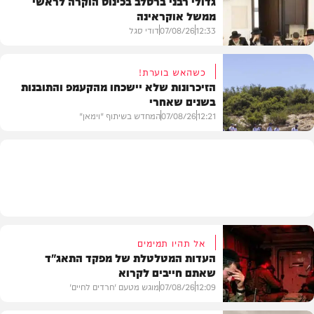
גדולי רבני ברסלב בכינוס הוקרה לראשי
ממשל אוקראינה
בעולם
12:33
07/08/26
דודי סגל
כשהאש בוערת!
הזיכרונות שלא יישכחו מהקעמפ והתובנות
בשנים שאחרי
חרדים
12:21
07/08/26
המחדש בשיתוף "וימאן"
וידאו
אל תהיו תמימים
העדות המטלטלת של מפקד התאג"ד
שאתם חייבים לקרוא
12:09
07/08/26
מוגש מטעם 'חרדים לחיים'