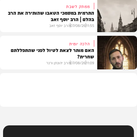
ממתק לשבת
התרמית במסמכי הטאבו שהותירה את הרב
בהלם | הרב יוסף זאב
דעות
11:55
07/08/26
הרב יוסף זאב
הלכה יומית
האם מותר לצאת לטיול לפני שהתפללתם
שחרית?
בית המדרש
11:09
07/08/26
הרב יהונתן ורנר
הלכה