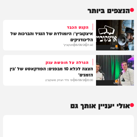
הנצפים ביותר
הקנס הכבד
איצקוביץ': היומולדת של הנגיד והברכות של
הליכודניקים
איצקוביץ'
06/08/26
21:40
חדשות
הגרלה על חופשת ענק
הצצה לכלא 10 מבפנים: הפודקאסט של 'בין
הזמנים'
יוסי פלד ויצחק מושקוביץ
06/08/26
20:00
VOD
אולי יעניין אותך גם