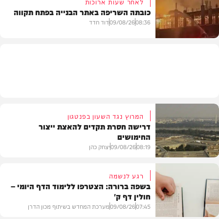
לאחר שעות ארוכות
כובתה השריפה באתר הבנייה בפתח תקווה
חדשות
08:36
09/08/26
דוד חדד
חדשות
המרוץ נגד השעון בפנטגון
דרישה חסרת תקדים להאצת ייצור
החימושים
08:19
09/08/26
יצחק כהן
רגע לנשמה
בשפה ברורה: הצטרפו ללימוד הדף היומי –
חולין דף ק'
חדשות
07:45
09/08/26
מערכת המחדש בשיתוף מכון הדרן