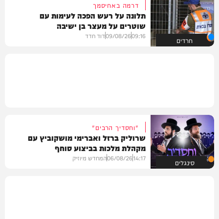
דרמה באחיסמך
תלונה על רעש הפכה לעימות עם
שוטרים על מעצר בן ישיבה
09:16
09/08/26
דוד חדד
חרדים
"וחסדיך הרבים"
שרוליק ברזל ואברימי מושקוביץ עם
מקהלת מלכות בביצוע סוחף
14:17
06/08/26
המחדש מיוזיק
סינגלים