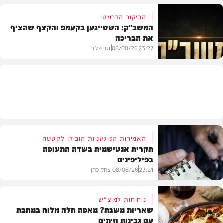
הביקור הדרמטי
המשב"ק: השטייגען בקעמפ והקצף שהציף
את הבריכה
בית המדרש
23:27
08/08/26
יוסי פלד
המשב"ק
האמירות הפוגעניות הובילו לקטטה
תקרית אנטישמית בשדה התעופה
בפיליפינים
23:21
08/08/26
יצחק כהן
ניחוחות למוצ"ש
שאריות משבת? מאפה חלה מלוח במחבת
עם גבינות וזיתים
חדשות