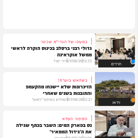
במעונו של הגרי"מ שכטר
גדולי רבני ברסלב בכינוס הוקרה לראשי
ממשל אוקראינה
12:33
07/08/26
דודי סגל
חרדים
כשהאש בוערת!
הזיכרונות שלא יישכחו מהקעמפ
והתובנות בשנים שאחרי
12:21
07/08/26
המחדש בשיתוף "וימאן"
וידאו
הסיפור המלא
נס בפארק המים: השבר בכתף שגילה
את ה'גידול הממאיר'
21:00
06/08/26
חיים גפן