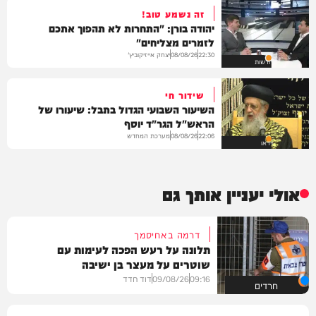
זה נשמע טוב!
יהודה בורן: "התחרות לא תהפוך אתכם
לזמרים מצליחים"
יצחק אייזיקוביץ'
08/08/26
22:30
חדשות
שידור חי
השיעור השבועי הגדול בתבל: שיעורו של
הראש"ל הגר"ד יוסף
מערכת המחדש
08/08/26
22:06
וידאו
אולי יעניין אותך גם
דרמה באחיסמך
תלונה על רעש הפכה לעימות עם
שוטרים על מעצר בן ישיבה
09:16
09/08/26
דוד חדד
חרדים