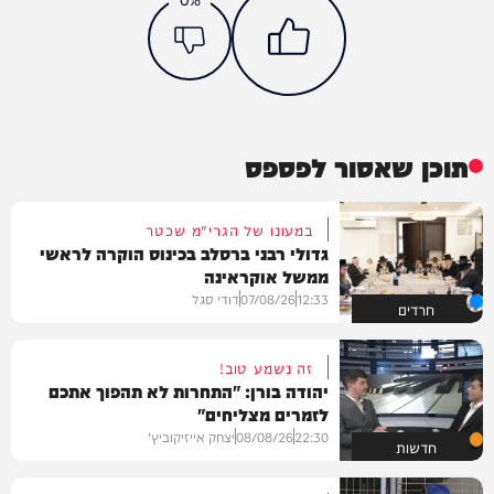
תוכן שאסור לפספס
במעונו של הגרי"מ שכטר
גדולי רבני ברסלב בכינוס הוקרה לראשי
ממשל אוקראינה
12:33
07/08/26
דודי סגל
חרדים
זה נשמע טוב!
יהודה בורן: "התחרות לא תהפוך אתכם
לזמרים מצליחים"
22:30
08/08/26
יצחק אייזיקוביץ'
חדשות